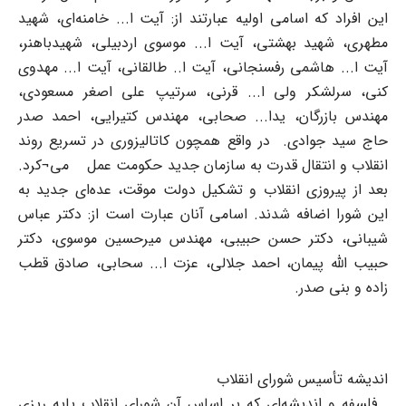
این افراد که اسامی اولیه عبارتند از: آیت ا... خامنه‌ای، شهید
مطهری، شهید بهشتی، آیت ا... موسوی اردبیلی، شهیدباهنر،
آیت ا... هاشمی رفسنجانی، آیت ا.. طالقانی، آیت ا... مهدوی
کنی، سرلشکر ولی ا... قرنی، سرتیپ علی اصغر مسعودی،
مهندس بازرگان، یدا... صحابی، مهندس کتیرایی، احمد صدر
حاج سید جوادی. در واقع همچون کاتالیزوری در تسریع روند
انقلاب و انتقال قدرت به سازمان جدید حکومت عمل می¬کرد.
بعد از پیروزی انقلاب و تشکیل دولت موقت، عده‌ای جدید به
این شورا اضافه شدند. اسامی آنان عبارت است از: دکتر عباس
شیبانی، دکتر حسن حبیبی، مهندس میرحسین موسوی، دکتر
حبیب الله پیمان، احمد جلالی، عزت ا... سحابی، صادق قطب
زاده و بنی صدر.
اندیشه تأسیس شورای انقلاب
فلسفه و اندیشه‌ای که بر اساس آن شورای انقلاب پایه‌ ریزی