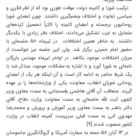
ترکیب شورا و کابینه دولت موقت طوری بود که از نظر فکری و
سیاسی تفاوت و اختلاف چشم‌گیری داشتند. چون اعضای شورا
روحانیون برجسته و اعضای کابینه را اکثراً تحصیل کرده‌های
متمایل به غرب تشکیل می‌دادند، اختلاف نظر زیادی با یکدیگر
داشتند. به خاطر همین اختلافات، در تیرماه 58 جلسه‌ای با
حضور امام خمینی برگزار شد. ولی این جلسه نیز نتوانست از
میزان اختلافات موجود بکاهد. در اواخر تیرماه مهندس بازرگان
نامه‌ای به شورا آورد و با اشاره به مشکلات موجود، متذکر شد با
یک شرط حاضر به ادامه کار است و آن اینکه هر یک از اعضای
روحانی شورای انقلاب، معاونت یکی از وزارتخانه‌ها را بر عهده
گیرند. متعاقب آن آقای هاشمی رفسنجانی به سمت معاون وزیر
کشور، آیت الله خامنه‌ای به سمت معاونت وزارت دفاع، آقای
دکتر باهنر به سمت معاون وزیر آموزش و پرورش و محمدرضا
مهدوی کنی به سمت قبلی سرپرست کمیته انقلاب در وزارت
کشور منصوب شدند.[9]
در 13 آبان 58 حمله به سفارت آمریکا و گروگانگیری جاسوسان