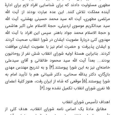
مطهری مسئولیت دادند که برای شناسایی افراد لازم برای ادارۀ
آینده مملکت تلاش کنند. این عده عبارت بودند از: آیت الله
مرتضی مطهری، آیت اله سید محمد حسینی بهشتی، آیت الله
سید عبدالکریم موسوی اردبیلی، حجة الاسلام علی اکبر هاشمی
و حجة الاسلام محمد جواد باهنر. سپس این افراد با آیت الله
مهدوی کنی دربارۀ عضویت ایشان در شورا انقلاب صحبت کردند
و ایشان پذیرفت و حضرت امام نیز با عضویت ایشان موافقت
کردند. بنابراین هستۀ اولیه شورای انقلاب شش نفر از روحانیون
بودند... بعداً آیت الله سید محمود طالقانی و آقای سیدعلی
خامنه‌ای نیز به این شورا پیوستند.[4] و به تدریج مهندس مهدی
بازرگان، دکتر یدالله سحابی، دکتر شیبانی هم با تأیید امام به
شورا پیوستند.[5] موقعی که شاه از ایران رفت، هنوز کلیۀ اعضای
15 نفری شورای انقلاب تکمیل نشده بود.[6]
اهداف تأسیس شورای انقلاب
مطابق مادۀ یک اساس نامه شورای انقلاب، هدف کلی از