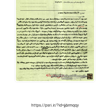
https://psri.ir/?id=jj5rmqqy