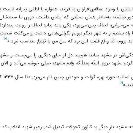
ان با وجود علاقه‌ی فراوان به فرزند، همواره با لطفی پدرانه نسبت به
 دور نباشند؛ به‌خاطر همان محبّتی که ایشان داشت، دوری ما سختشان بو
می‌خوابی، لحاف پس می‌رود، یکی باید بیاید لحاف را رویت بیندازد!»
ها راه بیفتیم و به شهر دیگر برویم نگرانی‌هایی داشت و می‌گفت سخت ا
[6]
 بروم، امّا واقع قضیّه این بود که سنّ من با تبلیغ متناسب نبود.»
گی‌اش در مشهد بماند؛ هرچند دل او جای دیگری را می‌جست و مشهد را 
‌کردم مشهد بروم. البتّه بعداً که رفتم مشهد، خیلی خوشم می‌آمد و الا
او در
[8]
دند.»
هد بار دیگر به کانون تحولات تبدیل شد. رهبر شهید انقلاب که در