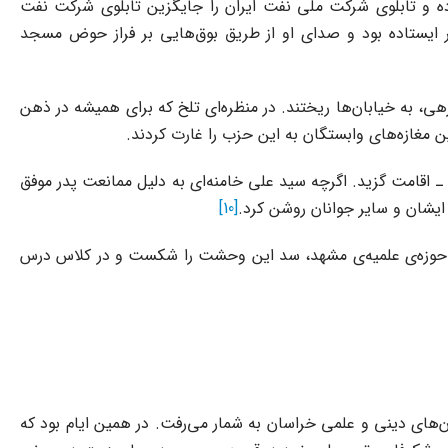
 گردهمایی ۱۰ هزار نفری در صحن نو حرم مطهر تجمع کرده و تابلوی شرکت ملی نفت ایران را جایگزین تابلوی شرکت نفت
بر ایستاده بود و صدای او از طریق بوق‌هایی بر فراز حوض مسجد
در پناه خودروهای زرهی، به خیابان‌ها ریختند. در منظره‌ای تلخ که برای همیشه در ذهن
ین مغازه‌های وابستگان به این حزب را غارت کردند.
بود ـ اقامت گزید. اگرچه سید علی خامنه‌ای به دلیل ممانعت پدر موفق
 ایشان و سایر جوانان روشن کرد.
[10]
قزوینی، استاد حوزه‌ی علمیه‌ی مشهد، سد این وحشت را شکست و در کلاس درس
هد در اوایل دهه‌ی ۱۳۴۰، کماکان یکی از کانون‌های مهم جریان‌های دینی و علمی خراسان به شمار می‌رفت. در همین ایام بود که