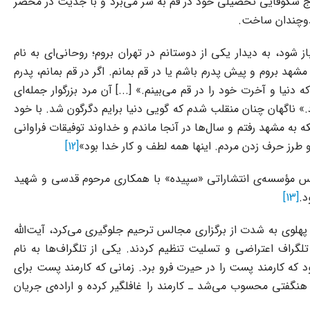
 شکوفایی تحصیلی خود در قم به سر می‌برد و با جدیت در محضر
 دوچندان ساخت.
 شود، به دیدار یکی از دوستانم در تهران بروم؛ روحانی‌ای به نام
مشهد بروم و پیش پدرم باشم یا در قم بمانم. اگر در قم بمانم، پدرم
نیا و آخرت خود را در قم می‌بینم.» [...] آن مرد بزرگوار جمله‌ای
د.» ناگهان چنان منقلب شدم که گویی دنیا برایم دگرگون شد. با خود
که به مشهد رفتم و سال‌ها در آنجا ماندم و خداوند توفیقات فراوانی
طرز حرف زدن مردم. اینها همه لطف و کار خدا بود»
[12]
شجویان آغاز کردند. تأسیس مؤسسه‌ی انتشاراتی «سپیده» با همکاری مرحوم قدسی و شهید
د.
[13]
 در حالی که رژیم پهلوی به شدت از برگزاری مجالس ترحیم جلوگیری می‌کرد، آیت‌الله
لگراف اعتراضی و تسلیت تنظیم کردند. یکی از تلگراف‌ها به نام
د که کارمند پست را در حیرت فرو برد. زمانی که کارمند پست برای
ا پرداخت یک اسکناس ۱۰۰۰ تومانی ـ که در آن زمان مبلغ بسیار هنگفتی محسوب می‌شد ـ کارمند را غافلگیر کرده و اراده‌ی جریان