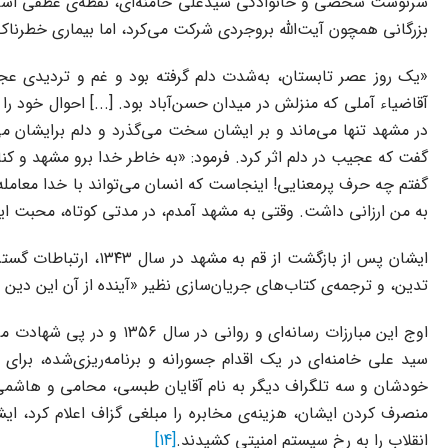
سرنوشت شخصی و خانوادگی سیدعلی خامنه‌ای، نقطه‌ی عطفی اساسی
بزرگانی همچون آیت‌الله بروجردی شرکت می‌کرد، اما بیماری خطرن
«یک روز عصر تابستان، به‌شدت دلم گرفته بود و غم و تردیدی عجیب و
آقاضیاء آملی که منزلش در میدان حسن‌آباد بود. [...] احوال خود را 
در مشهد تنها می‌ماند و بر ایشان سخت می‌گذرد و دلم برایشان می‌سو
گفت که عجیب در دلم اثر کرد. فرمود: «به خاطر خدا برو مشهد و کنار
گفتم چه حرف پرمعنایی! اینجاست که انسان می‌تواند با خدا معامله کن
به من ارزانی داشت. وقتی به مشهد آمدم، در مدتی کوتاه، محبت ای
ایشان پس از بازگشت 
تدین، و ترجمه‌ی کتاب‌های جریان‌سازی نظیر «آینده از آن این دین
اوج این مبارزات رسانه‌ا
سید علی خامنه‌ای در یک اقدام جسورانه و برنامه‌ریزی‌شده، برا
خودشان و سه تلگراف دیگر به نام آقایان طبسی، محامی و هاشمی‌نژا
انقلاب را به رخ سیستم امنیتی کشیدند.
[14]