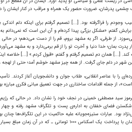
 در زیست علمی و سیاسی او پدید آورد. ایشان در آن مقطع در اوج
اک چشمی پدرشان، ضرورت حضور یک همراه و مراقب در کنار ایشان را
جودم را فراگرفته بود. [...] تصمیم گرفتم برای اینکه دلم اندکی باز
برایش گفتم: «مشکل بزرگی پیدا کرده‌ام و آن این است که نمی‌دانم به 
زد. از طرفی، اگر به مشهد بروم، قم را از دست می‌دهم؛ در حالی که د
 پدرت بمان؛ خدا دنیا و آخرت تو را از قم برمی‌دارد و به مشهد می‌آور
د. [...] همان دم تصمیم گرفتم و گفتم: «قبول کردم.» [...] خلاصه این
ن شهر در دلم جای گرفت. از همه چیز مشهد خوشم آمد؛ حتی از لهجه و 
از قم به مشهد در سال ۱۳۴۳، ارتباطات گسترده‌ای را با عناصر انقلابی، طلاب جوان و دان
 است»، از جمله اقدامات ساختاری در جهت تعمیق مبانی فکری مبارزه بو
ی و روانی در سال ۱۳۵۶ و در پی شهادت مرموز سید مصطفی خمینی در نجف خود را نشان داد.
ی شکستن فضای خفقان به اداره‌ی پست و تلگراف مشهد رفته و چهار ت
د بود. عبارات ستیزه‌جویانه علیه حاکمیت در این تلگراف‌ها چنان بو
منصرف کردن ایشان، هزینه‌ی مخابره را مبلغی گزاف اعلام کرد، ایشان ب