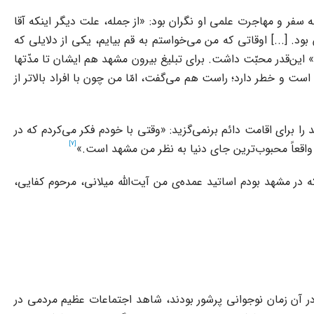
 سفر و مهاجرت علمی او نگران بود: «از جمله، علت دیگر اینکه آقا
د. [...] اوقاتی که من می‌خواستم به قم بیایم، یکی از دلایلی که
 این‌قدر محبّت داشت. برای تبلیغ بیرون مشهد هم ایشان تا مدّتها
ست و خطر دارد؛ راست هم می‌گفت، امّا من چون با افراد بالاتر از
برای اقامت دائم برنمی‌گزید: «وقتی با خودم فکر می‌کردم که در
[7]
ن واقعاً محبوب‌ترین جای دنیا به نظر من مشهد است.»
 همان سال‌های اقامت در مشهد، از محضر چند تن از بزرگترین اساتید حوزه بهره گرفت و خودش چنین نام می‌برد: «تا سال ۱۳۳۷ که در مشهد بودم اساتید عمده‌ی من آیت‌الله میلانی،‌ ‌‌مرحوم کفایی،
 آن زمان نوجوانی پرشور بودند، شاهد اجتماعات عظیم مردمی در