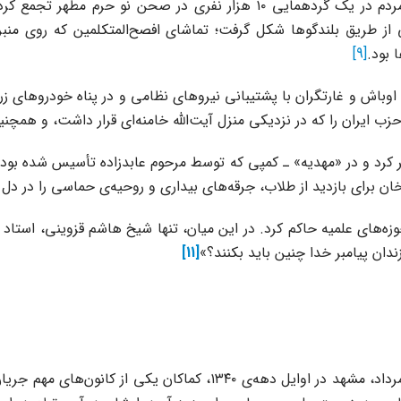
حمایت از خلع ید از انگلیسی‌ها بودند. در یکی از این رویدادها، مردم در یک
ی از طریق بلندگوها شکل گرفت؛ تماشای افصح‌المتکلمین که روی من
 بود.
[9]
سی با کودتای ۲۸ مرداد ۱۳۳۲ در هم شکست. اوباش و غارتگران با پشتیبانی نیروهای نظامی و 
زب ایران را که در نزدیکی منزل آیت‌الله خامنه‌ای قرار داشت، و همچن
ه مشهد سفر کرد و در «مهدیه» ـ کمپی که توسط مرحوم عابدزاده تأسیس شده 
خان برای بازدید از طلاب، جرقه‌های بیداری و روحیه‌ی حماسی را در دل
از رعب و وحشت را در حوزه‌های علمیه حاکم کرد. در این میان، تنها شیخ هاشم 
ندان پیامبر خدا چنین باید بکنند؟»
[11]
با فروکش کردن نسبی التهاب سیاسی سال‌های پس از کودتای ۲۸ مرداد، مش