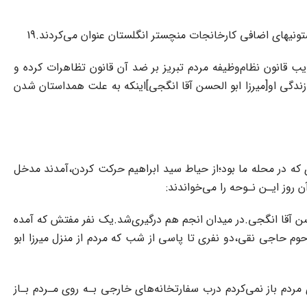
تونیهای‌ اضافی کارخانجات منچستر انگلستان عنوان‌ می‌کردند.19
 قانون‌ نظام‌وظیفه‌ مردم تبریز بر ضد آن قانون تظاهرات‌ کرده و
مجبور نمودند،رضا شاه دستور داد میرزا صادق آقـا و بـرادرانش را گرفتند و به سردشت‌ روانه‌ ساختند‌.»20«از وقایع زندگی او[میرزا ابو الحسن آقا انگجی‌]اینکه به علت‌‌ همداستان‌ شدن
زی که در‌ محله‌ ما بود؛از حیاط سید ابراهیم‌ حرکت کردن،آمدند مدخل
روز ایـن نـوحه را می‌خواندند:
سن‌ آقا‌ انگجی.در میدان انجم هم درگیری‌شد.یک نفر مفتش که آمده
شهدی تقی پهلوان با مشت یا با چیز دیگری او‌ را‌ زده و کشته بـود.23من و پسر دایی‌ام،مرحوم حاجی نقی،دو نفری تا پاسی از شب‌‌ که‌ مردم از منزل میرزا ابو
 مردم باز نمی‌کردم‌ درب‌ سفارتخانه‌های‌ خارجی بـه روی مـردم‌ بـاز‌