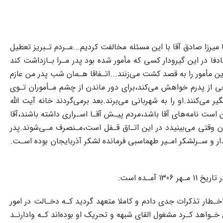
میرزا‌ صادق‌ آقا با این مسئله مخالفت کردیم...مـردم‌ تـبریز تعطیل
دفا در این گیرودار کسی که مأمور شده بود پدر مـرا بـازداشت کند‌
ن مأمور را به قصد کشت‌‌ می‌زنند‌...اتـفاقا هـمان شب پدر من عازم‌
ی از‌ پدرم‌‌ خواهش‌ می‌کند،برای دور ماندن از چشم مـأموران‌ تـوی‌
ر می‌کنند.او را به شهربانی می‌برند.بعد برمی‌گردند خانه‌ آیت اللّه
 است نامه‌های آقا باشد،مردم‌ پیـش‌ آقـا اسـراری داشته باشند،آقا
 وقتی می‌بینیدد‌ در‌ این اتـاق قـفل است،مـنصرف مـی‌شوند.پدر
ندار و سـرلشکر امـیر طهماسبی فرمانده لشکر آذربایجان بوده اسـت.
ـده است:
ار تذکرات جدی دادم و کاملا متعهد گردید کـه‌ دخـالت در امور‌
واهد کـرد مشغول القای شبهه و تحریک او‌ بوده‌اند‌ کـه‌ وادارنـد