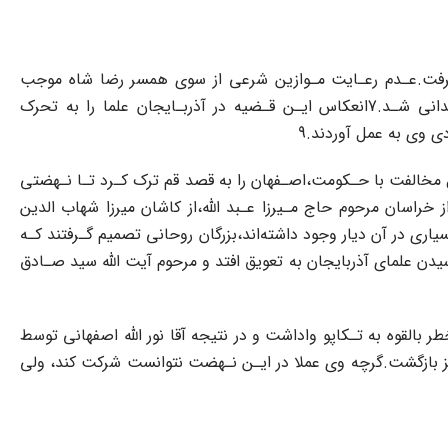
ی بـافقی‌ در سال‌ 1306 در‌ حرم‌ حضرت معصومه(س)صورت گرفت.عـدم‌ رعـایت‌ مـوازین شرعی از سوی‌ همسر رضا شاه موجب
اعـتراض وی شـد که با‌ عکس‌ العمل شدید رضا خان مواجه‌ گردید‌.علاوه‌‌ بر ضرب و شـتم‌،شـیخ‌ به اداره نظمیه تهران‌ تحویل‌ و زنـدانی شـد.7انعکاس ایـن قـضیه در آذربـایجان‌ علما را به تحرک
ه دنبال مخالفت با حـکومت،اصـفهان را به قصد قم ترک‌ کـرد تـا نـهضتی
ی،از خراسان مرحوم حاج مـیرزا عـبد اللّه،از کاشان میرزا شهاب الدین
سیاری در آن دیار وجود داشته‌اند،بزرگان روحانی تصمیم گـرفتند کـه
ن علمای آذربایجان‌ به تعویق افتد و مرحوم آیت اللّه سید صـادق
طر بالقوه به تـکاپو واداشت و در نتیجه آقا نور اللّه اصفهانی توسط
یم وی به تبریز بازگشت.گرچه‌ وی عملا در ایـن نـهضت نتوانست شرکت کند، ولی‌