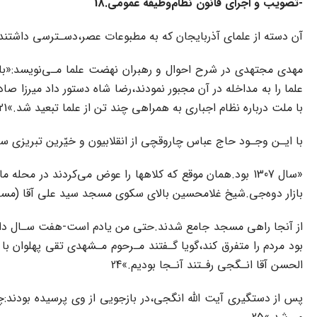
-تصویب و اجرای قانون نظام‌وظیفه عمومی.18
آن دسته از‌ علمای‌ آذربایجان‌ که به مطبوعات‌ عصر،دسـترسی‌ داشتند
مهدی‌ مجتهدی‌ در شرح احوال و رهبران نهضت علما مـی‌نویسد:«باری 
با ملت درباره نظام اجباری به همراهی چند تن از علما تبعید شد.»21
با‌ ایـن‌ وجـود‌ حاج عباس چاروقچی از انقلابیون و خیّرین تبریزی سا
«سال 1307 بود.همان موقع که کلاهها را عوض‌ می‌کردند‌ در
بازار دوه‌جی.شیخ‌ غلامحسین‌ بالای‌ سکوی مسجد سید علی آقا (مسجد 
از آنجا راهی مسجد جامع شدند.حتی من یادم است-هفت سـال‌ داشـتم‌-
الحسن آقا انـگجی رفـتند آنـجا بودیم.»24‌
پس‌ از دستگیری آیت اللّه انگجی،در بازجویی‌ از‌ وی‌ پرسیده بودند:چرا