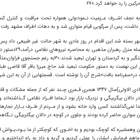
 را رد خواهد کرد‌.»‌‌27‌
نجف اشـرف‌‌ عـزمیت‌ نـمود‌؛ولی همواره تحت مراقبت و کنترل کنسو
یام‌ متواری‌ شد و به دهات اطراف مشهد رفت.28وی تا اوایل انقلاب هم در قید حیات بـود.
شهر بسته شد‌.این اقدام‌ در روز عادی به شهر حالت غیر طبیعی داد.پس
شده بود،با اعلان حکو
مـرکز صـادر شد‌.در‌ روز 6 دی‌ماه سال 1307 علمای‌ معترض ت
 این نهضت به دستور حکومت تبعید شد حاج میرزا باقر آقا قاضی‌ طبا
د که در«سفرنامه بافت»شرح آن را نوشته است. قسمتهایی از آن‌ به‌ این‌ 
«...غریب سه ساعت به غروب در‌ ماه‌ جمادی الاولی(روز شنبه 12 جمادی الاولی)سال‌ 47
دالان بیگربیگی و نزدیک بازار بود تـماما افـراد نظامی‌ گـذاشته‌اند‌ و آ
 نمی‌گذاشتند کسی وارد خانه‌ بشود‌ و از‌ مـردم از طـرف بـازار نجارها
شین‌ سواری حاضر کرده بودند و جلوی در کوچه در دالان بیگلربیگی نـگاهد
 وهمشیره که کوچک‌ بودیم و به اخـوی که کوچکتر از‌ ما‌ بـود،یـواش اشاره
 فرمایش ایشان‌ را‌ عملی کردیم و گریه و داد به راه انداختیم و...د