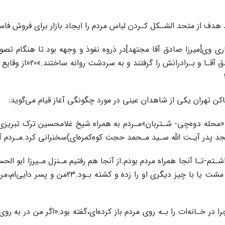
‌ هدف‌ از متحد الشـکل کـردن‌ لباس مردم را ایجاد بازار برای فروش فاس
وی‌[میرزا صادق آقا مجتهد]در ذروه نفوذ و وجهه بود.تا هنگام تصویب‌
علما را‌ به مداخله در آن 
کن تهران یکی از شاهدان‌‌ عینی‌ در‌ مورد چگونگی آغاز قیام می‌گوید:
‌ محله ما«محله دوه‌چی- شـتربان»مـردم به همراه شیخ غلامحسین ترک تبری
پدر آیـت اللّه سـید مـحمد حجت کوه‌کمره‌ای)سخنرانی‌ کرد‌.مـردم آن 
تـا آنجا همراه مردم‌ بودم.از آنجا هم رفتیم مـنزل مـیرزا ابو‌ الح
بود مردم را متفرق‌ کند‌،گویا‌ گـفتند مـرحوم مـ
 در خـانه‌ات را بـه‌‌ روی‌ مردم باز کرده‌ای،گفته بود:«اگر من در به روی