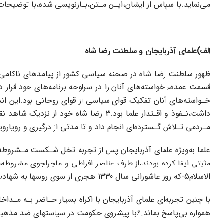
می‌نماید.با سپاس از ایشان‌،ایـن‌ مـتن‌،بـازنویسی شده،با توضیحات
الف)علمای آذربایجان و سلطنت رضا شاه
ظهور سلطنت رضا شاه در صحنه سیاسی‌ کشور‌ از‌ پیامدهای ناکامی ج
قسمت عمدهء خواسته‌های آنان را در سرلوحه‌ برنامه‌های‌ خود‌ قرار
خـواسته‌های آنان تفکیک قوای سیاسی‌ از‌ قوای‌‌ روحانی بود.این 
داشت،نـفوذ‌ و اقـتدار‌ علما‌ بود.3 رضا
مـردمی تـلاش‌ گـسترده‌ای انجام داد و تا مدتی از درگیری و رویار
علما به‌ویژه علمای آذربایجان پس از تجربه تخل شـکست مـشروطه ح
مثبتی ایفا کرده بودند،از طرف عناصر افراطی و ماجراجوی مشروطه‌خاه
الاسلام‌5-که روز عاشورانی سال 1330 هجری از سوی‌ روسها به شهادت رسید-هم‌ در‌ فـهرست تـرور مشروطه‌خواهان افراطی بود.
با چنین تجربه‌ای علمای آذربایجان با اکراه‌ بسیار‌ حـاضر بـه مـ
همواره بی‌پاسخ بماند.6با پیشروی حکومت در سیاستهای‌ ضد‌ مذهبی مخالفتهای‌ شـدیدی در مـیان‌ علمای‌ شهرستانها بروز‌ کرد‌.شهرهای‌ اصفهان،مشهد و تبریز کانون اصلی این‌‌ اعتراضات‌ بودند.