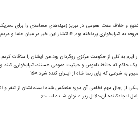
ز عوامل حکومتی با اعمال شنیع و خلاف عفت‌ عمومی در تبریز زمینه‌های مساعدی را
تبریز‌ در‌ ایام‌ محرم به‌ویژه روز عـاشورا در اسـتخر شاهگلی با زنان معر
 آیرم به کلی از حکومت‌‌ مرکزی روگردان بود.من‌ ایشان‌ را ملاقات کردم.
کر و یک حاکم که‌ حافظ ناموس و حیثیت عمومی هستند،شرابخواری کنند و
یرم‌ به‌ شرطی که پای رضا شاه از ایـران کنده‌ شود.»15
کی از رجال مهم نظامی آن‌ دوره منعکس‌ شده‌ است،نشان از تنفر و ان
ل ایجادکننده آن،دلایل‌ زیر‌ عـنوان شـده اسـت: