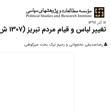
12 آذر 1397
تغییر لباس و قیام مردم تبریز (1307 ش / 1347 ق) بخش نخست
رضاصدیقی نخجوانی و رحیم نیک بخت میرکوهی