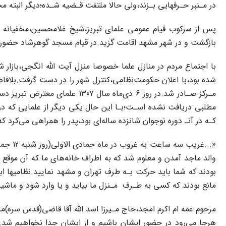
در مـنبر حـرفهایی بـزند،ولی حالا ملتفت قـضیه شـده؛دیگر البته‌ محرکین
پس از سرکوب قیام عمومی علمای تبریز،شیخ غلامحسین،مخفیانه به 
بازگشت و در شهر مشهد اقامت گزید.در قیام مسجد گوهرشاد حضور داشت‌، پس از سرگوبی ق
با اجتماع مردم در منازل علما خصوصا منزل آیت اللّه انگجی،بازار 
مطلبی‌ دریافت نشده اسـت؛بـا این‌ حال یکی دیگر از علمایی که در
کـه‌ در‌ آنـ‌ دوره نوجوان‌ شانزده ساله‌ای بود،پدر را همراهی می‌کر
والد ماجد آمدن‌ و معلوم‌ شد که به اطراف خانه‌های ما که آن‌ موقع در 
بودند که شما باید حرکت بـه طرف‌ تهران و مشهد نمایید.نظامیها ابدا
مانع بودند که‌ کسی به طـرف ‌ ‌مـنزل ما بیاید و یا وارد‌ شود‌ و ما
مرحوم عمه ام اکرم امجد،حاج مـیرزا‌ اسد‌ الله‌ آقا قاضی(قدس سره)من
هرجا می‌رود در حضور ایشان باشیم و از ایشان جدا نخواهیم شد.ماهم‌