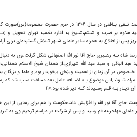
اولین حرکت اعتراض‌آمیز علما به حکومت‌ پهلوی‌ از سوی شیخ محمد تـق
مذهبی رضا شاه بـه رهـبری‌ حاج‌ آقا‌ نور‌ اللّه‌ اصفهانی شکل گرفت‌.وی‌ ب
ید‌ عبد‌ الباقی‌ و سید‌ عبد‌ اللّه شیرازی،از همدان شیخ الاسلام همدان
 خـصوص در آن زمان از اهمیت ویژه‌ای برخوردار بود.و علما و بزرگان ب
.هـمراه شـوند.این موضوع بـه اضـافه عامل بعد مسافت سبب شد که رسید
 حاج آقا نور‌ اللّه‌ را افزایش داد،حکومت را هم برای رهایی از این‌ خ
صادق‌ آقا پس از شهادت‌ رهبر علمای مهاجر،به قم رسید و پس از شرکت‌ در مراسم ترح