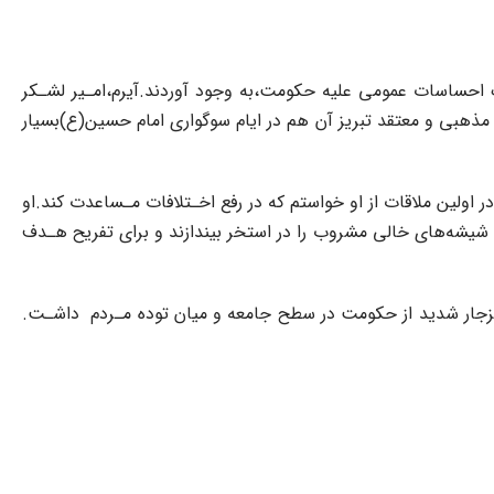
 برای تحریک‌ احساسات عمومی علیه حکومت،به‌ وجود آوردند.آیرم،امـیر لشـکر
وفه به شرابخواری پرداخته بود.14انتشار این ‌‌خبر‌ در میان علما و مردم مذهبی و معتقد تبریز آن هم در ایام سوگواری امام‌ حسین‌(ع)بسیار‌
در اولین ملاقات از او خواستم که در رفع‌ اخـتلافات مـساعدت کند.او
 شیشه‌های‌ خالی مشروب را در استخر بیندازند و برای تفریح هـدف
زجار شدید از حکومت در سطح جامعه و میان توده مـردم ‌ ‌داشـت.