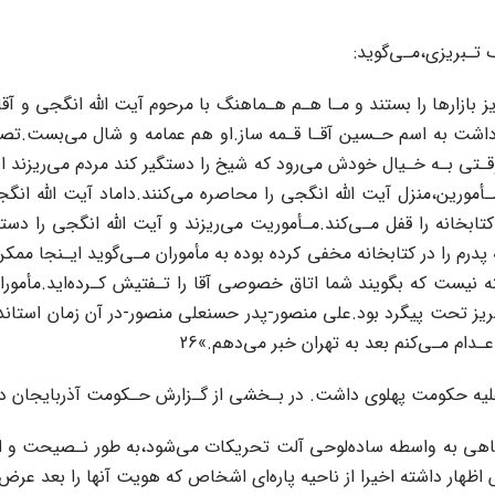
 تـبریزی،مـی‌گوید:
ارها را بستند‌ و مـا هـم‌ هـماهنگ با‌ مرحوم‌ آیت اللّه انگجی و آقا 
ت‌ به‌ اسم‌ حـسین آقـا‌ قـمه‌ ساز.او هم عمامه‌ و شال‌ می‌بست.تصا
قـتی‌ بـه خـیال‌ خودش می‌رود که شیخ را دستگیر کند مردم می‌ریزند ای
،مـأمورین،منزل آیت اللّه انگجی را محاصره می‌کنند.داماد آیت اللّه انگج
ی کتابخانه را قفل مـی‌کند.مـأموریت می‌ریزند و آیت اللّه انگجی را دستگی
درم را در کتابخانه مخفی کرده بوده به مأموران مـی‌گوید ایـنجا ممکن
یست که بگویند شما اتاق خصوصی آقا را تـفتیش‌ کـرده‌اید.مأموران
یز تحت پیگرد‌ بود‌.علی منصور-پدر حسنعلی‌ منصور‌-در‌ آن زمان استا
‌ مـی‌کنم‌ بعد به تهران خبر‌ می‌دهم‌.»26
 پهلوی داشت. در بـخشی از گـزارش حـکومت آذربایجان در تاریخ 11 مـهر 1306 آم
هی به واسطه ساده‌لوحی‌ آلت تحریکات می‌شود،به طور نـصیحت و اخـط
ار داشته‌ اخیرا از ناحیه پاره‌ای اشخاص که هویت‌ آنها را بعد عرض خـ