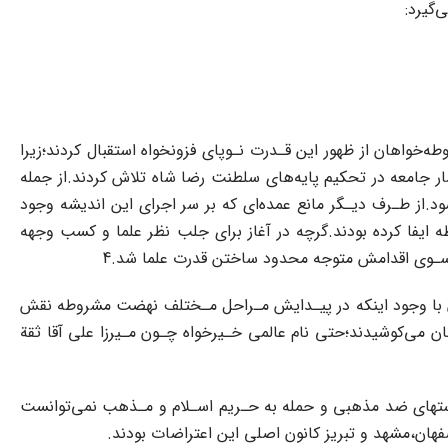
‌گیرد:
خواهان از ظهور این قـدرت نـوپای‌ فزونخواه استقبال کردند؛زیرا
ار‌ جامعه در تحکیم‌ پایه‌های سلطنت رضا شاه تلاش کردند.از جمله
د‌.از طـرف دیـگر مانع عمده‌ای که بر سر اجرای این اندیشه وجود
 بـه‌ مـشروطه ایفا کرده بودند.گرچه در آغاز برای جلب نظر‌ علما‌ و کسب‌ وجهه
 سـوی اقدامش متوجه محدود ساختن قدرت‌ علما‌ شد‌.4
 با وجود اینکه در پیـدایش مـراحل مـختلف‌ نهضت‌‌ مشروطه‌ نقش
ن می‌کوشیدند؛حتی نام عالمی‌ خـیرخواه چـون مـیرزا‌ علی‌ آقا ثقة
یاستهای ضد مذهبی‌ و حمله‌ به حـریم اسـلام و مـذهب‌ نمی‌توانست