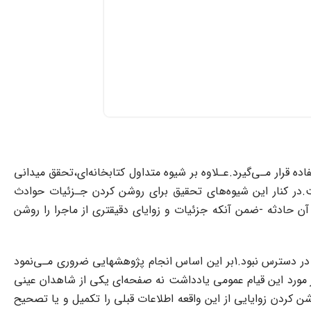
 قرار مـی‌گیرد.عـلاوه بر شیوه متداول‌ کتابخانه‌ای،تحقق میدانی
.در کنار این شیوه‌های‌ تحقیق برای روشن کردن جـزئیات حوادث
ن‌ حادثه‌ -ضمن آنکه جزئیات و زوایای دقیقتری از ماجرا را روشن
در مورد قیام عمومی علیه سلطنت پهلوی در اعتراض به تغییر نظام‌ و قانون‌ نظام‌وظیفه در سال 1307 شمسی در آذربایجان اطلاعات زیادی در دسترس نبود.1بر این اساس انجام‌ پژوهشهایی ضروری مـی‌نمود
پژوهشی کتاب«زندگانی‌ و مبارزات‌ آیت اللّه شهید قاضی طباطبایی»مطرح گردیده است.2 خوشبختانه در مورد این قیام عمومی یادداشت نه صفحه‌ای یکی از شاهدان عینی
ن کردن زوایایی از این واقعه اطلاعات قبلی را تکمیل و یا تصحیح