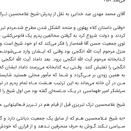
می‌شد.»25‌
آقای‌ محمد‌ مهدی عبد خدایی به نقل از‌ پدرش‌-شیخ غلامحسین تـرک
«وقتی داستان کلاه پهلوی و متحد الشکل شدن‌ مطرح‌ شد،مردم تبریز باز
کردند و دولت شروع کرد‌ به‌ گرفتن مخالفین.پدرم یک فانوس‌کشی‌ داش
توی‌ جمعیت حسن آقا قمه‌ساز را فکر‌ می‌کند‌ که او‌ خود‌ شیخ‌ است.و
منزل‌ مرحوم‌ آیت‌ اللّه‌ انگجی بود.وقتی‌ که‌ ایـشان وارد مـی‌شوند
کـتابخانه‌ مرحوم‌ آیت‌ اللّه‌ انگجی برود. بعد داماد آیت اللّه انگج
انگجی را تفتیش کنند. وقـتی بـه کتابخانه می‌رسند داماد ایشان که پ
به همین زودی بر مـی‌گردد و شـما که مأمور محلی هستید شایسته ن
مـن در آن خانه‌ می‌ماند.به این ترتیب هـشت مـاه تمام پدرم در تبر
سرلشکر امیر طهماسبی در یـک جـلسه‌ای گفته بود من اول شیخ را اعـدام
شیخ غلامحسین ترک تبریزی قبل از قیام هم در تـبریز فـعالیتهایی علیه حکومت
«به‌ شیخ‌ غـلامحسین هـم که از سابق یک جمعیت دیانتی دارد و گا
سـیاسی‌ نـکند.گـوش‌ به حرف منحرفین نـدهد و از قراری که خودش اظه