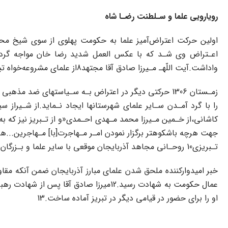
رویارویی علما و سـلطنت رضـا شاه
واداشت.آیت اللّهـ‌ مـیرزا‌ صادق آقا مجتهد8از علمای مشروعه‌خواه‌ تبریز‌ پس از‌ اطلاع‌ به‌ همراه سایر علمای شـهر‌ تـلاش گسترده‌ای برای آزادی وی به عمل آوردند.9
زمـستان 1306 حرکتی دیگر در اعتراض بـه‌ سـیاستهای‌ ضد 
را با‌ گرد‌ آمـدن‌ سـایر علمای شهرستانها ایجاد نـماید.از شـیراز‌ س
کاشانی،از خـمین مـیرزا محمد مـهدی احـمدی«و از‌ تـبریز نیز که به‌
جهت هرچه باشکوهتر برگزار‌ نمودن‌ امـر مـهاجرت‌[با] مـهاجرین..
تـبریزی‌10 روحـانی‌ مجاهد‌ آذربایجان موقعی با سایر علما و بـزرگان آن دیـار بـه قـم رسـیدند کـه دیر شده بود.»11
خبر امیدوارکننده ملحق شدن علمای مبارز آذربایجان‌ ضمن‌ آنکه مقاومت
عمال حکومت‌ به‌‌ شهادت رسید.12میرزا‌ 
او‌ را برای حضور در قیامی دیگر در تبریز آماده ساخت.13