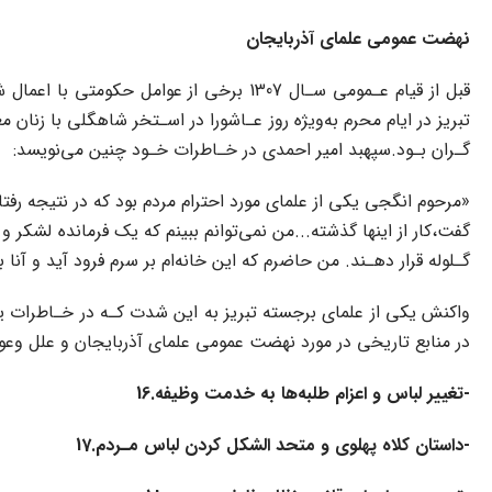
نهضت عمومی علمای آذربایجان
قبل از قیام‌ عـمومی‌ سـال 1307‌ برخی ا
گـران بـود.سپهبد امیر احمدی در خـاطرات‌ خـود چنین می‌نویسد:
«مرحوم انگجی یکی از علمای‌ مورد احترام مردم بود که در نتیجه رفتار
گفت،کار از اینها گذشته...من نمی‌توانم ببینم که یک فرمانده‌ لش
گـلوله قرار دهـند. من حاضرم که این خانه‌ام بر سرم فرود آید و آنا بم
واکنش یکی از علمای برجسته تبریز به این شدت کـه در خـاطرات یـ
در منابع تاریخی در مورد نهضت عمومی علمای‌ آذربایجان و علل وعوام
-تغییر لباس و اعزام طلبه‌ها به خدمت وظیفه.16
-داستان کلاه پهلوی و متحد الشکل کردن لباس‌ مـردم.17