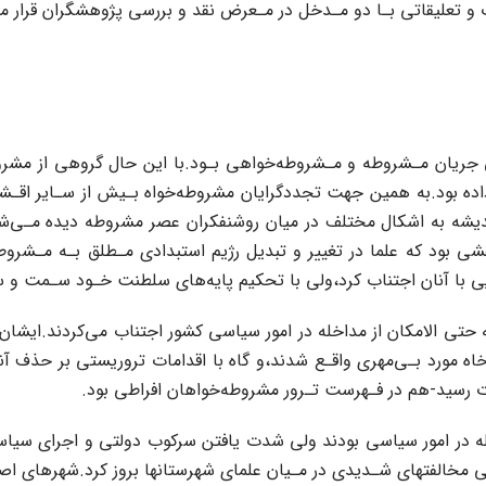
 و تعلیقاتی بـا دو مـدخل‌ در‌ مـعرض نقد و بررسی پژوهشگران قرار می
ریان مـشروطه و مـشروطه‌خواهی بـود.با این حال گروهی‌ از مشروطه‌
 داده بود.به همین جهت تجددگرایان مشروطه‌خواه بـیش از سـایر‌ اقـش
اندیشه به اشکال مختلف در میان روشنفکران عصر مشروطه‌ دیده‌ مـی‌شو
 شاه خود از نزدیک شاهد نقشی بود که علما در تغییر و تبدیل‌ رژیم‌ استبدادی مـطلق
ویی با آنان اجتناب‌ کرد‌،ولی با تحکیم‌ پایه‌های سلطنت خـود سـمت و
تی الامکان از مداخله در‌ امور‌ سیاسی کشور اجتناب می‌کردند.ایشان
 مورد بـی‌مهری واقـع شدند‌،و گاه‌ با‌ اقدامات تروریستی بر حذف آنا
داخله در امور سیاسی بودند‌ ولی‌‌ شدت‌ یافتن سرکوب دولتی و اجرای س