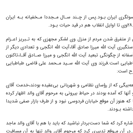
لگری ایران بـود.پس از چـند سـال مـجددا مـخفیانه بـه‌ ایران
 از متفرق شدن مردم از منزل وی لشکر مجهزی‌ که به تـبریز اعـزام
مت‌نظامی،کنترل‌ شهر‌ را در دست گرفت.بلافاصله‌ منزل رهبران مذهبی به محاصره نیروهای نظامی درآمد،29دستور دستگیری آیت اللّه میرزا صادق آقا،آیت اللّه انگجی و تعدادی دیگر از
بریز دستگیر و به کردستان و تهران تبعید شدند.30به رغم جستجوی فراوان،متأسفانه‌ از چگونگی تبعید آیت اللّه انگجی و میرزا صـادق آقـا،تاکنون‌
طبایی است.فرزند وی آیت‌ اللّه‌ سـید‌ مـحمد علی قاضی طباطبایی
شرح است:
13 هجری قـمری چـند نفر که از جمله مشکات و قلعه‌بیگی که‌ از‌ رؤسای‌ نظامی و شهربانی‌ بی‌عقیده بودند،خدمت آقای
نها‌ که آمده‌ بودند در حیاط بیرونی به مرحوم آقای والد اظهار‌ کرده‌
 که هنوز آن موقع خیابان فردوسی نبود‌ و از‌ طرف‌ بازار صفی شدیدا
اشته بـودند.
 کرد که شما دست‌بردار نباشید که باید با هم‌ با‌ آقای‌ والد‌ ماجد
ر آن مـوقع تدبیری کرد‌ که‌ مرحوم‌‌ آقای والد تنها به آن مسافرت