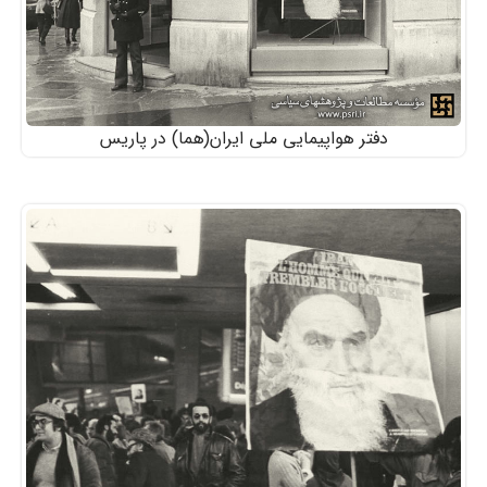
دفتر هواپیمایی ملی ایران(هما) در پاریس