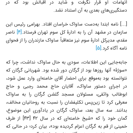
اتهامات او قرار نگرفت و شاید در اقبالش بود که در
دستگیری‌های بعدی به آن استناد نشد.
[...] نامه ابتدا به‌دست ساواک خراسان افتاد. بهرامی رئیس این
سازمان در مشهد آن را به ادارۀ کل سوم تهران فرستاد.
[4]
ناصر
مقدم، مدیرکل ادارۀ سوم نیز متعاقباً ساواک مازندران را از فحوای
نامه آگاه کرد.
[5]
جابه‌جایی این اطلاعات، سودی به حال ساواک نداشت، چرا که
«سوژۀ» آنها روزها بود از گرگان دور شده بود. شهربانی گرگان که
نتوانسته بود به‌موقع برای احضار آقای خامنه‌ای وارد عمل شود،
در اجرای دستور ساواک، آقایان حاج محمد رجبی و حاج
ابوطالب واثقی، مسئولان مسجد گلشن گرگان را به ساواک
معرفی کرد تا زین‌پس تکلیفشان را نسبت به روحانیان مخالف،
بدانند. سه سال بعد، ساواک گرگان در یادآوری این موضوع،
گمان خود را که «شیخ خامنه‌ای که در سال ۴۲ [۴۳] از طرف
خمینی از قم به گرگان اعزام گردیده بود»، بیان کرد؛ در حالی که