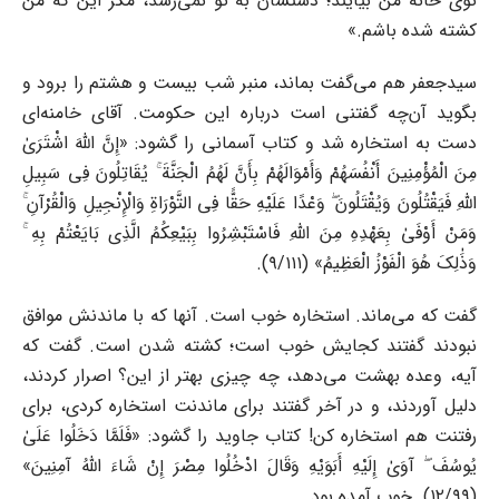
توی خانۀ من بیایند؛ دستشان به تو نمی‌رسد، مگر این که من
کشته شده باشم.»
سیدجعفر هم می‌گفت بماند، منبر شب بیست و هشتم را برود و
بگوید آن‌چه گفتنی است درباره این حکومت. آقای خامنه‌ای
دست به استخاره شد و کتاب آسمانی را گشود: «إِنَّ اللَّهَ اشْتَرَىٰ
مِنَ الْمُؤْمِنِینَ أَنْفُسَهُمْ وَأَمْوَالَهُمْ بِأَنَّ لَهُمُ الْجَنَّةَ ۚ یُقَاتِلُونَ فِی سَبِیلِ
اللَّهِ فَیَقْتُلُونَ وَیُقْتَلُونَ ۖ وَعْدًا عَلَیْهِ حَقًّا فِی التَّوْرَاةِ وَالْإِنْجِیلِ وَالْقُرْآنِ ۚ
وَمَنْ أَوْفَىٰ بِعَهْدِهِ مِنَ اللَّهِ فَاسْتَبْشِرُوا بِبَیْعِکُمُ الَّذِی بَایَعْتُمْ بِهِ ۚ
وَذَٰلِکَ هُوَ الْفَوْزُ الْعَظِیمُ» (۹/۱۱۱).
گفت که می‌ماند. استخاره خوب است. آنها که با ماندنش موافق
نبودند گفتند کجایش خوب است؛ کشته شدن است. گفت که
آیه، وعده بهشت می‌دهد، چه چیزی بهتر از این؟ اصرار کردند،
دلیل آوردند، و در آخر گفتند برای ماندنت استخاره کردی، برای
رفتنت هم استخاره کن! کتاب جاوید را گشود: «فَلَمَّا دَخَلُوا عَلَىٰ
یُوسُفَ ۖ آوَىٰ إِلَیْهِ أَبَوَیْهِ وَقَالَ ادْخُلُوا مِصْرَ إِنْ شَاءَ اللَّهُ آمِنِینَ»
(۱۲/۹۹). خوب آمده بود.