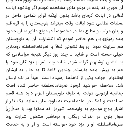
آن طوری که بنده در موقع مانور مشاهده نمودم اگر چنانچه ایالت
فعالی در ایالت کرمان باشد بدون اینکه قوای نظامی داخل در
عملیات نظامی شود ایالت وقت میتواند بلوچستان را به قوه قلم
و زبان مرتب و مطیع نماید. مخصوصاً در موقع مانور به آن حدود
بنده زمینههایی هم حاضر نمودم که انتشارات آن به بلوچستان
هم سرایت نمود. روابط قشونی فعلاً با ضرغامالسلطنه رودباری
خیلی حسنه است و شاید تا چند روز دیگر نتیجه مراسلاتی که
به ایشان نوشتهام گرفته شود. شاید چند نفر از نزدیکان خود را
هم به پیش بنده بفرستد. چندین کاغذ تا به حال به ایشان
نوشتهام. جواب یکی از کاغذها رسیده است. عیناً در لف ارسال
شد. ملاحظه خواهید فرمود ضرغامالسلطنه حاضر شده است
چنانچه اردویی دولت به طرف بلوچستان اعزام دارد همه قسم
مساعدت و کمک در اعاده امنیت به بلوچستان بنماید. یک نفر از
اشرار بلوچ موسوم به ولیمحمد شیردل که مدتها بود با عده[ای]
سوار بلوچ در اطراف ریگان و نرماشیر مشغول شرارت بود
ضرغامالسلطنه او را نزد خود خواسته است و او را به خدمت