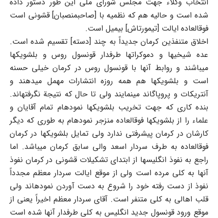
انتخاب وکلاء جهت مجلس شورای ملی این طور دستور داده
شده است و حالیه هم که نظمیه با [صاحبمنصبان] قشونی است
فوقالعاده ایالت [تیمورتاش] بیمیل است.
اخلاق متنفذین کرمان جدیداً به چند [دسته] تقسیم شده است.
عده شیخیها و دموکراتها طرفدار قونسول روس و بلشویکها
میباشند و روابط آنها با قونسول روس در کرمان خیلی حسنه
است و بلشویکها هم همه روزه انتشارات مهمل میدهند و
آنتریکات و پروپاگاند مینمایند ولی تا حال که نتیجة نگرفتهاند.
بنده کاری که جهت تخریب بلشویکها نمودهام تمام آقایان و
علماء را از بلشویکها فوقالعاده منزجر نمودهام به طوری که دیگر
کارشان در کرمان پیشرفتی ندارد ولی تمایل بلشویکها در کرمان
فوقالعاده به طرف سردار اسعد والی سابق کرمان میباشد. اما
راجع به نفوذ انگلیسها از ابتدای تشکیلات قشونی در کرمان نفوذ
آنها به کلی مرده است ولی از موقع ایالت سردار معظم مجدداً
نفوذ از دست رفته خود را شروع به دست آوردن نمودهاند ولی
قلب اهالی به کلی متنفر است. آقای سردار معظم اخیراً یعنی از
موقع ورود قونسول جدید انگلیس به کلی طرفدار آنها شده است