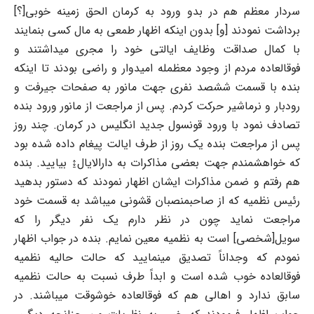
سردار معظم هم در بدو ورود به کرمان الحق زمینه خوبی[؟]
برداشت نمودند [و] بدون اینکه اظهار طمعی به مال کسی بنمایند
با کمال صداقت وظایف ایالتی خود را مجری میداشتند و
فوقالعاده مردم از وجود معظمله امیدوار و راضی بودند تا اینکه
بنده با قسمت ششصد نفری جهت مانور به صفحات جیرفت و
رودبار و نرماشیر حرکت کردم. پس از مراجعت از مانور ورود بنده
تصادف نمود با ورود قونسول جدید انگلیس در کرمان. چند روز
پس از مراجعت بنده یک روز از طرف ایالت پیغام داده شده بود
که خواهشمندم جهت بعضی مذاکرات به دارالایال↨ بیایید. بنده
هم رفتم و ضمن مذاکرات ایشان اظهار نمودند که دستور بدهید
رئیس نظمیه که از صاحبمنصبان قشونی میباشد به قسمت خود
مراجعت نماید چون در نظر دارم یک نفر دیگر را که
سویل[شخصی] است به نظمیه معین نمایم. بنده در جواب اظهار
نمودم که وجداناً تصدیق مینمایید که حالت حالیه نظمیه
فوقالعاده خوب شده است و ابداً طرف نسبت به حالت نظمیه
سابق ندارد و اهالی هم که فوقالعاده خوشوقت میباشند. در