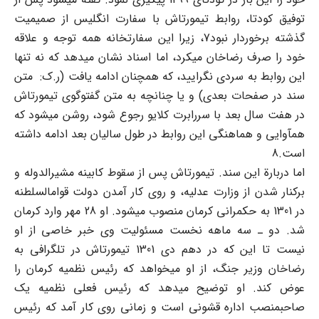
توفیق کودتا، روابط تیمورتاش با سفارت انگلیس از صمیمیت
گذشته برخوردار نبود7، زیرا این سفارتخانه همه توجه و علاقه
خود را صرف رضاخان میکرد، اما اسناد نشان میدهد که نه تنها
این روابط به سردی نگرایید، که همچنان ادامه یافت (ر.ک: متن
سند در صفحات بعدی) و یا چنانچه به متن گفتوگوی تیمورتاش
در هفت سال بعد با سررابرت کلایو رجوع شود، روشن میشود که
همآوایی و هماهنگی این روابط در طول سالیان بعد ادامه داشته
است.8
اما دربارة این سند. تیمورتاش پس از سقوط کابینه مشیرالدوله و
برکنار شدن از وزارت عدلیه، و روی کار آمدن دولت قوامالسلطنه
در 1301 به حکمرانی کرمان منصوب میشود. او 28 مهر وارد کرمان
شد. دو ـ سه ماهه نخست مسئولیت وی خبر خاصی از او
نیست تا این که در دهم دی 1301 تیمورتاش در تلگرافی به
رضاخان وزیر جنگ، از او میخواهد که رئیس نظمیه کرمان را
عوض کند. او توضیح میدهد که رئیس فعلی نظمیه یک
صاحبمنصب اداره قشونی است و زمانی روی کار آمد که رئیس