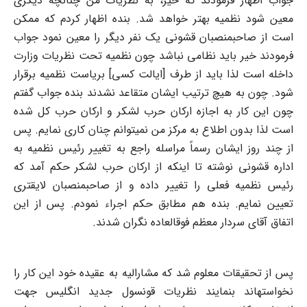
جواب اظهار فرمودند که خیر، به نظریات من چنانچه دیگری
معین شود نظمیه بهتر خواهد شد. بنده اظهار کردم که ممکن
است از صاحبمنصبان قشونی یک نفر دیگر را معین نمود جواب
فرمودند خیر باید نظامی نباشد چون نظمیه تحت نظریات وزارت
داخله است لذا باید از طرف [ایالت کسی] بریاست نظمیه برقرار
شود. چون به هیچ ترتیب ایشان متقاعد نشدند بنده جواب گفتم
چون این کار به اجازه ارکان حرب لشکر و ارکان حرب کل شده
است لذا بدون اطلاع به مرکز من نمیتوانم چنان کاری نمایم. پس
از چند روز ایشان رسماً مراسله راجع به تغییر رئیس نظمیه به
اداره قشونی نوشته تا اینکه از ارکان حرب لشکر حکم آمد که
رئیس نظمیه فعلی را تغییر داده و از صاحبمنصبان لایقتری
تعیین نمایم. بنده هم مطابق حکم اجراء نمودم. پس از این
اتفاق آقای سردار معظم فوقالعاده نگران شدند.
پس از تحقیقات معلوم شد که مشارالیه به عقیده خود این کار را
نخواستهاند بنمایند نظریات قونسول جدید انگلیس جهت