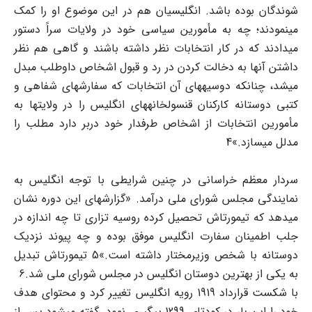
شوندگان بوده باشد. انگلیسیان هم در این موضوع او را کمک
مینمودند؛ چه به مأمورین سیاسی خود در ولایات سراً دستور
میدادند که در کار انتخابات نظر داشته باشند و گاهی هم نظر
داشتن آنها به دخالت کردن در رد و قبول اشخاص داوطلب مبدل
میشد، چنانکه دوسیههای آن انتخابات که سفارشهای شفاهی و
کتبی دوستانه کارکنان قنسولخانههای انگلیس را در ولایتها به
مأمورین انتخابات از اشخاص طرفدار خود دربر دارد مطلب را
مدلل میسازد.»4
سردار معظم خراسانی در چنین شرایطی با توجه انگلیس به
نمایندگی مجلس شورای ملی درآمد. «گزارشهای این دوره نشان
میدهد که تیمورتاش تحصیل کرده روسیه تزاری تا چه اندازه در
جلب اطمینان سفارت انگلیس موفق بوده و چه پیوند نزدیک
دوستانه با شخص وزیرمختار داشته است.»5 تیمورتاش تبدیل
به یکی از بهترین دوستان انگلیس در مجلس شورای ملی شد.6
با شکست قرارداد 1919 رویه انگلیس تغییر کرد و محتوای هدف
خود را این بار در کودتای 1299 پیگیری نمود. گفته میشود پس از