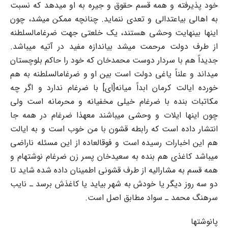
خود پذیرفته و همه قسم حقوق و جیره به او میدهد که نسبت
به اهالی بیاعتدالی و تعدی ننماید. چنانچه ممکن میشد، چون
اینها بینهایت وحشی هستند، یک خلعتی جهت ضرغامالسلطنه
از طرف دولت مرحمت میشد بیاندازه مفید در آتیه میباشد.
جدیداً هم با سردار دوست محمدخان که خود را حاکم بلوچستان
میداند و علناً یاغی دولت است بین او و ضرغامالسلطنه به هم
خورده ایالت کرمان ابداً میانه[ای] با ضرغام ندارد و اگر چه
مکاتبات بنده با ضرغام خیلی مخفیانه و محرمانه است ولی
چون اینها ایلات و وحشی میباشند معهذا ضرغام در همه جا
انتشار داده است که رابطه قشون با من خوب است و به ایالت
هم این اخبارات رسیده است و فوقالعاده از این مسئله ناراضی
میباشد کاغذی هم بنده به سعیدخان پسر زن ضرغام نوشتهام و
همه قسم به مشارالیه از طرف قشونی اطمینان داده شده شاید تا
دو سه روز دیگر یا خودش به شهر بیاید یا کاغذش برسد ـ نایب
سرهنگ محمد ـ سواد مطابق اصل است.
پانوشتها