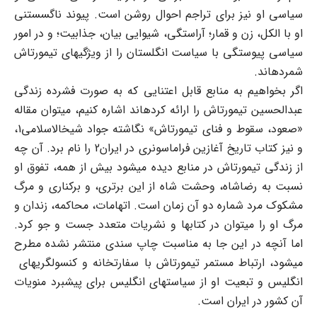
سیاسی او نیز برای تراجم احوال روشن است. پیوند ناگسستنی
او با الکل، زن و قمار؛ آراستگی، شیوایی بیان، جذابیت؛ و در امور
سیاسی پیوستگی با سیاست انگلستان را از ویژگیهای تیمورتاش
شمردهاند.
اگر بخواهیم به منابع قابل اعتنایی که به صورت فشرده زندگی
عبدالحسین تیمورتاش را ارائه کردهاند اشاره کنیم، میتوان مقاله
«صعود، سقوط و فنای تیمورتاش» نگاشته جواد شیخالاسلامی1،
و نیز کتاب تاریخ آغازین فراماسونری در ایران2 را نام برد. آن چه
از زندگی تیمورتاش در منابع دیده میشود بیش از همه، تفوق او
نسبت به رضاشاه، وحشت شاه از این برتری، و برکناری و مرگ
مشکوک مرد شماره دو آن زمان است. اتهامات، محاکمه، زندان و
مرگ او را میتوان در کتابها و نشریات متعدد جست و جو کرد.
اما آنچه در این جا به مناسبت چاپ سندی منتشر نشده مطرح
میشود، ارتباط مستمر تیمورتاش با سفارتخانه و کنسولگریهای
انگلیس و تبعیت او از سیاستهای انگلیس برای پیشبرد منویات
آن کشور در ایران است.