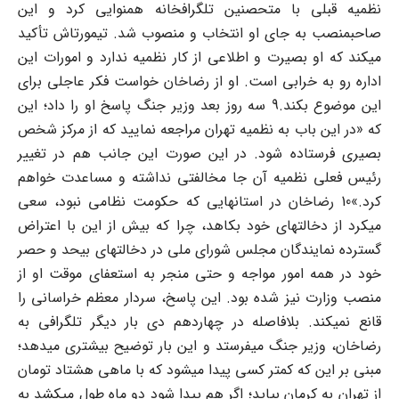
نظمیه قبلی با متحصنین تلگرافخانه همنوایی کرد و این
صاحبمنصب به جای او انتخاب و منصوب شد. تیمورتاش تأکید
میکند که او بصیرت و اطلاعی از کار نظمیه ندارد و امورات این
اداره رو به خرابی است. او از رضاخان خواست فکر عاجلی برای
این موضوع بکند.9 سه روز بعد وزیر جنگ پاسخ او را داد؛ این
که «در این باب به نظمیه تهران مراجعه نمایید که از مرکز شخص
بصیری فرستاده شود. در این صورت این جانب هم در تغییر
رئیس فعلی نظمیه آن جا مخالفتی نداشته و مساعدت خواهم
کرد.»10 رضاخان در استانهایی که حکومت نظامی نبود، سعی
میکرد از دخالتهای خود بکاهد، چرا که بیش از این با اعتراض
گسترده نمایندگان مجلس شورای ملی در دخالتهای بیحد و حصر
خود در همه امور مواجه و حتی منجر به استعفای موقت او از
منصب وزارت نیز شده بود. این پاسخ، سردار معظم خراسانی را
قانع نمیکند. بلافاصله در چهاردهم دی بار دیگر تلگرافی به
رضاخان، وزیر جنگ میفرستد و این بار توضیح بیشتری میدهد؛
مبنی بر این که کمتر کسی پیدا میشود که با ماهی هشتاد تومان
از تهران به کرمان بیاید؛ اگر هم پیدا شود دو ماه طول میکشد به