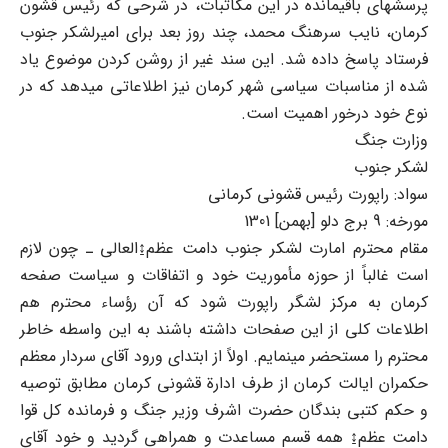
پرسشهای باقیمانده در این مکاتبات، در شرحی که رئیس قشون
کرمان، نایب سرهنگ محمد، چند روز بعد برای امیرلشکر جنوب
فرستاد پاسخ داده شد. این سند غیر از روشن کردن موضوع یاد
شده از مناسبات سیاسی شهر کرمان نیز اطلاعاتی میدهد که در
نوع خود درخور اهمیت است.
وزارت جنگ
لشکر جنوب
سواد: راپورت رئیس قشونی کرمانی
مورخه: 9 برج دلو [بهمن] 1301
مقام محترم امارت لشکر جنوب دامت عظم↨العالی ـ چون لازم
است غالباً از حوزه مأموریت خود و اتفاقات و سیاست صفحه
کرمان به مرکز لشگر راپورت شود که آن رؤساء محترم هم
اطلاعات کلی از این صفحات داشته باشند به این واسطه خاطر
محترم را مستحضر مینمایم. اولاً از ابتدای ورود آقای سردار معظم
حکمران ایالت کرمان از طرف ادارة قشونی کرمان مطابق توصیه
و حکم کتبی بندگان حضرت اشرف وزیر جنگ و فرمانده کل قوا
دامت عظم↨ همه قسم مساعدت و همراهی گردید و خود آقای