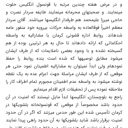
و در عرض هفته چندین مرتبه با قونسول انگلیس خلوت
مینمایند. و صحبتهای محرمانه مینمایند طایفه سردار نصرت و
حاجی میرزا علیمحمد هم طرفدار انگلیسها میباشند. آقای سردار
معظم اخیراً فوقالعاده به واسطه حرکات بیرویه خود منفور عامه
شدهاند. روابط اداره قشونی کرمان با مشارالیه به واسطه
احکاماتی که ارائه دادهاند تا حال به هر ترتیبی بوده از هم
گسیخته نشده و با وجود بعضی ناملایمات که از طرف ایشان
میشود مطابق توصیهها که شده است بنده روابط را حفظ
نمودهام ولی ابداً نمیتوان به مشارالیه اطمینان نمود حتی هر
موقعی که از طرف ایشان مراسلة جهت اعزام عده به یک نقطه
نوشته میشود به واسطه عدم اطمینان مجبورم تمام اطراف کار را
ملاحظه نموده پس از تحقیقات لازم اقدام مینمایم.
راجع به بلوچستان، انگلیسها ابداً مایل نیستند که امنیت در آن
حدود باشد مخصوصاً از موقعی که قونسولخانه بلشویکها در
کرمان تأسیس شده این طور حدس میزنند که اگر در آن حدود
امنیت برقرار باشد شاید بلشویکها به آن حدود راهی پیدا نمایند
و آمد و رفت نمایند که هندوستان در مخاطره بلشویزم افتد ولی