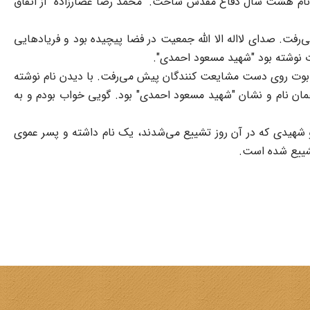
نام هشت سال دفاع مقدس ساخت. "محمد رضا عصارزاده" از اتفاق
فت. صدای لااله الا الله جمعیت در فضا پیچیده بود و فریادهایی
وت نوشته بود "شهید مسعود احمدی".
 تابوت روی دست مشایعت کنندگان پیش می‌رفت. با دیدن نام نوشته
 همان نام و نشان "شهید مسعود احمدی" بود. گویی خواب بودم و به
و شهیدی که در آن روز تشییع می‌شدند، یک نام داشته و پسر عموی
تشییع شده است.