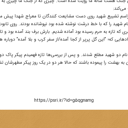
ن جنگ هشت ساله ما رؤیت شده است. چیزی که از جنگ ما چیزی به 
می‌کند:
راسم تشییع شهید روی دست مشایعت کنندگان تا معراج شهدا پیش می‌ر
ف نام شهید را که با خط درشت نوشته شده بود نپوشانده بودند. روی تاب
ی که تازه به حرم رسیده بود آماده شدیم. بارش برف بند آمده بود و
دهایی که؛ "این گل پرپر از کجا آمده/از سفر کرب و بلا آمده" دوباره
نام دو شهید مطلع شدند. و پس از بررسی‌ها تازه فهمیدم پیکر پاک د
 به بهشت را پیموده باشند که حالا هر دو در یک روز پیکر مطهرشان 
https://psri.ir/?id=g5qgnamg