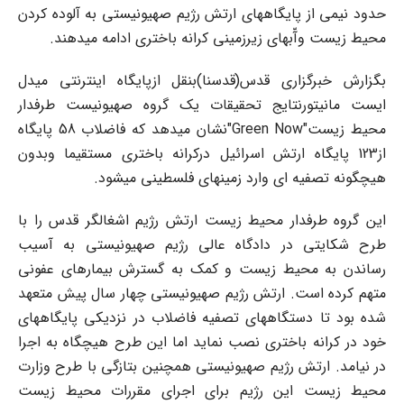
حدود نیمی از پایگاههای ارتش رژیم صهیونیستی به آلوده کردن
محیط زیست وآّبهای زیرزمینی کرانه باختری ادامه میدهند.
بگزارش خبرگزاری قدس(قدسنا)بنقل ازپایگاه اینترنتی میدل
ایست مانیتورنتایج تحقیقات یک گروه صهیونیست طرفدار
محیط زیست"Green Now"نشان میدهد که فاضلاب 58 پایگاه
از123 پایگاه ارتش اسرائیل درکرانه باختری مستقیما وبدون
هیچگونه تصفیه ای وارد زمینهای فلسطینی میشود.
این گروه طرفدار محیط زیست ارتش رژیم اشغالگر قدس را با
طرح شکایتی در دادگاه عالی رژیم صهیونیستی به آسیب
رساندن به محیط زیست و کمک به گسترش بیمارهای عفونی
متهم کرده است. ارتش رژیم صهیونیستی چهار سال پیش متعهد
شده بود تا دستگاههای تصفیه فاضلاب در نزدیکی پایگاههای
خود در کرانه باختری نصب نماید اما این طرح هیچگاه به اجرا
در نیامد. ارتش رژیم صهیونیستی همچنین بتازگی با طرح وزارت
محیط زیست این رژیم برای اجرای مقررات محیط زیست