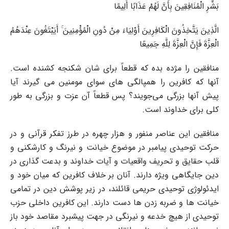
بَشِّرِ الْمُنَافِقِینَ بِأَنَّ لَهُمْ عَذَابًا أَلِیمًا
الَّذِینَ یَتَّخِذُونَ الْکَافِرِینَ أَوْلِیَاءَ مِنْ دُونِ الْمُؤْمِنِینَ ۚ أَیَبْتَغُونَ عِنْدَهُمُ
الْعِزَّةَ فَإِنَّ الْعِزَّةَ لِلَّهِ جَمِیعًا
منافقین را مژده بده که قطعاً برای شان شکنجه کشنده است.
آنها که کافرین را همپالگی های سوای مومنین می گیرند آیا
پیش آنها بزرگی می‌جویند؟ پس قطعاً آن عزت و بزرگی به طور
کلی برای خداوند است.
منافقین این عناصر منفور و هزار چهره در طرز تفکر قرآنی و در
حرکت توحیدی پیامبر در موضوع خیانت و نیرنگ و کارشکنی و
قلب حقایق و تحریف واقعیات و آیات خداوند و بدعت گذاری در
دین جایگاهی ویژه دارند. آنان بر خلاف کافرین که میان خود و
ایدئولوژی توحیدی حریمی قائلند، در زیر پوشش دین در تمامی
خیانت ها و ضربه زدن ها دست دارند. این کافرین داخلی حزب
توحیدی از هیچ خدعه و نیرنگی در جهت پیشبرد مقاصد خود باز