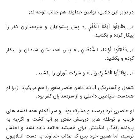
در برابر این دلایل، قوانین خداوند هم جالب توجه‌اند:
«....فَقَاتِلُوا أَئِمَّةَ الْکُفْرِ...» پس پیشوایان و سردمداران کفر را
پیکار کرده و بکشید.
«...فَقَاتِلُوا أَوْلِیَاءَ الشَّیْطَانِ...» پس همدستان شیطان را بیکار
کرده و بکشید.
«...وَقَاتِلُوا الْمُشْرِکِینَ...» و شرکت آوران را بکشید.
شمول و گستردگی آیات، دامن عنصر منفور را هم می‌گیرد. زیرا او
همدست شیاطین داخلی و از سردمداران کفر بود.
او عنصری فرد پرست و مشرک بود. و سر انجام همه نقشه های
فریب و توطئه های دروغش نقش بر آب گشت و اگرچه به
پرونده زندگی ننگینش برای همیشه خاتمه داده نشد و اجلش
نرسید، اما همین خود بس که عذاب خداوند به دست انقلابیون