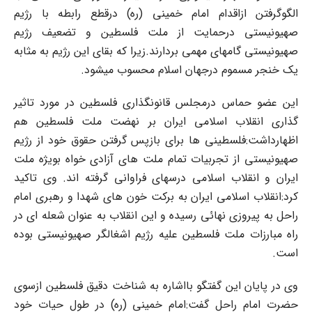
الگوگرفتن ازاقدام امام خمینی (ره) درقطع رابطه با رژیم
صهیونیستی درحمایت از ملت فلسطین و تضعیف رژیم
صهیونیستی گامهای مهمی بردارند.زیرا که بقای این رژیم به مثابه
یک خنجر مسموم درجهان اسلام محسوب میشود.
این عضو حماس درمجلس قانونگذاری فلسطین در مورد تاثیر
گذاری انقلاب اسلامی ایران بر نهضت ملت فلسطین هم
اظهارداشت:فلسطینی ها برای بازپس گرفتن حقوق خود از رژیم
صهیونیستی از تجربیات تمام ملت های آزادی خواه بویژه ملت
ایران و انقلاب اسلامی درسهای فراوانی گرفته اند. وی تاکید
کرد:انقلاب اسلامی ایران به برکت خون های شهدا و رهبری امام
راحل به پیروزی نهائی رسیده و این انقلاب به عنوان شعله ای در
راه مبارزات ملت فلسطین علیه رژیم اشغالگر صهیونیستی بوده
است.
وی در پایان این گفتگو بااشاره به شناخت دقیق فلسطین ازسوی
حضرت امام راحل گفت:امام خمینی (ره) در طول حیات خود