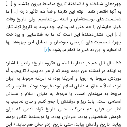
چهره‌های شناخته و ناشناختۀ تاریخ منضبط بیرون بکشند و [...]
به آنها افتخار کنند. البته این کارها واقعاً هم تأثیر دارد؛ [...] ما
شخصیت‌های برجستۀ‌مان را البته می‌شناسیم، ولی تاریخ وفات
خیلی‌هایشان را هم حتی نمی‌دانیم، چه برسد به تاریخ تولدشان
[...] این، نشان‌دهندۀ این است که ما به شناسایی و پرداخت
چهرۀ شخصیت‌های تاریخی خودمان و تحلیل این چهره‌ها بها
نداده‌ایم و این به ضرر ما تمام می‌شود.»
[2]
۲۵ سال قبل هم در دیدار با اعضای «گروه تاریخ» رادیو با اشاره
به اینکه در گذشته من دیده بودم که از هر ده پدیدۀ تاریخی، نُه
موردش مربوط به اروپا و آمریکا بود؛ نه این‌که مربوط به ایران
نبود، اصلاً متعلق به دنیای اسلام نبود، فرموده بودند: «آنچه را که
مربوط به میهنمان است، یا مربوط به دنیای اسلام و مسائل
اسلامی است، باید ریز و درشتش را جمع کنیم و بیان نماییم. به
نظر من فرقی هم نمی‌کند؛ حتی تاریخ تولد آدمی که برای
خودش شخصیتی بوده، سرداری بوده، یا نویسندۀ کتابی بوده،
بیاید، تاریخ وفاتش بیاید، حتی تاریخ ازدواجش هم بیاید.» این