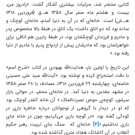
کتابی منتشر شد، جزئیات بیشتری آشکار گشت: «زادروز من،
بیست و هشتم ماه صفر سال ۱۳۵۸ هـ.ق (فروردین ۱۳۱۸
هـ.ش) است. خانه‌ای که در آن به دنیا آمدم، خانه‌ای کوچک و
ساده بود که دو اتاق داشت؛ یک اتاق در طبقۀ بالا مخصوص پدر
و مادرم و فرزندان کوچکشان بود، در طبقۀ پایین هم اتاقی برای
خواهرانمان بود که مادرشان پیش از ازدواج پدرم با مادرم از دنیا
رفته بود.»
این تاریخ را اولین بار، هدایت‌الله بهبودی در کتاب «شرح اسم»
با دقت استخراج کرده و نوشته بود: «آیت‌الله سید علی حسینی
خامنه‌ای، چهارشنبه ۲۹ فروردین ۱۳۱۸، مصادف با ۲۸ صفر ۱۳۵۸
در مشهد مقدس به دنیا آمد. در خانه‌ای محقر، در حوالی بازار
سرشور، کوچه‌ی حوض نصرت‌الملک.» آن خانه آنقدر کوچک بود
که او در دیدار با گروهی از نوجوانان درباره خاطره بازی در
کودکی گفته بود: «در کوچه بازى مى‌کردیم؛ چون در خانه جاى
بازى نداشتیم.»
[4]
خانه‌ای که سنگ بنای تربیت رهبر حکیم
آنقلاب در آن کاشانک هفتاد متری گذاشته شده بود.