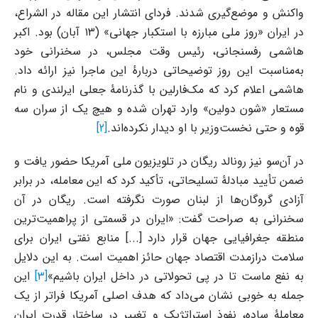
واکنش و موضع‌گیری شدند. فردای انتشار این مقاله در الشراع،
در ایران «روز ملی مبارزه با استکبار جهانی» (۱۳ آبان) بود. اکبر
هاشمی رفسنجانی، رئیس وقت مجلس، در سخنرانی خود
به‌مناسبت این روز توضیحاتی دربارهٔ این ماجرا نیز ارائه داد.
هاشمی اعلام کرد که مک‌فارلین با گذرنامۀ جعلی ایرلندی و نام
مستعار «شون دولین» وارد تهران شده و هیچ یک از سران سه
قوه و حتی نخست‌وزیر با او دیدار نکرده‌اند.
[2]
در آن‌سو نیز رونالد ریگان در تلویزیون ملی آمریکا حضور یافت و
ضمن تأیید مبادلۀ تسلیحاتی، تأکید کرد که این معامله، در برابر
آزادی گروگان‌ها از لبنان صورت نگرفته است. ریگان در آن
سخنرانی به صراحت گفت: «ایران در قسمتی از پراهمیت‌ترین
منطقه جغرافیایی جهان قرار دارد [...] منابع نفتی ایران برای
سلامت درازمدت اقتصاد جهان حائز اهمیت است. به این دلایل
به نفع ماست تا در پی تحولاتی در داخل ایران باشیم»
[3]
این
جمله به خوبی نشان می‌داد که هدف اصلی آمریکا فراتر از یک
معاملۀ ساده، نفوذ استراتژیک و تغییر در ساختار قدرت ایران