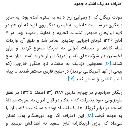
اعتراف به یک اشتباه جدید
دولت ریگان که از رسوایی رخ داده به ستوه آمده بود، به جای
بازنگری در سیاست‌هایش، به فریبی دیگر روی آورد که آن هم در
لایه ابزارهای قدیمی تشدید تحریم و نمایش قدرت بود. در ۷
آبان ۱۳۶۶ فرمان اجرایی جدیدی صادر شد و طبق آن واردات
تمام کالاها و خدمات ایرانی به آمریکا ممنوع گردید و برای
نخستین بار شرکت‌های نفتی آمریکایی از خرید نفت ایران منع
شدند.
[16]
همچنین نزدیک به هشتاد ناو جنگی خارجی (که
نیمی از آنها آمریکایی بودند) در خلیج فارس مستقر شدند تا پیام
فشار نظامی را منتقل کنند.
[17]
ریگان سرانجام در چهارم مارس ۱۹۸۷ (۱۳ اسفند ۱۳۶۵) در نطق
تلویزیونی خود پذیرفت که «ابتکار در قبال ایران به صورت مبادلۀ
اسلحه در برابر گروگان‌ها یک اشتباه بود» و مسئولیت کامل آن را
به عهده گرفت.
[18]
این اعتراف اگر چه دیرهنگام بود، نشان
می‌داد که بازی فریبکارانه کاخ سفید به اهدافش نرسید و