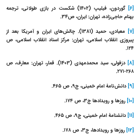
[6]
گوردون، فیلیپ‌ (1402) شکست در بازی طولانی، ترجمه
بهنام حاجی‌زاده، تهران: ایران، ص34.
[7]
معبادی، حمید (1381). چالش‌های ایران و آمریکا بعد از
پیروزی انقلاب اسلامی، تهران: مرکز اسناد انقلاب اسلامی، ص
۱۲۴.
[8]
دزفولی، سید محمدمهدی (1403). قمار، تهران: معارف، ص
۲۶۸-۲۷۱.
[9]
دانش‌نامۀ امام خمینی، ج۹، ص ۴۶۵.
[10]
روزها و رویدادها ج3، ص ۱۷۴.
[11]
دانشنامۀ امام خمینی، ج۹، ص ۴۶۵.
[12]
روزها و رویدادها، ج۳، ص ۱۷۸.