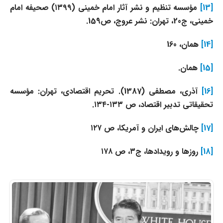
[13]
مؤسسه تنظیم و نشر آثار امام خمینی (۱۳۹۹) صحیفه امام
خمینی، ج20، تهران: نشر عروج، ص159.
[14]
همان، 160
[15]
همان.
[16]
آذری، مصطفی (1387). تحریم اقتصادی، تهران: مؤسسه
تحقیقاتی تدبیر اقتصاد، ص ۱۳۳-۱۳۴.
[17]
چالش‌های ایران و آمریکا، ص ۱۲۷
[18]
روزها و رویدادها، ج۳، ص ۱۷۸