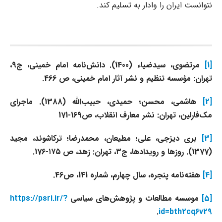
نتوانست ایران را وادار به تسلیم کند.
[1]
مرتضوی، سیدضیاء (1400). دانش‌نامه امام خمینی، ج9،
تهران: مؤسسه تنظیم و نشر آثار امام خمینی، ص 466.
[2]
هاشمی، محسن؛ حمیدی، حبیب‌الله (1388). ماجرای
مک‌فارلین، تهران: نشر معارف انقلاب، ص169-171
[3]
بری دیزجی، علی؛ مطیعان، محمدرضا؛ ترکاشوند، مجید
(1377). روزها و رویدادها، ج۳، تهران: زهد، ص ۱۷۵-176.
[4]
هفته‌نامه پنجره، سال چهارم، شماره 141، ص46.
[5]
موسسه مطالعات و پژوهش‌های سیاسی
https://psri.ir/?
.
id=bth2cq6v29