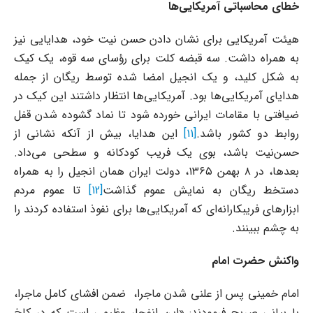
خطای محاسباتی آمریکایی‌ها
هیئت آمریکایی برای نشان دادن حسن نیت خود، هدایایی نیز
به همراه داشت. سه قبضه کلت برای رؤسای سه قوه، یک کیک
به شکل کلید، و یک انجیل امضا شده توسط ریگان از جمله
هدایای آمریکایی‌ها بود. آمریکایی‌ها انتظار داشتند این کیک در
ضیافتی با مقامات ایرانی خورده شود تا نماد گشوده شدن قفل
روابط دو کشور باشد.
[11]
این هدایا، بیش از آنکه نشانی از
حسن‌نیت باشد، بوی یک فریب کودکانه و سطحی می‌داد.
بعدها، در ۸ بهمن ۱۳۶۵، دولت ایران همان انجیل را به همراه
دستخط ریگان به نمایش عموم گذاشت
[12]
تا عموم مردم
ابزارهای فریبکارانه‌ای که آمریکایی‌ها برای نفوذ استفاده کردند را
به چشم ببینند.
واکنش حضرت امام
امام خمینی پس از علنی شدن ماجرا، ضمن افشای کامل ماجرا،
با بیانی صریح فرمودند: «این انفجار عظیمی است که در کاخ