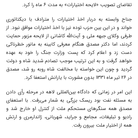
تقاضای تصویب «لایحه اختیارات» به مدت 6 ماه را کرد.
جناح وابسته به دربار اخذ اختیارات را مترادف با دیکتاتوری
خواند و در این بین حزب توده نیز با اخذ اختیارات موافق نبود. از
طرفی وکلای جبهه ملی و آیت‌الله کاشانی از لایحه مزبور حمایت
کردند، اما دکتر مصدق هنگام معرفی کابینه به مانور خطرناکی
دست زد و اعلام کرد که پست وزارت جنگ را خود به عهده
خواهد گرفت و به این ترتیب موجب تصادم شدید شاه و دولت
گردید و چون این خواسته با مخالفت شاه روبه رو شد، مصدق
در 26 تیر ماه 1331 بدون مشورت با یارانش استعفا کرد.
این امر در زمانی که دادگاه بین‌المللی لاهه در مرحله رأی دادن
به مسئله نفت بود ریسک بزرگی به شمار می‌رفت. با استعفای
مصدق همه سنگرهای مستحکم ملت از کنترل او خارج شد و
رادیو و تبلیغات، مجامع و جراید، شهربانی، ژاندارمری و ارتش
همه از اختیار ملت بیرون رفت.