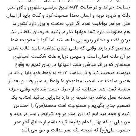
جماعت خواند و در ساعت 00:22 شیخ مرتضى مطهرى بالاى منبر
رفت و درباره توبه و ایمان بخدا صحبت کرد و گفت باید از ایمان
مثل جواهر مواظبت نمود اگر غرب صنعت و پول دارد کشور ما
هم معنویات دارد شما جوانها فکر مى‌کنید خارجیان فقط در فکر
بردن نفت و ذخایر زیرزمینى ما هستند اما آنها با معنویت شما
نیز سرو کار دارند وقتى که ملتى ایمان نداشته باشد غالب شدن
بر آن ملت آسان است و سپس درباره علت شکست اسپانیاى
مسلمان که بر اثر عیاشى ملت اسپانیا در زمان قدیم به وقوع
پیوسته صحبت کرد و در ساعت 00:23 به وعظ خود پایان داد در
همین ساعت عبدالمجید معادیخواه1 واعظ به منبر رفت و بعد از
مقدمه گفت همه میدانیم که از حرف خسته شده‌ایم وقتى حرف
مقدمه عمل نباشد چه نتیجه‌اى دارد بنابراین بیائید امشب یک
تصمیم جدى بگیریم و مسئولیت امت محمد(ص) را احساس
کنیم و همه میدانیم که این امت در چه شرایطى بسر مى‌برند و
من براى اینکه بهتر انجام وظیفه کرده باشم از دقایق آخر عمر
حضرت على(ع) که نتیجه یک عمر عدالت و حق مى‌باشد