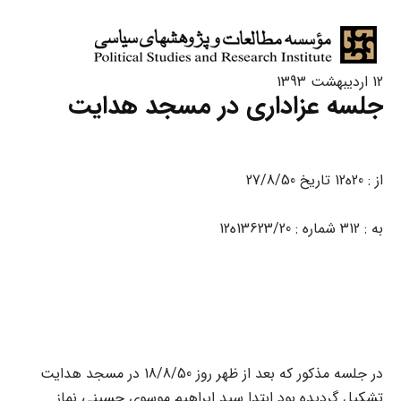
12 اردیبهشت 1393
جلسه عزادارى در مسجد هدایت
از : 20ه12 تاریخ 27/8/50
به : 312 شماره : 13623/20ه12
در جلسه مذکور که بعد از ظهر روز 18/8/50 در مسجد هدایت
تشکیل گردیده بود ابتدا سید ابراهیم موسوى حسینى نماز