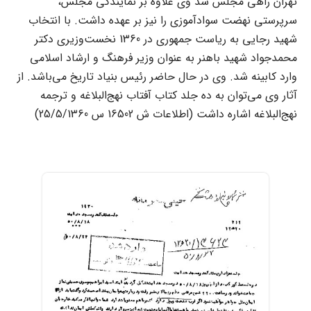
تهران راهى مجلس شد وى علاوه بر نمایندگى مجلس،
سرپرستى نهضت سوادآموزى را نیز بر عهده داشت. با انتخاب
شهید رجایى به ریاست جمهورى در 1360 نخست‌وزیرى دکتر
محمدجواد شهید باهنر به عنوان وزیر فرهنگ و ارشاد اسلامى
وارد کابینه شد. وى در حال حاضر رئیس بنیاد تاریخ مى‌باشد. از
آثار وى مى‌توان به ده جلد کتاب آفتاب نهج‌البلاغه و ترجمه
نهج‌البلاغه اشاره داشت (اطلاعات ش 16502 س 25/5/1360)