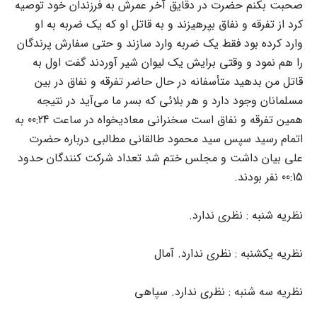
صحبت بکنم حضرت در دقایق آخر عمرش به فرزندان خود توصیه
کرد از تفرقه و نفاق بپرهیزند و به قاتل او که یک ضربه به او
وارد کرده بود فقط یک ضربه وارد سازند و حتى سفارش پرندگان
را هم نمود و وقتى برایش یک لیوان شیر آوردند گفت اول به
قاتل من بدهید متأسفانه در حال حاضر تفرقه و نفاق در بین
مسلمانان وجود دارد و هر بلائى که بسر ما مى‌آید در نتیجه
همین تفرقه و نفاق است سخنرانى معادیخواه در ساعت 00:24 به
اتمام رسید سپس سید محمود طالقانى مطالبى درباره حضرت
على بیان داشت و مجلس ختم شد تعداد شرکت کنندگان حدود
00:15 نفر بودند.
نظریه شنبه : نظرى ندارد.
نظریه یکشنبه : نظرى ندارد. آمال
نظریه سه شنبه : نظرى ندارد. سپاهى