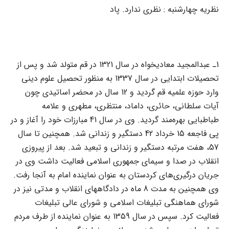
نظریه چهارشنبه : نظرى ندارد. پاد
1ـ عبدالمجید معادیخواه در سال 1321 در قم متولد شد و پس از
تحصیلات ابتدایى در سال 1337 به منظور تحصیل علوم دینى
وارد حوزه علمیه قم گردید و 12 سال در محضر اساتیدى چون
آیات سلطانى، حائرى، داماد، منتظرى، مطهرى و علامه
طباطبایى بهره‌مند گردید. وى در سال 41 مبارزات خود را آغاز و در
پى فاجعه 15 خرداد 42 دستگیر و زندانى شد. همچنین تا سال
57، هفت مرتبه دستگیر و زندانى و تبعید شد. بعد از پیروزى
انقلاب در صدا و سیماى جمهورى اسلامى فعالیت داشت وى در
جریان درگیرى‌هاى کردستان به عنوان نماینده امام به آنجا رفت.
وى همچنین به مدت 8 ماه در دادگاههاى انقلاب و مدتى نیز در
شوراى هماهنگى تبلیغات اسلامى و شوراى عالى تبلیغات
فعالیت کرد. سپس در سال 1359 به عنوان نماینده از طرف مردم