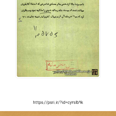
https://psri.ir/?id=cy2slb9k