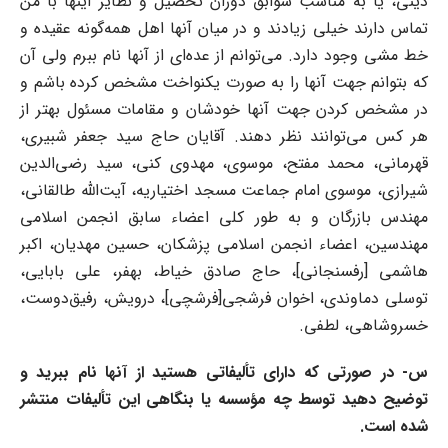
دینی، یا به مناسب سوابق دوران تحصیل و نظایر اینها با من
تماس دارند خیلی زیادند و در میان آنها اهل همه‌گونه عقیده و
خط مشی وجود دارد. می‌توانم از عد‌ه‌ای از آنها نام ببرم ولی آن
که بتوانم جهت آنها را به صورت یکنواخت مشخص کرده باشم و
در مشخص کردن جهت آنها خودشان و مقامات مسئول بهتر از
هر کس می‌توانند نظر دهند. آقایان حاج سید جعفر شبیری،
قهرمانی، محمد مفتح، موسوی، مهدوی کنی، سید رضی‌الدین
شیرازی، موسوی امام جماعت مسجد اختیاریه، آیت‌الله طالقانی،
مهندس بازرگان و به طور کلی اعضاء سابق انجمن اسلامی
مهندسین، اعضاء انجمن اسلامی پزشکان، حسین مهدیان، اکبر
‌هاشمی [رفسنجانی]، حاج صادق خیاط، بهفر، علی بابایی،
توسلی دماوندی، اخوان فرشجى[فرشچی]، درویش، رفیق‌دوست،
خسروشاهی، لطفی.
س- در صورتی که دارای تألیفاتی هستید از آنها نام ببرید و
توضیح دهید توسط چه مؤسسه یا بنگاهی این تألیفات منتشر
شده است
.