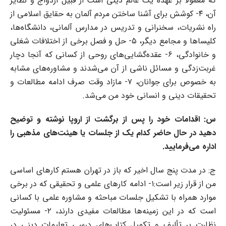
که معمولاً بر عهده یک عالم دینی است از قبیل ازدواج و نظایر
آن، ۴- کوشش برای آشنا ساختن مردم آلمان به حقایق اسلامی از
راه نشریات، سخنرانی و تدریس در مدارس آلمانی، دانشگاه‌ها،
کلیساها و مجامع دیگر، ۵- حل و فصل برخی از اختلافات شغلی
و خانوادگی، ۶- عقده‌گشایی‌های روحی از کسانی که آنجا دچار
غربت‌زدگی و مسائل ناشی از آن می‌شدند و مشاوره‌های مشابه
به خصوص برای جوانان، ۷- مازاد وقت صرف ادامه مطالعات و
تحقیقات دینی و انسانی خود من می‌شد.
س: اقدامات خود را پس از برگشت از اروپا نوشته و توضیح
دهید در حال حاضر کدام یک از جلسات یا هیئت‌های مذهبی را
اداره می‌فرمایید.
ج: در مدت پنج سال اخیر که باز در تهران هستم کارهای اساسی
من از قرار زیر است:۱- ادامه کارهای علمی و تحقیقی که در برخی
موارد همراه با تشکیل جلسات مباحثه و مشاوره علمی با کسانی
است که در این زمینه‌ها مطالعات مفیدی دارند، ۲- مسئولیت
نظارت بر تألیف و تکمیل کتاب‌های درسی تعلیمات دینی در