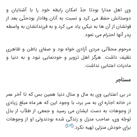
وى اهل مدارا بودتا حدّ امکان رابطه خود را با آشنایان و
دوستانش حفظ مى کرد و نسبت به آنان وفادار بودحتّى بعد از
فوتشان از آن ها به نیکى یاد مى کرد و به فرزندانشان به واسطه
پدر آنها احترام مى نمود.
مرحوم محلاّتى مردى آزادى خواه بود و صفاى باطن و ظاهرى
نظیف داشت. هرگز اهل تزویر و خودنمایى نبود و به دنیا و
مادیات اعتنایى نداشت.
مستأجر
در بى اعتنایى وى به مال و منال دنیا همین بس که تا آخر عمر
در خانه اجاره اى به سر برد، با وجود این که هر ماه مبلغ زیادى
از وجوهات به دست ایشان مى رسید و جمعى از طلاّب از بذل
توجّه وى، صاحب منزل و زندگى شده بودندولى او از وجوهات
)
[13]
(
براى خودش منزلى تهیه نکرد.