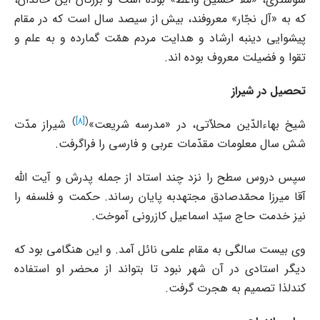
که به «آل نجّار» معروفند، بیش از سیصد سال است که در مقام
پیشوایى دینبه ارشاد و هدایت مردم همّت گمارده و به علم و
تقوا و فضیلت معروف بوده اند.
تحصیل در شیراز
)
[8]
(
شیخ بهاءالدّین محلاّتى، در «مدرسه شریعت»
شیراز مدّت
شش سال معلومات مقدّمات عربى و فارسى را فراگرفت.
سپس دروس سطح را نزد چند استاد از جمله پدرش و آیت الله
آقا میرزا محمّدصادق مجتهدبه پایان رساند. حکمت و فلسفه را
نیز خدمت حاج سیّد اسماعیل کازرونى آموخت.
وى بیست سالگى به مقام علمى نائل آمد. و این هنگامى بود که
دیگر استادى در آن شهر نبود تا بتواند از محضر او استفاده
کندلذا تصمیم به هجرت گرفت.