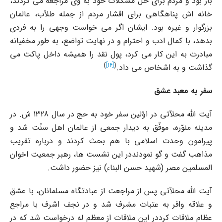
باز بود و مردم براى حلّ مشکلات خود به وى مراجعه مى کردند،
خانه اش پناهگاهى براى اقشار مردم از جمله طلاّب، عالمان
بزرگوار و غیره بود. ایشان اگر مى خواست وجهى را به فردى
بدهد، با کمال ادب و احترام و در نهایت تواضع، به طور مخفیانه
مبادرت به این کار مى کرد، پول نقد را همیشه داخل پاکت مى
)
[16]
(
گذاشت و به اشخاص مى داد.
سفر به معبد عشق
آیت الله محلاّتى در اوّلین سفر خود به حج در سال 1328 ش. در
مدینه منوّره، موفّق به دیدار جمعى از عالمان اهل سنّت شد و
پیرامون وحدت اسلامى با هم بحث کردند و درباره تقریب
مذاهب گفت و گو نمودنددر این نشست ها، رهبر جمعیت اخوان
المسلمین مصر (شهید حسن البناء) نیز حضور داشت.
آیت الله محلاّتى پس از مراجعت از عبادتگاه مسلمانان، با عشق
و علاقه وافر به عتبات مشرف شد و در نجف اشرف با مراجع
عظام ملاقات کرددر این ملاقات از معظم له درخواست شد که در