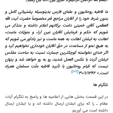
ما قاطبه روحانیون و علماى فارس بدینوسیله پشتیبانى کامل و
بدون شرط خود را از آقایان مراجع قم مخصوصاً حضرت آیت الله
العظمى آقاى خمینى دامت برکاتهم اعلام داشته و متذکر مى
شویم که حکم و فرمایش آقایان عین آراء و منویّات ماست،
اهانت به ایشان اهانت به همه ماست و نیز یادآور مى شویم که
به هیچ نحو از مساعدت در حقّ آقایان خوددارى نخواهیم کرد و
اگر خداى نخواسته کوچکترین جسارت نسبت به ساحت مقدّس
ایشان گردد با عکس العمل شدید، رو به رو خواهد شد و پنهان
نیست که قیام روحانیون با تأیید قاطبه ملّت مسلمان همراه
)
[33]
(
است.» 30/1/1342
تلگرام ها
در این قسمت بخش هایى از اعلامیه ها و پاسخ به تلگرام آیات
عظام ـ را که براى ایشان ارسال داشته اند و یا ایشان ارسال
داشته است مى آوریم: