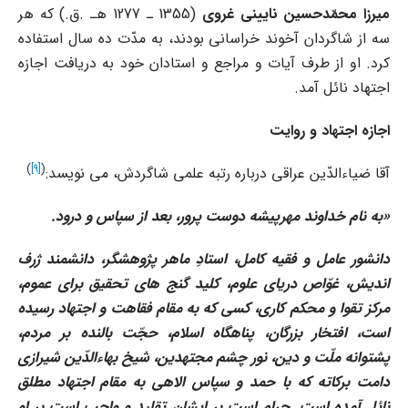
میرزا محمّدحسین نایینى غروى
(1355 ـ 1277 هـ .ق.) که هر
سه از شاگردان آخوند خراسانى بودند، به مدّت ده سال استفاده
کرد. او از طرف آیات و مراجع و استادان خود به دریافت اجازه
اجتهاد نائل آمد.
اجازه اجتهاد و روایت
)
[9]
(
آقا ضیاءالدّین عراقى درباره رتبه علمى شاگردش، مى نویسد:
«
به نام خداوند مهرپیشه دوست پرور، بعد از سپاس و درود
.
دانشور عامل و فقیه کامل، استادِ ماهر پژوهشگر، دانشمند ژرف
اندیش، غوّاص دریاى علوم، کلید گنج هاى تحقیق براى عموم،
مرکز تقوا و محکم کارى، کسى که به مقام فقاهت و اجتهاد رسیده
است، افتخار بزرگان، پناهگاه اسلام، حجّت بالنده بر مردم،
پشتوانه ملّت و دین، نور چشم مجتهدین، شیخ بهاءالدّین شیرازى
دامت برکاته که با حمد و سپاس الاهى به مقام اجتهاد مطلق
نائل آمده است. حرام است بر ایشان تقلید و واجب است بر او