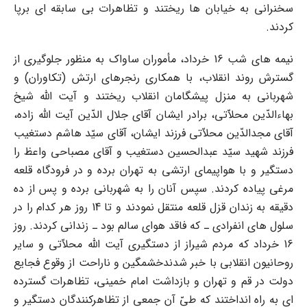
سخنرانى به خیابان ها ریختند و تظاهرات بى سابقه اى برپا
کردند.
نیمه هاى شب 16 خرداد، مأموران ساواک به منظور جلوگیرى از
گسترش روند انقلاب، با همکارى رنجرهاى ارتش (تکاوران) و
شهربانى به منزل پیشگامان انقلاب ریختند و آیت الله شیخ
بهاءالدّین محلاّتى، برادر ایشان آقاى جلال الدّین آیت الله زاده،
آقاى مجدالدّین محلاّتى فرزند ایشان، آقاى سیّد هاشم دستغیب
فرزند شهید سیّد عبدالحسین دستغیب و آقاى مصباحى واعظ را
دستگیر و با هواپیماى ارتشى به تهران برده و در فرودگاه قلعه
مرغى پیاده کردند. سپس آنان را به شهربانى برده و پس از ده
دقیقه به زندان قزل قلعه منتقل نمودند و تا 14 روز هر کدام را در
سلول هاى انفرادى ـ که فاقد هواى سالم بود ـ زندانى کردند. روز
16 خرداد که مردم شیراز از دستگیرى آیت الله محلاّتى و سایر
روحانیون انقلابى با خبر شدندخشمگین و ناراحت از وقوع فجایع
دولت در قم و تهران و بازداشت امام خمینى، تظاهرات گسترده
اى به راه انداختند که طىّ آن جمعى از تظاهرکنندگان دستگیر و