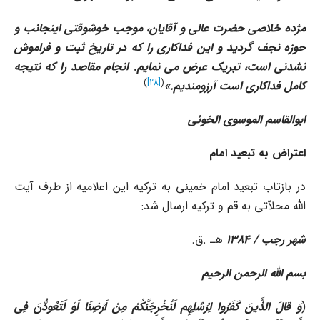
مژده خلاصى حضرت عالى و آقایان، موجب خوشوقتى اینجانب و
حوزه نجف گردید و این فداکارى را که در تاریخ ثبت و فراموش
نشدنى است، تبریک عرض مى نمایم. انجام مقاصد را که نتیجه
)
[28]
(
کامل فداکارى است آرزومندیم
.»
ابوالقاسم الموسوى الخوئى
اعتراض به تبعید امام
در بازتاب تبعید امام خمینى به ترکیه این اعلامیه از طرف آیت
الله محلاّتى به قم و ترکیه ارسال شد:
شهر رجب / 1384
هـ .ق.
بسم الله الرحمن الرحیم
(
وَ قالَ الذَّینَ کَفَرُوا لِرُسُلِهِم لَنُخْرِجَنَّکُمْ مِنْ اَرْضِنَا اَوْ لَتَعُودُّنَ فِى