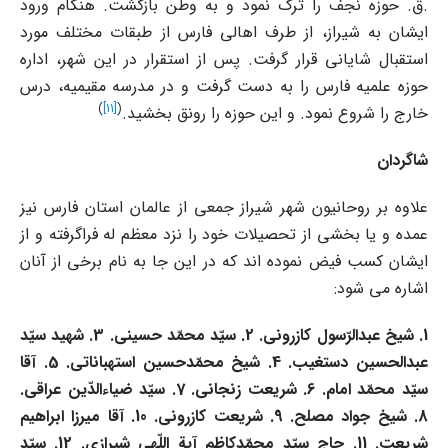
.ق. حوزه نجف را ترک نمود و به وطن بازگشت. هنگام ورود
ایشان به شیراز، از طرف اهالى فارس از طبقات مختلف مورد
استقبال شایانى قرار گرفت. پس از استقرار در این شهر، اداره
حوزه علمیه فارس را به دست گرفت و در مدرسه مقیمیه، درس
)
[11]
(
خارج را شروع نمود. و این حوزه را رونق بخشید.
شاگردان
علاوه بر روحانیون شهر شیراز جمعى از عالمان استان فارس نیز
عمده و یا بخشى از تحصیلات خود را نزد معظم له فراگرفته و از
ایشان کسب فیض نموده اند که در این جا به نام برخى از آنان
اشاره مى شود:
1.
شیخ عبدالرّسول کازرونى. 2. سیّد محمّد حسینى. 3. شهید سیّد
عبدالحسین دستغیب. 4. شیخ محمّدحسین استهباناتى. 5. آقا
سیّد محمّد امام
. 6.
شریعت زنجانى. 7. سیّد ضیاءالدّین عراقى.
8. شیخ جواد مصلح. 9. شریعت کازرونى. 10. آقا میرزا ابراهیم
شریعت. 11. حاج سیّد محمّدکاظم آیة اللّهى شیرازى. 12. سیّد