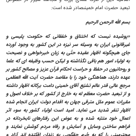
تبعید حضرت امام خمینىصادر شده است:
بسم الله الرحمن الرحیم
«
پوشیده نیست که اختناق و خفقانى که حکومت پلیسى و
غیرقانونى ایران به وسیله سر نیزه در این کشور به وجود آورده
جاى هیچگونه اظهار عقیده حتّى به زبان خیرخواهى و نصیحت
به اولیاء امور هم باقى نگذاشته و لیکن حسب وظیفه اى که علما
و روحانیون در حفظ و حراست احکام قرآن عزیز و مصالح کشور بر
عهده دارند، هماهنگى خود را با مقاصد حضرت آیت الله العظمى
مرجع عالى قدر عالم تشیّع آقاى خمینى دامت برکاته اظهار داشته
و از تبعید حضرت معظم له به خارج از کشور که بر خلاف اصول و
مقررات عموم ملل مترقى جهان به اقدام دولت ایران انجام شده
اظهار تنفر شدید مى نماید. امید است اولیاء کشور به سوء اثر
اعمال خود متنبّه شده و به عوض این رفتارهاى نابخردانه در
فراهم ساختن وسایل و آسایش و رفاه مردم کوشش نمایند و
محترمینى را که به جُرم حقگویى به زندان افکنده اند آزاد و