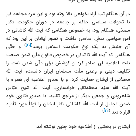
در آن هنگام تب آزادیخواهى بالا رفته بود و این مرد مجاهد نیز
با تحولات سیاسى حاکم بر جامعه در دوران حکومت دکتر
مصدّق، همگام بود، به خصوص هنگامى که آیت الله کاشانى در
امور سیاسى نقشِ اساسى داشت و تصور ایشان بر این بود که
)
[20]
(
آن جنبش به یک نوع حکومت اسلامى برسد
و حتّى
هنگامى که آیت الله کاشانى در خصوص قانون ملّى شدن صنعت
نفت اعلامیه اى صادر کرد و کوشش براى ملّى شدن نفت را
تکلیف دینى و وطنى ملّت مسلمان ایران دانست، آیت الله
محلاّتى از ایشان حمایت کرد. و با صدور اطلاعیه اى همراه با
آیت الله سیّد محمّدتقى خوانسارى، آیت الله شیخ عبّاس
شاهرودى و جمعى دیگر از مراجع تقلید، با صدور فتاوى خود
ضمن تجلیل از آیت الله کاشانى نظر ایشان را قویّاً مورد تأیید
)
[21]
(
قرار دادند.
ایشان در بخشى از اطلاعیه خود چنین نوشته اند: