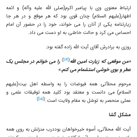
ارتباط معنوى وى با پیامبر اکرم(صلى الله علیه وآله) و ائمه
اطهار(علیهم السلام) چنان قوى بود که هر موقع و در هر جا
زیارتنامه یکى از آنان را مى خواند، خود را در حضور آن امام
احساس مى کرد و حالت خاصّى به او دست مى داد.
روزى به برادرش آقاى آیت الله زاده گفته بود:
)
[14]
(
«
من موقعى که زیارت امین الله
را مى خوانم در مجلس یک
عطر و بوى خوشى استشمام مى کنم
.»
مرحوم محلاّتى همه فیوضات را به واسطه اهل بیت(علیهم
السلام) مى دانست و معتقد بود کلید همه توفیقات علمى و
)
[15]
(
عملى منحصر به توسّل به مقام ولایت است.
مشکل گشا
آیت الله محلاّتى، اُسوه خیرخواهان بوددرب منزلش به روى همه