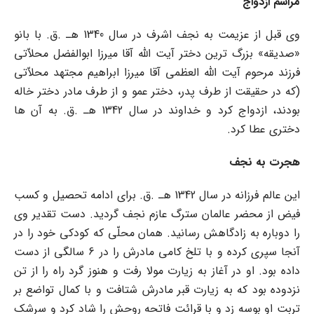
مراسم ازدواج
وى قبل از عزیمت به نجف اشرف در سال 1340 هـ .ق. با بانو
«صدیقه» بزرگ ترین دختر آیت الله آقا میرزا ابوالفضل محلاّتى
فرزند مرحوم آیت الله العظمى آقا میرزا ابراهیم مجتهد محلاّتى
(که در حقیقت از طرف پدر، دختر عمو و از طرف مادر دختر خاله
بودند، ازدواج کرد و خداوند در سال 1342 هـ .ق. به آن ها
دخترى عطا کرد.
هجرت به نجف
این عالم فرزانه در سال 1342 هـ .ق. براى ادامه تحصیل و کسب
فیض از محضر عالمان سترگ عازم نجف گردید. دست تقدیر وى
را دوباره به زادگاهش رسانید. همان محلّى که کودکى خود را در
آنجا سپرى کرده و با تلخ کامى مادرش را در 6 سالگى از دست
داده بود. او در آغاز به زیارت مولا رفت و هنوز گرد راه را از تن
نزدوده بود که به زیارت قبر مادرش شتافت و با کمال تواضع بر
تربت او بوسه زد و با قرائت فاتحه روحش را شاد کرد و سرشک