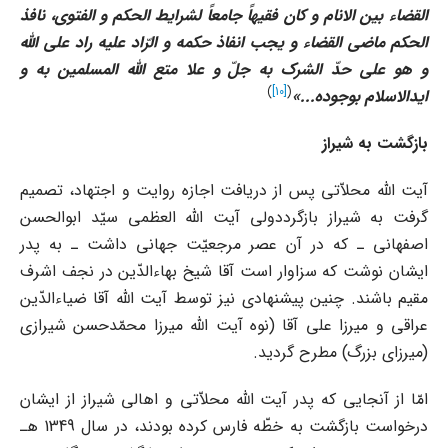
القضاء بین الانام و کان فقیهاً جامعاً لشرایط الحکم و الفتوى، نافذ
الحکم ماضى القضاء و یجب انفاذ حکمه و الرّاد علیه راد على الله
و هو على حدّ الشرک به جلّ و علا متع الله المسلمین به و
)
[10]
(
ایدالاسلام بوجوده
...»
بازگشت به شیراز
آیت الله محلاّتى پس از دریافت اجازه روایت و اجتهاد، تصمیم
گرفت به شیراز بازگرددولى آیت الله العظمى سیّد ابوالحسن
اصفهانى ـ که در آن عصر مرجعیّت جهانى داشت ـ به پدر
ایشان نوشت که سزاوار است آقا شیخ بهاءالدّین در نجف اشرف
مقیم باشند. چنین پیشنهادى نیز توسط آیت الله آقا ضیاءالدّین
عراقى و میرزا على آقا (نوه آیت الله میرزا محمّدحسن شیرازى
(میرزاى بزرگ) مطرح گردید.
امّا از آنجایى که پدر آیت الله محلاّتى و اهالى شیراز از ایشان
درخواست بازگشت به خطّه فارس کرده بودند، در سال 1349 هـ