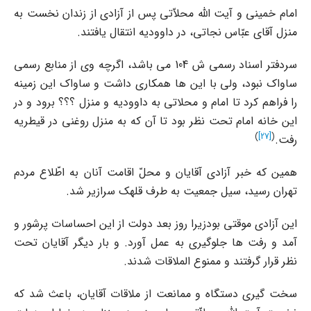
امام خمینى و آیت الله محلاّتى پس از آزادى از زندان نخست به
منزل آقاى عبّاس نجاتى، در داوودیه انتقال یافتند.
سردفتر اسناد رسمى ش 104 مى باشد، اگرچه وى از منابع رسمى
ساواک نبود، ولى با این ها همکارى داشت و ساواک این زمینه
را فراهم کرد تا امام و محلاتى به داوودیه و منزل ؟؟؟ برود و در
این خانه امام تحت نظر بود تا آن که به منزل روغنى در قیطریه
)
[27]
(
رفت.
همین که خبر آزادى آقایان و محلّ اقامت آنان به اطّلاع مردم
تهران رسید، سیل جمعیت به طرف قلهک سرازیر شد.
این آزادى موقتى بودزیرا روز بعد دولت از این احساسات پرشور و
آمد و رفت ها جلوگیرى به عمل آورد. و بار دیگر آقایان تحت
نظر قرار گرفتند و ممنوع الملاقات شدند.
سخت گیرى دستگاه و ممانعت از ملاقات آقایان، باعث شد که