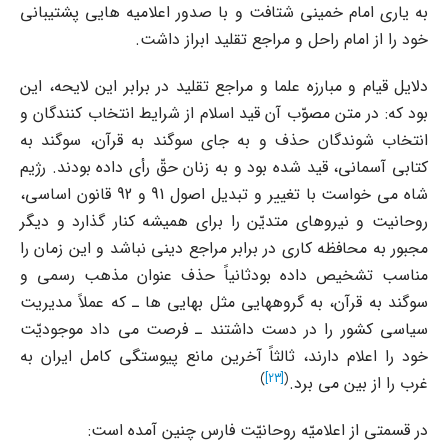
به یارى امام خمینى شتافت و با صدور اعلامیه هایى پشتیبانى
خود را از امام راحل و مراجع تقلید ابراز داشت.
دلایل قیام و مبارزه علما و مراجع تقلید در برابر این لایحه، این
بود که: در متن مصوّب آن قید اسلام از شرایط انتخاب کنندگان و
انتخاب شوندگان حذف و به جاى سوگند به قرآن، سوگند به
کتابى آسمانى، قید شده بود و به زنان حقّ رأى داده بودند. رژیم
شاه مى خواست با تغییر و تبدیل اصول 91 و 92 قانون اساسى،
روحانیت و نیروهاى متدیّن را براى همیشه کنار گذارد و دیگر
مجبور به محافظه کارى در برابر مراجع دینى نباشد و این زمان را
مناسب تشخیص داده بودثانیاً حذف عنوان مذهب رسمى و
سوگند به قرآن، به گروههایى مثل بهایى ها ـ که عملاً مدیریت
سیاسى کشور را در دست داشتند ـ فرصت مى داد موجودیّت
خود را اعلام دارند، ثالثاً آخرین مانع پیوستگى کامل ایران به
)
[23]
(
غرب را از بین مى برد.
در قسمتى از اعلامیّه روحانیّت فارس چنین آمده است: