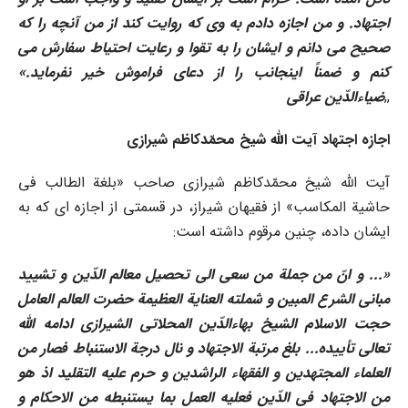
اجتهاد. و من اجازه دادم به وى که روایت کند از من آنچه را که
صحیح مى دانم و ایشان را به تقوا و رعایت احتیاط سفارش مى
کنم و ضمناً اینجانب را از دعاى فراموش خیر نفرماید
.»
,,
ضیاءالدّین عراقى
اجازه اجتهاد آیت الله شیخ محمّدکاظم شیرازى
آیت الله شیخ محمّدکاظم شیرازى صاحب «بلغة الطالب فى
حاشیة المکاسب» از فقیهان شیراز، در قسمتى از اجازه اى که به
ایشان داده، چنین مرقوم داشته است:
«...
و انّ من جملة من سعى الى تحصیل معالم الدّین و تشیید
مبانى الشرع المبین و شملته العنایة العظیمة حضرت العالم العامل
حجت الاسلام الشیخ بهاءالدّین المحلاتى الشیرازى ادامه الله
تعالى تأییده... بلغ مرتبة الاجتهاد و نال درجة الاستنباط فصار من
العلماء المجتهدین و الفقهاء الراشدین و حرم علیه التقلید اذ هو
من الاجتهاد فى الدّین فعلیه العمل بما یستنبطه من الاحکام و