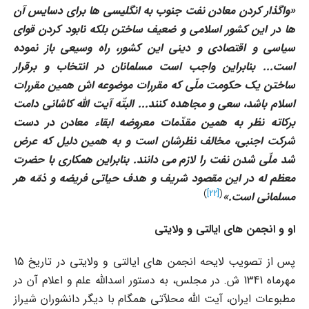
«
واگذار کردن معادن نفت جنوب به انگلیسى ها براى دسایس آن
ها در این کشور اسلامى و ضعیف ساختن بلکه نابود کردن قواى
سیاسى و اقتصادى و دینى این کشور، راه وسیعى باز نموده
است... بنابراین واجب است مسلمانان در انتخاب و برقرار
ساختن یک حکومت ملّى که مقررات موضوعه اش همین مقررات
اسلام باشد، سعى و مجاهده کنند... البتّه آیت الله کاشانى دامت
برکاته نظر به همین مقدّمات معروضه ابقاء معادن در دست
شرکت اجنبى، مخالف نظرشان است و به همین دلیل که عرض
شد ملّى شدن نفت را لازم مى دانند. بنابراین همکارى با حضرت
معظم له در این مقصود شریف و هدف حیاتى فریضه و ذمّه هر
)
[22]
(
مسلمانى است
.»
او و انجمن هاى ایالتى و ولایتى
پس از تصویب لایحه انجمن هاى ایالتى و ولایتى در تاریخ 15
مهرماه 1341 ش. در مجلس، به دستور اسدالله علم و اعلام آن در
مطبوعات ایران، آیت الله محلاّتى همگام با دیگر دانشوران شیراز