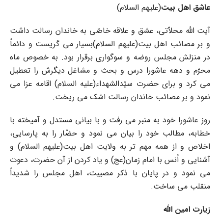
عاشق اهل بیت
(علیهم السلام)
آیت الله محلاّتى، عشق و علاقه خاصّى به خاندان رسالت داشت
و بر مصائب اهل بیت(علیهم السلام)بسیار مى گریست و دائماً
در منزلش مجلس روضه و سوگوارى برقرار بود. به خصوص ماه
محرّم و دهه عاشورا درس و بحث و مشاغل دیگرش را تعطیل
مى کرد و براى حضرت سیّدالشهداء(علیه السلام) اقامه عزا مى
نمود و بر مصائب خاندان رسالت اشک مى ریخت.
روز عاشورا خود به منبر مى رفت و با بیانى مستدل و آمیخته با
خطابه، مطالب خود را بیان مى نمود و حضّار را به پارسایى،
اخلاص و از همه مهم تر به ولایت اهل بیت(علیهم السلام) و
آشنایى و اُنس با امام زمان(عج) و یاد کردن از آن حضرت، دعوت
مى نمود و در پایان با ذکر مصیبت، اهل مجلس را شدیداً
منقلب مى ساخت.
زیارت امین الله