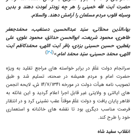
حضرت آیت الله خمینى را هر چه زودتر عُودت دهند و بدین
وسیله قلوب مردم مسلمان را آرامش دهند
.
والسلام
.
بهاءالدّین محلاّتى، سیّد عبدالحسین دستغیب، محمّدجعفر
طاهرى، محمود شریعت، ابوالحسن حدائق، محمود علوى، على
یقطین، حسین حسینى یزدى، باقر آیت اللهى، محمّدکاظم آیت
)
[30]
(
اللهى، محمّد حسینى، سیّد محمّد امام
.»
سرانجام دولت عَلَمْ در برابر خواسته هاى مراجع تقلید به ویژه
حضرت امام و مردم همیشه در صحنه، تسلیم شد و طبق
تصویب نامه هیأت دولت در مورخه 14/7/1341 ش، لایحه انجمن
هاى ایالتى و ولایتى غیر قابل اجرا اعلام گردید و این غائله به
ظاهر پایان یافت و دولت عَلَمْ موقتاً عقب نشینى کرد و در انتظار
فرصت مناسب دیگرى بود تا نقشه هاى خائنانه و استعمارى
خود را طرح کند.
انقلاب سفید شاه