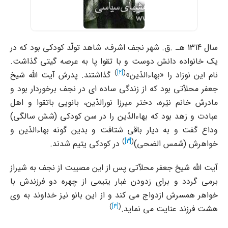
سال 1314 هـ .ق. شهر نجف اشرف، شاهد تولّد کودکى بود که در
یک خانواده دانش دوست و با تقوا پا به عرصه گیتى گذاشت.
)
[2]
(
نام این نوزاد را «بهاءالدّین»
گذاشتند. پدرش آیت الله شیخ
جعفر محلاّتى بود که از زندگى ساده اى در نجف برخوردار بود و
مادرش خانم نیّره، دختر میرزا نورالدّین، بانویى باتقوا و اهل
عبادت و زهد بود که بهاءالدّین را در سن کودکى (شش سالگى)
وداع گفت و به دیار باقى شتافت و بدین گونه بهاءالدّین و
)
[3]
(
خواهرش (شمس الضحى)
در کودکى یتیم شدند.
آیت الله شیخ جعفر محلاّتى پس از این مصیبت از نجف به شیراز
برمى گردد و براى زدودن غبار یتیمى از چهره دو فرزندش با
خواهر همسرش ازدواج مى کند و از این بانو نیز خداوند به وى
)
[4]
(
هشت فرزند عنایت مى نماید.