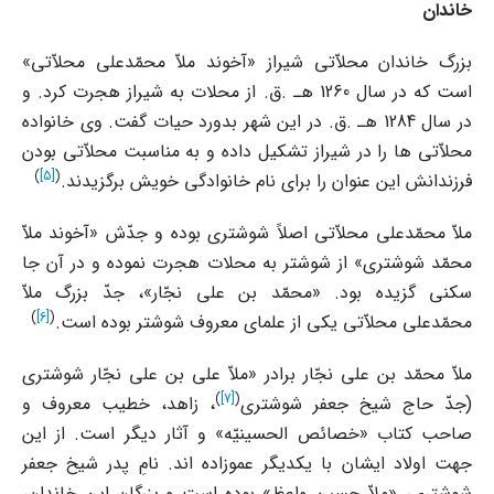
خاندان
بزرگ خاندان محلاّتى شیراز «آخوند ملاّ محمّدعلى محلاّتى»
است که در سال 1260 هـ .ق. از محلات به شیراز هجرت کرد. و
در سال 1284 هـ .ق. در این شهر بدورد حیات گفت. وى خانواده
محلاّتى ها را در شیراز تشکیل داده و به مناسبت محلاّتى بودن
)
[5]
(
فرزندانش این عنوان را براى نام خانوادگى خویش برگزیدند.
ملاّ محمّدعلى محلاّتى اصلاً شوشترى بوده و جدّش «آخوند ملاّ
محمّد شوشترى» از شوشتر به محلات هجرت نموده و در آن جا
سکنى گزیده بود. «محمّد بن على نجّار»، جدّ بزرگ ملاّ
)
[6]
(
محمّدعلى محلاّتى یکى از علماى معروف شوشتر بوده است.
ملاّ محمّد بن على نجّار برادر «ملاّ على بن على نجّار شوشترى
)
[7]
(
(جدّ حاج شیخ جعفر شوشترى
، زاهد، خطیب معروف و
صاحب کتاب «خصائص الحسینیّه» و آثار دیگر است. از این
جهت اولاد ایشان با یکدیگر عموزاده اند. نامِ پدر شیخ جعفر
شوشترى، «ملاّ حسین واعظ» بوده است و بزرگان این خاندان،