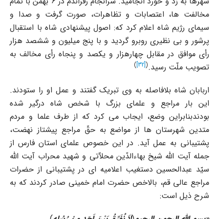
شهرها به زد و خورد انجامید. سرانجام رفراندم در 6 بهمن با تمام
مخالفت ها، اعتصابات و تظاهرات، صورت گرفت و صدا و
سیماى رژیم شاه اعلام کرد که: اصول پیشنهادى شاه با استقبال
پرشور و بى نظیرى روبرو گردید و با پنج میلیون و ششصد هزار
رأى موافق در مقابل چهارهزار و یکصد و پنجاه رأى مخالف به
)
[32]
(
تصویب ملّت رسید.
اربابان شاه بلافاصله به وى تبریک گفتند و عمل او را ستودند.
این بار مراجع و علماى بزرگ با شخص شاه درگیر شده
بودندبنابراین وضع، ایجاب مى کرد که از طرف علما و مردم
متدین شهرستان ها از مواضع به حقّ مراجع پیشتاز نهضت،
پشتیبانى به عمل آید. در این خصوص علماى استان فارس از
جمله آیت الله شیخ بهاءالدّین محلاّتى و شهید محراب آیت الله
سیّد عبدالحسین دستغیب اعلامیه اى در پشتیبانى از حضرات
مراجع عالى قم، بالاخص حضرت امام خمینى صادر کردند که به
شرح ذیل است:
«
بسم الله الرحمن الرحیم
(
لاَ نُفَرِّقُ بَیْنَ اَحَد مِنْ رُسُلِهِ
)