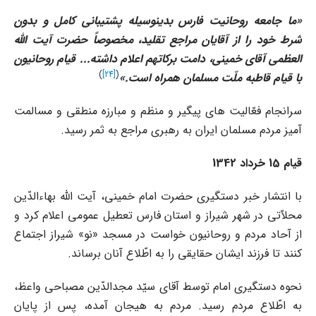
«
ما جامعه روحانیت فارس بدینوسیله پشتیبانى کامل و بدون
شرط خود را از آقایان مراجع تقلید، مخصوصاً حضرت آیت الله
العظمى آقاى خمینى، دامت برکاتهم اعلام داشته... قیام روحانیون
)
[24]
(
با قیام قاطبه ملّت مسلمان همراه است
.»
سرانجام فعّالیت هاى پیگیر و منظم و مبارزه منطقى و مسالمت
آمیز مردم مسلمان ایران به رهبرى مراجع به ثمر رسید.
قیام 15 خرداد 1342
با انتشار خبر دستگیرى حضرت امام خمینى، آیت الله بهاءالدّین
محلاّتى در شهر شیراز و استان فارس تعطیل عمومى اعلام کرد و
از آحاد مردم و روحانیون خواست در مسجد «نو» شیراز اجتماع
کنند تا فرزند ایشان حقایقى را به اطّلاع آنان برساند.
نحوه دستگیرى امام توسط آقاى سیّد مجدالدّین مصباحى واعظ،
به اطّلاع مردم رسید. مردم به هیجان آمده، پس از پایان