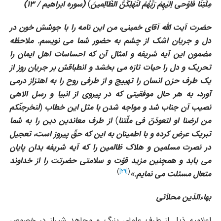
مِلَّتِنَا فَاَوْحى اِلَیْهِمْ رَبُّهُمْ لَنُهْلِکَنَّ الظَّالِمینَ
)
(
سوره ابراهیم / 13
)
حضرت آیت الله آقاى خمینى، من این نامه را با جوشش خون در
دل و جریان اشک از چشم به حضور شما مى نویسم. ملاحظه
مضمون این آیه شریفه و امثال آن که احساسات اهل ایمان را
تحریک و دل را حیات تازه مى بخشد و انطباقش بر جریان روز از
یک طرف حزن انسان را تهییج و از طرفى روح را به اهتزاز درمى
آورد، به هر حال موفقیتى که در پیروى از انبیا و رسل الاهى
نصیب آن جناب شد و مواجه شدن با مثل این خطاب
(
لنخرجنّکم
من ارضنا او لتعودّنّ فى ملّتنا
)
از طرف معاندین دین را به شما
تبریک عرض کرده و با اطمینان به این که حقّ پیروز است، تعجیل
در نصرت مسلمین و هلاک ظالمین را که آیه شریفه بدان پایان
مى یابد و همچنین مزید قوّت و سلامتى حضرتت را از خداوند
)
[29]
(
متعال مسئلت مى نمایم
.»
بهاءالدّین محلاّتى
اعلامیه ذیل از طرف علماى بزرگ و مجاهد شیراز در خصوص