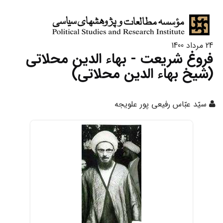
24 مرداد 1400
فروغ شریعت - بهاء الدین محلاتی
(شیخ بهاء الدین محلاتی)
سیّد عبّاس رفیعى پور علویجه