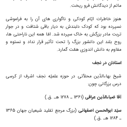
ماتم از دیدگانش فرو ریخت.
هنوز خاطرات ایّام کودکى و ناگوارى هاى آن را به فراموشى
نسپرده بود که کودک دلبندش به دیار باقى شتافت و در جوار
تربت مادر بزرگش به خاک سپرده شد. امّا همه این ناراحتى ها،
روح بلند این دانشور بزرگ را تحت تأثیر قرار نداد و نستوه و
مقاوم به دانش اندوزى همّت گمارد.
استادان در نجف
شیخ بهاءالدّین محلاّتى در حوزه علمیّه نجف اشرف از کرسى
درس بزرگانى چون:
آقا ضیاءالدّین عراقى
(1361 ـ 1278 هـ .ق.)
سیّد ابوالحسن اصفهانى
(بزرگ مرجع تقلید شیعیان جهان 1365
ـ 1284 هـ .ق.)