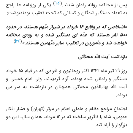
)
[25]
(
پس از محاکمه روانه زندان شدند.
یکى از روزنامه ها راجع
به تعداد دستگیر شدگان و کسانى که تحت تعقیب بودندنوشت:
«
اشخاصى که در وقایع 16 خرداد در شیراز متّهم هستند، در حدود
500 نفر هستند که عدّه اى دستگیر شده و به زودى محاکمه
)
[26]
(
خواهند شد و مأمورین در تعقیب سایر متّهمین هستند
.»
بازداشت آیت الله محلاّتى
روز 29 تیر ماه 1342 اکثر روحانیون و افرادى که در قیام 15 خرداد
دستگیر و زندانى شده بودند، آزاد گردیدند، ولى امام خمینى و
آیت الله بهاءالدّین محلاّتى همچنان در بازداشت به سر مى
بردند.
اجتماع مراجع عظام و علماى اعلام در مرکز (تهران) و فشار افکار
عمومى، شاه را ناگزیر ساخت که در 12 مرداد، همان سال، این دو
بزرگوار را آزاد کند.