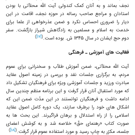
نجف بماند و به آنان کمک کندولى آیت الله محلاّتى با بودن
استادان و مراجع صاحب رساله در حوزه نجف، اقامت در این
دیار را ضرورى احساس نکرد و ضمن عذرخواهى از علما براى
خدمت به اسلام و مسلمین به زادگاهش شیراز بازگشت. سفر
)
[17]
(
دوم حج ایشان در سال 1345 ش. بوده است.
فعّالیت هاى آموزشى ـ فرهنگى
آیت الله محلاّتى، ضمن آموزش طلاّب و سخنرانى براى عموم
مردم، به برگزارى جلسات نقد و بررسى در زمینه اصول عقاید
مبادرت ورزید و جلسات آموزشى ویژه براى فرهنگیان تشکیل داد
که مورد استقبال آنان قرار گرفت و این برنامه منظم چندین سال
ادامه داشت و فرهنگیان توانستند در این مدّت ضمن این که
اشکال هاى خود را برطرف سازند، یک دوره کامل اصول عقاید
اسلامى را از راه استدلال و برهان فراگیرند. این بحث ها به
صورت کتاب «رهنماى حقّ» خلاصه شد و به کوشش اعضاى
)
[18]
(
جلسه، مکرّر به چاپ رسید و مورد استفاده عموم قرار گرفت.