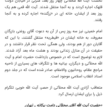
نخست آیت الله محلاّتى چهار روز بعد، منزلى در خیابان دولت
قلهک اجاره کردند و به آنجا منتقل شدند. آیت الله قمى هم یک
روز بعد از ایشان، خانه اى در «زرگنده» اجاره کرده و به آنجا
رفتند.
امام خمینى نیز سه روز پس از آن به دعوت آقاى روغنى بازرگان
معروف، به خانه ایشان در «قیطریه» منتقل گشتند، با این که
آقایان دور از هم بودند، ولى همگى تحت نظر قرار داشتند و در
حقیقت در آن منازل زندانى بودند و هشت ماه بعد آزاد شدند.
لازم به توضیح است که در خصوص بازداشت حضرت امام و آیت
الله محلاّتى و دیگران، بیانیه ها و تلگراف هاى بسیارى از ناحیه
مراجع عظام، روحانیون والامقام، صادر شده است که در جلد دوم
اسناد انقلاب اسلامى موجود است.
متعاقب آزادى آیت الله محلاّتى از حصر، آیت الله خویى تلگرام
ذیل را براى ایشان ارسال کرد:
«
حضرت آیت الله آقاى محلاّتى دامت برکاته ـ تهران