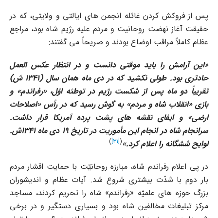
پس از فروکش کردن غائله انجمن هاى ایالتى و ولایتى، که در
حقیقت آغاز نهضت روحانیت و مردم علیه رژیم شاه بود، مراجع
عظام کاملاً مراقب اوضاع بودند و صریحاً مى گفتند:
«
این آرامش را باید موقتى دانست و در انتظار عکس العمل
حادترى بود. طولى نکشید که در دى ماه همان سال (1341 ش)
تقریباً دو ماه پس از شکست رژیم در توطئه اوّل، «رفراندم» و
بازى «انقلاب شاه و مردم» به گوش رسید که در رأس «اصلاحات
ارضى» و ایفاى نقشه هاى پشت پرده آمریکا قرار داشت
.
سرانجام شاه در انجام این مأموریت در تاریخ 19 دى ماه 1341ش.
)
[31]
(
لوایح ششگانه را اعلام کرد
.»
در پى اعلام رفراندم شاه، مبارزه روحانیّت با حمایت اقشار مردم
بار دوم با شدّت بیشترى شروع شد. آیات عظام و اندیشوران
بزرگ حوزه هاى علمیّه «رفراندم» شاه را تحریم کردند، مساجد
مرکز تبلیغات مخالفین شاه بود و بسیارى دستگیر و در برخى