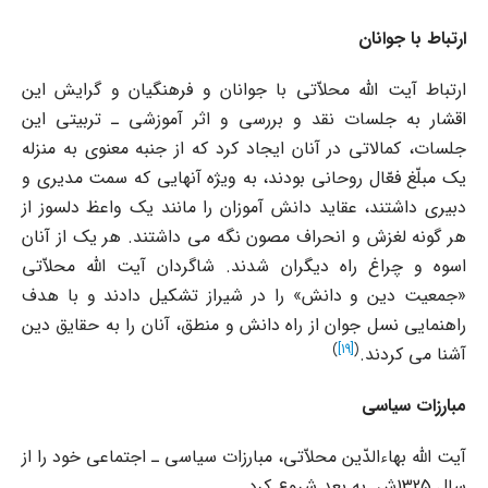
ارتباط با جوانان
ارتباط آیت الله محلاّتى با جوانان و فرهنگیان و گرایش این
اقشار به جلسات نقد و بررسى و اثر آموزشى ـ تربیتى این
جلسات، کمالاتى در آنان ایجاد کرد که از جنبه معنوى به منزله
یک مبلّغ فعّال روحانى بودند، به ویژه آنهایى که سمت مدیرى و
دبیرى داشتند، عقاید دانش آموزان را مانند یک واعظ دلسوز از
هر گونه لغزش و انحراف مصون نگه مى داشتند. هر یک از آنان
اسوه و چراغ راه دیگران شدند. شاگردان آیت الله محلاّتى
«جمعیت دین و دانش» را در شیراز تشکیل دادند و با هدف
راهنمایى نسل جوان از راه دانش و منطق، آنان را به حقایق دین
)
[19]
(
آشنا مى کردند.
مبارزات سیاسى
آیت الله بهاءالدّین محلاّتى، مبارزات سیاسى ـ اجتماعى خود را از
سال 1325ش. به بعد شروع کرد.