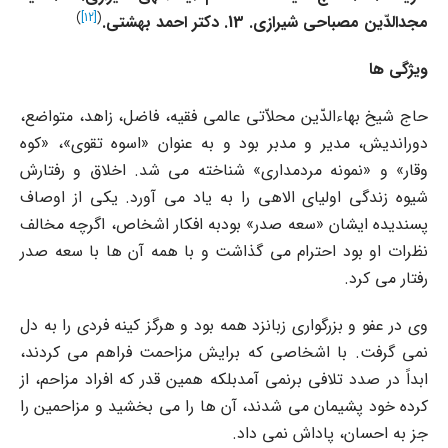
)
[12]
(
مجدالدّین مصباحى شیرازى. 13. دکتر احمد بهشتى
.
ویژگى ها
حاج شیخ بهاءالدّین محلاّتى عالمى فقیه، فاضل، زاهد، متواضع،
دوراندیش، مدیر و مدبر بود و به عنوان «اسوه تقوى»، «کوه
وقار» و «نمونه مردمدارى» شناخته مى شد. اخلاق و رفتارش
شیوه زندگى اولیاى الاهى را به یاد مى آورد. یکى از اوصاف
پسندیده ایشان «سعه صدر» بودبه افکار اشخاص، اگرچه مخالف
نظرات او بود احترام مى گذاشت و با همه آن ها با سعه صدر
رفتار مى کرد.
وى در عفو و بزرگوارى زبانزد همه بود و هرگز کینه فردى را به دل
نمى گرفت. با اشخاصى که برایش مزاحمت فراهم مى کردند،
ابداً در صدد تلافى برنمى آمدبلکه همین قدر که افراد مزاحم، از
کرده خود پشیمان مى شدند، آن ها را مى بخشید و مزاحمین را
جز به احسان، پاداش نمى داد.