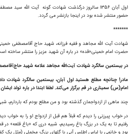
اول آبان 1356 سالروز درگذشت شهادت گونه آیت الله س
حضور منتشر شده بود در اینجا بازنشر می گردد.
*******
شهادت آیت ‌اللّه‌ مجاهد و فقیه فرزانه، شهید حاج ‌آقامصطفی خمین
حضرت امام خمینی«قده» در باره آن شهید عزیز را منتشر ساخته است.
در بیستمین سالگرد شهادت آیت‌اللّه‌ مجاهد علامه شهید حاج‌آ
مادر! چنانچه مطلع هستید اول آبان، بیستمین سالگرد شهادت دادا
امام(س) سمیناری در قم برگزار می‌کند. لطفا ابتدا در باره تولد ایشان
چند ماهی از ازدواجمان گذشته بود و من مطلع بودم که باردارم، شب
در خواب پیرزنی را دیدم که قبلاً هم قبل از ازدواج او را به خواب 
رفتیم تا به یک در بزرگ باغ رسیدیم، شبیه دری که «باغ قلعه» در 
بود و خانمی با لباس اطلس آبی با گلهای بزرگ مخملی (مثل یک کف