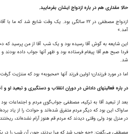
حالا مقداری هم در باره ازدواج ایشان بفرمایید.
ازدواج مصطفی در 22 سالگی بود. یک وقت شایع شد
آمد.»
این شایعه به گوش آقا رسیده بود و یک شب آقا از من پرسید که دخ
فردا صبح هم آقا پیغام فرستاده بود و ظهر آنها جواب داده بودند و ب
شد.
اما در مورد فرزندان؛ اولین فرزند آنها «محبوبه» بود که مننژیت
در باره فعالیتهای داداش در دوران انقلاب و دستگیری و تبعید او و آ
بعد از تبعید آقا به ترکیه، مصطفی جواب‌گوی مردم و اجتماعات بود و 
ساواک این بود که دیگر مردم متفرق شده‌اند و حوادث را از یاد برد
در منزل بود ولی وقتی دیدند که مردم قم هنوز آرام نشده‌اند، ریختند و
مصطفی می‌گفت: «چه خوب شد که مرا بردند، چون آن شب را در یک