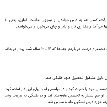
فت، کسی هم به درس خواندن او توجهی نداشت. اوایل، یعنی تا
ا می‌آمد و مقداری نان و پنیر و چای می‌خورد و می‌خوابید.
نه، او کوچکتر که بود زودتر می‌خوابید و چیزی می‌خورد (هر چه حاضر بود). گاهی آبگوشت، یا تاس‌کباب بود و گاهی هم من برایش کته و تخم‌مرغ درست می‌کردم. بعدها که 12 ـ 10 ساله شد، بیدار می‌ماند
همین دلیل مشغول تحصیل علوم طلبگی شد.
وستان خود را دعوت کرد و در مراسمی او را برای این کار آماده کرد.
یب، او هم بسیار به تحصیل علاقه‌مند شد و در طلبگی به سرعت رشد
ید، حوزه درس تشکیل داد و مدرس شد.