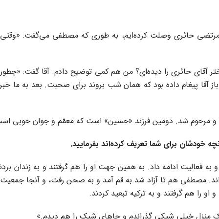
 که ما با آقامرتضی حائری وصلت کرده‌ایم، به طوری که مصطفی می‌گفت: «و
تر آقای حائری را دیده‌ای؟ من هم کمی توضیح دادم. آقا گفت: «چطور
از آقا پیغام داده بود که همان شب بروند برای صحبت. بعد به ما خبر دا
 گرفت و مرحوم شد. دومین فرزند «حسین» است که معمّم و جوان خوبی ا
نچه خودشان برای شما تعریف کرده‌اند بفرمایید.
به فعالیت ادامه داد. به همین جهت او را هم گرفتند و به زندان بردند. 
ه‌اند. مصطفی هم تا آزاد شد به قم آمد و به صحن رفت، و آنجا جمعیت ج
 او را هم گرفتند و به ترکیه تبعید کردند.
 منزل خیلی شیکی گذراندم و جاهای شیک را هم دیدم.»