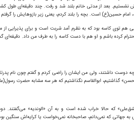
 نشستیم. بعد از مدتی خانم بلند شد و رفت. چند دقیقه‌ای طول کشید، 
، امام حسین(ع) است. بچه را بلند کردم، یعنی زیر بازوهایش را گرفتم
ی هم توی کاسه بود که به نظرم آمد شربت است و برای پذیرایی از ما 
حترام کرده باشم و او هم با دست کاسه را به طرف من داد. دقیقه‌ای گ
 دوست داشتند، ولی من ایشان را راضی کردم و گفتم چون نام پدر
حسن» گذاشتیم، ابوالقاسم نگذاشتیم که هر سه مشابه حضرت رسول(علیه
زدیک «عشق‌علی» که حالا خراب شده است و به آن «الوندیه» می‌گفتند. د
 به جهاتی که نمی‌دانم، صاحبخانه نمی‌خواست یا کرایه‌اش سنگین بود،