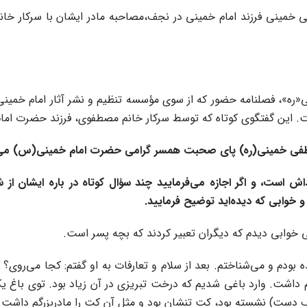
ید مصطفی خمینی فرزند امام خمینی در نجف،مصاحبه مادر ایشان با سرکار
ی«ره»، فصلنامه حضور که از سوی مؤسسه تنظیم و نشر آثار امام خمینی
 این گفتگوی کوتاه که توسط سرکار خانم مصطفوی، فرزند حضرت امام«قده
قامصطفی خمینی(ره) پای صحبت همسر گرامی حضرت امام خمینی(س) می‌
ش است، و اگر اجازه می‌فرمایید چند سؤال کوتاه در باره ایشان از
 و خوابی که دیده‌اید توضیح فرمایید.
ی خوابی دیدم که دیگران تعبیر کردند که بچه پسر است.
دیده بودم و می‌شناختم. بعد از سلام و تعارفات به او گفتم: کجا می‌
قم داشت. وارد باغی شدیم که درخت تبریزی در آن زیاد بود. توی باغ 
 دست) نشسته بود، کت تنشان بود و مثل آن کت را مادربزرگم داشت.