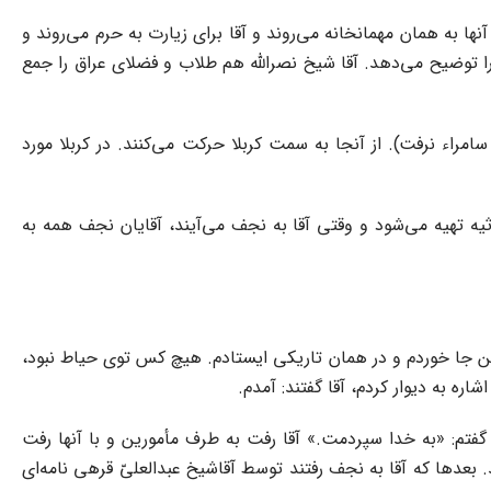
نها به همان مهمانخانه می‌روند و آقا برای زیارت به حرم می‌روند و
را توضیح می‌دهد. آقا شیخ نصراللّه‌ هم طلاب و فضلای عراق را جمع
امراء نرفت). از آنجا به سمت کربلا حرکت می‌کنند. در کربلا مورد
ثیه تهیه می‌شود و وقتی آقا به نجف می‌آیند، آقایان نجف همه به
 من جا خوردم و در همان تاریکی ایستادم. هیچ کس توی حیاط نبود،
ره به دیوار کردم، آقا گفتند: آمدم.
فتم: «به خدا سپردمت.» آقا رفت به طرف مأمورین و با آنها رفت
 برگرداندند. بعدها که آقا به نجف رفتند توسط آقاشیخ عبدالعلیّ قرهی نامه‌ای