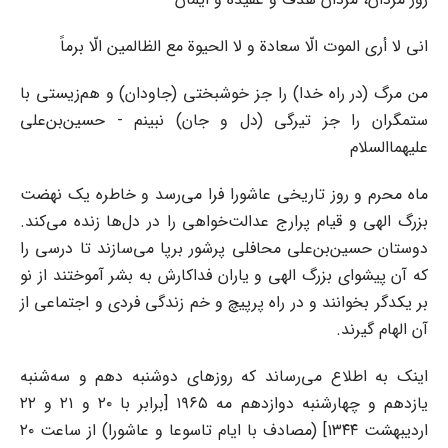
انی لا أری الموت الّا سعادة و لا الحیوة مع الظالمین الّا برماً
من مرگ (در راه خدا) را جز خوشبختی (جاودان) و هم‌زیستی با
ستمگران را جز تیرگی (دل و جان) نبینم - حسین‌بن‌علی
علیهماالسلام
ماه محرم و روز تاریخی عاشورا فرا می‌رسد و خاطره یک نهضت
بزرگ الهی و قیام پرارج عدالت‌خواهی را در دل‌ها زنده می‌کند.
دوستان حسین‌بن‌علی محافلی پرشور برپا می‌سازند تا درسی را
که آن پیشوای بزرگ الهی و یاران فداکارش به بشر آموختند از نو
بر یکدگر بخوانند و در راه پرپیچ و خم زندگی فردی و اجتماعی از
آن الهام گیرند.
اینک به اطلاع می‌رساند که روزهای دوشنبه دهم و سه‌شنبه
یازدهم و چهارشنبه دوازدهم مه ۱۹۶۵ [برابر با ۲۰ و ۲۱ و ۲۲
اردیبهشت ۱۳۴۴] (مصادف با ایام تاسوعا و عاشورا) از ساعت ۲۰