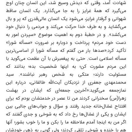
شهادت آمد، وقتی که دیدش وسیع شد، این انسان چنان اوج
می‌گیرد که همۀ غرایز را به جا می‌گذارد. یک انسان ساقط
شهوانی و گرفتارِ غرایز، می‌شود یک انسان عالی‌قدری که پر و بال
می‌گشاید و به طرف خدا حرکت می‌کند و مردمی را دنبال خود
می‌کشد». و در خطبۀ دوم به اهمیت موضوع «سپردن امور به
دست خود مردم» پرداخت و دوباره بر ضرورت «مسأله شورا»
تأکید کرد:«صدها بار من گفتم که مسأله شورا از اساسی‌ترین
مسأله اسلامی است. حتی به پیغمبرش با آن عظمت می‌گوید با
این مردم مشورت کن؛ به اینها شخصیت بده؛ بدانند که
مسئولیت دارند؛ متکی به شخص رهبر نباشند». سید
محمدمهدی جعفری از نزدیکان آیت‌الله طالقانی، درباره این
نمازجمعه می‌گوید:«آخرین جمعه‌ای که ایشان در بهشت
زهرا(س) سخنرانی کردند من تا عصر در خدمتشان بودم که برای
افتتاح غسّال‌خانه جدید رفتند و سؤال و جواب‌های جالبی بین
ایشان و یکی از غسّال‌ها رخ داد که به شوخی و جدی گفتند که
اگر من به اینجا آمدم ملاحظه ما را بکن و ما را خوب بشور؛ آنها
هم با خنده و شوخی تلقی کردند؛ ولی گویی به ذهن خودشان