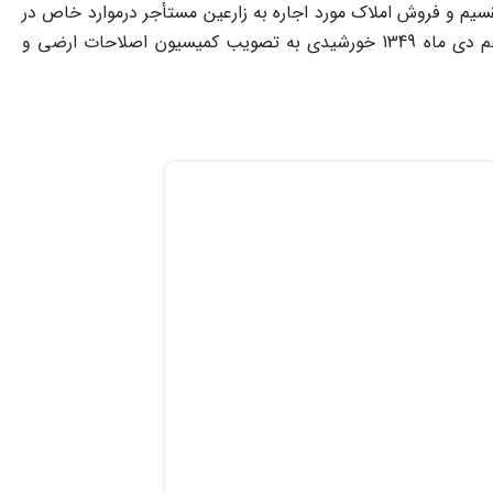
یم و فروش املاک مورد اجاره به ‌زارعین مستأجر درموارد خاص در
جلسه روز یکشنبه 1349.9.29 به تصویب کمیسیون اصلاحات ارضی و تعاون روستایی مجلس شورای ملی و در‌جلسه روز دوشنبه چهاردهم دی ماه 1349 خورشیدی به تصویب کمیسیون اصلاحات ارضی و