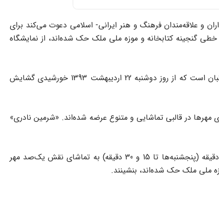
ن و علاقه‌مندان فرهنگ و هنر ایرانی- اسلامی دعوت می‌کند برای
طی گنجینه کتابخانه و موزه ملی ملک حک شده‌اند، از نمایشگاه
نمایشگاه «نقش نام» دربرگیرنده نقش 100 مهر تاریخی برگرفته از نسخه‌های خطی مربوط به رجال، سلاطین، مشاهیر، بانوان، ادیبان، کاتبان است که از روز دوشنبه 22 اردیبهشت 1393 خورشیدی گشایش
 مهرها در قالبی تماشایی و متنوع عرضه شده‌اند. «شرمین نادری»
دوستداران بازدید از نمایشگاه «نقش نام» می‌توانند هر روز هفته به جز جمعه‌ها و تعطیلات رسمی، از ساعت 8 و 30 دقیقه تا 16 و 30 دقیقه (پنجشنبه‌ها تا 15 و 30 دقیقه) به تماشای نقش یک‌صد مهر
ه ملی ملک حک شده‌اند، بنشینند.