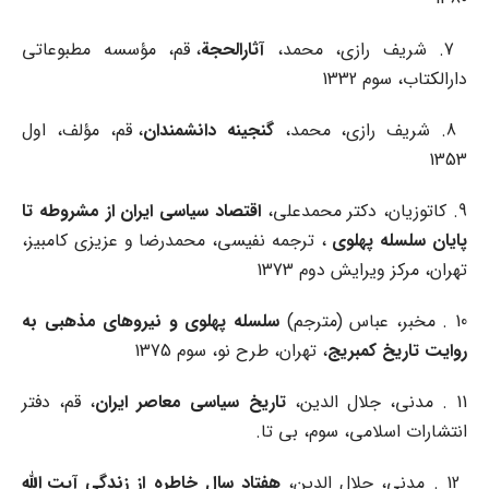
7. شریف رازی، محمد،
آثارا
لحجة
، قم، مؤسسه مطبوعاتی
دارالکتاب، سوم 1332
8. شریف رازی، محمد،
گنجینه
دانشمندان
، قم، مؤلف، اول
1353
9. کاتوزیان، دکتر محمدعلی،
اقتصاد
سیاسی
ایران
از
مشروطه
تا
پایان
سلسله
پهلوی
، ترجمه نفیسی، محمدرضا و عزیزی کامبیز،
تهران، مرکز ویرایش دوم 1373
10 . مخبر، عباس (مترجم)
سلسله
پهلوی
و
نیروهای
مذهبی
به
روایت
تاریخ
کمبریج
، تهران، طرح نو، سوم 1375
11 . مدنی، جلال الدین،
تاریخ
سیاسی
معاصر
ایران
، قم، دفتر
انتشارات اسلامی، سوم، بی تا.
12 . مدنی، جلال الدین،
هفتاد
سال
خاطره
از
زندگی
آیت
الله