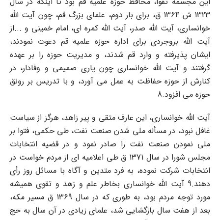
این مجسمه تقوا، محافظ حوزه علمیه قم بود تا اینکه در سال
1323 ش 1364 ق، برای بار دوم، علمای بزرگ قم، چون آیت الله
خوانساری، آیت الله صدر، آیت الله کمره ای، امام خمینی و ...از
آیت الله بروجردی برای اداره حوزه علمیه قم دعوت نمودند،
ایشان پذیرفته و وارد قم شدند، و مدیریت حوزه را بر عهده
گرفتند و آیت الله خوانساری چون یاری صمیمی و وفادار، در
کنارش از حوزه حفاظت به عمل می آورد، و با تدریس بر رونق
حوزه می افزود.8
آیت الله خوانساری، این عارف متقی و پیر زاهد، هرگز از سیاست
غافل نبود، در مسأله ملی شدن صنعت نفت، طی حکمی، فتوا بر
ملی نمودن صنعت نفت را صادر نمود و در قضیه انتخابات
مجلس شورا در سال 1371 ق طی اعلامیه ای از مردم خواست در
انتخابات شرکت نموده، به فرد متدین و آگاه با مسائل روز رأی
دهند.9 آیت الله خوانساری بخاطر علم و زهد و تقوی همیشه
مورد توجه مردم بود، به طوری که در سال 1369 ق مسیر مکه،
بعد از هفت سال بازگشایی شد، علمای زیادی در آن سال به حج