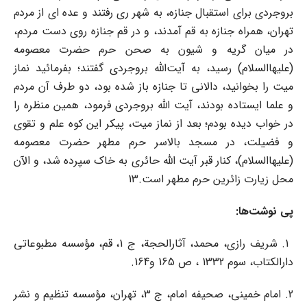
بروجردی برای استقبال جنازه، به شهر ری رفتند و عده ای از مردم
تهران، همراه جنازه به قم آمدند، و در قم جنازه روی دست مردم،
در میان گریه و شیون به صحن حرم حضرت معصومه
(علیهاالسلام) رسید، به آیت‌الله بروجردی گفتند؛ بفرمائید نماز
میت را بخوانید، دالانی تا جنازه باز شده بود، دو طرف آن مردم
و علما ایستاده بودند، آیت الله بروجردی فرمود، همین منظره را
در خواب دیده بودم؛ بعد از نماز میت، پیکر این کوه علم و تقوی
و فضیلت، در مسجد بالاسر حرم مطهر حضرت معصومه
(علیهاالسلام)، کنار قبر آیت الله حائری به خاک سپرده شد، و الآن
محل زیارت زائرین حرم مطهر است.13
پی
نوشت‌ها
:
1. شریف رازی، محمد، آثارالحجة، ج 1، قم، مؤسسه مطبوعاتی
دارالکتاب، سوم 1332 ، ص 165 و164.
2. امام خمینی، صحیفه امام، ج 3، تهران، مؤسسه تنظیم و نشر