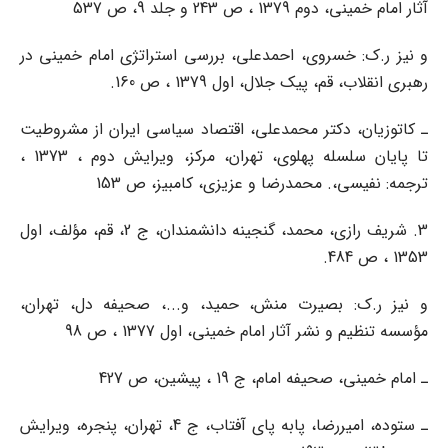
آثار امام خمینی، دوم 1379 ، ص 243 و جلد 9، ص 537
و نیز ر.ک: خسروی، احمدعلی، بررسی استراتژی امام خمینی در
رهبری انقلاب، قم، پیک جلال، اول 1379 ، ص 160.
ـ کاتوزیان، دکتر محمدعلی، اقتصاد سیاسی ایران از مشروطیت
تا پایان سلسله پهلوی، تهران، مرکز، ویرایش دوم ، 1373 ،
ترجمه: نفیسی،. محمدرضا و عزیزی، کامبیز، ص 153
3. شریف رازی، محمد، گنجینه دانشمندان، ج 2، قم، مؤلف، اول
1353 ، ص 484.
و نیز ر.ک: بصیرت منش، حمید، و...، صحیفه دل، تهران،
مؤسسه تنظیم و نشر آثار امام خمینی، اول 1377 ، ص 98
ـ امام خمینی، صحیفه امام، ج 19 ، پیشین، ص 427
ـ ستوده، امیررضا، پابه پای آفتاب، ج 4، تهران، پنجره، ویرایش