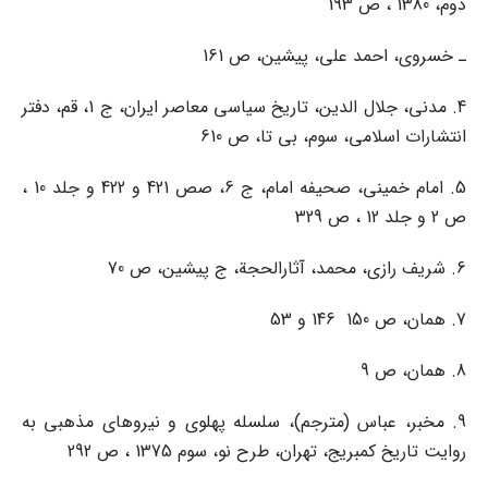
دوم، 1380 ، ص 193
ـ خسروی، احمد علی، پیشین، ص 161
4. مدنی، جلال الدین، تاریخ سیاسی معاصر ایران، ج 1، قم، دفتر
انتشارات اسلامی، سوم، بی تا، ص 610
5. امام خمینی، صحیفه امام، ج 6، صص 421 و 422 و جلد 10 ،
ص 2 و جلد 12 ، ص 329
6. شریف رازی، محمد، آثارالحجة، ج پیشین، ص 70
7. همان، ص 150 146 و 53
8. همان، ص 9
9. مخبر، عباس (مترجم)، سلسله پهلوی و نیروهای مذهبی به
روایت تاریخ کمبریج، تهران، طرح نو، سوم 1375 ، ص 292