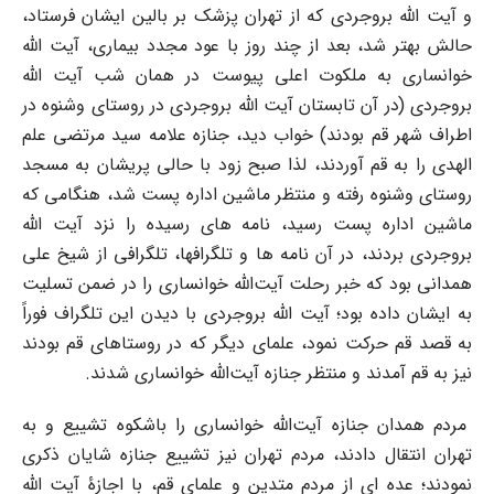
و آیت الله بروجردی که از تهران پزشک بر بالین ایشان فرستاد،
حالش بهتر شد، بعد از چند روز با عود مجدد بیماری، آیت الله
خوانساری به ملکوت اعلی پیوست در همان شب آیت الله
بروجردی (در آن تابستان آیت الله بروجردی در روستای وشنوه در
اطراف شهر قم بودند) خواب دید، جنازه علامه سید مرتضی علم
الهدی را به قم آوردند، لذا صبح زود با حالی پریشان به مسجد
روستای وشنوه رفته و منتظر ماشین اداره پست شد، هنگامی که
ماشین اداره پست رسید، نامه های رسیده را نزد آیت الله
بروجردی بردند، در آن نامه ها و تلگرافها، تلگرافی از شیخ علی
همدانی بود که خبر رحلت آیت‌الله خوانساری را در ضمن تسلیت
به ایشان داده بود؛ آیت الله بروجردی با دیدن این تلگراف فوراً
به قصد قم حرکت نمود، علمای دیگر که در روستاهای قم بودند
نیز به قم آمدند و منتظر جنازه آیت‌الله خوانساری شدند.
مردم همدان جنازه آیت‌الله خوانساری را باشکوه تشییع و به
تهران انتقال دادند، مردم تهران نیز تشییع جنازه شایان ذکری
نمودند؛ عده ای از مردم متدین و علمای قم، با اجازۀ آیت الله