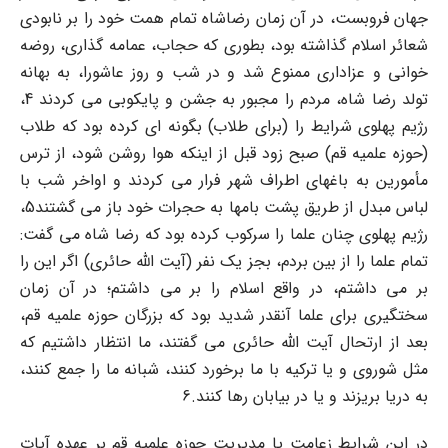
جهان فروبست، در آن زمان رضاشاه تمام همت خود را بر نابودی
شعائر اسلام گذاشته بود، بطوری که حجاب، عمامه گذاری، روضه
خوانی و عزاداری ممنوع شد و در شب و روز عاشورا، به بهانه
تولد رضا شاه، مردم را مجبور به جشن و پایکوبی می کردند 4،
رژیم پهلوی شرایط را (برای طلاب) بگونه ای کرده بود که طلاب
(حوزه علمیه قم) صبح زود قبل از اینکه هوا روشن شود، از ترس
مأمورین به باغهای اطراف شهر فرار می کردند و اواخر شب با
لباس مبدل از طریق پشت بامها به حجرات خود باز می گشتند5،
رژیم پهلوی چنان علما را سرکوب کرده بود که رضا شاه می گفت:
تمام علما را از بین بردم، بجز یک نفر (آیت الله حائری) اگر این را
بر می داشتم، در واقع اسلام را بر می داشتم؛ در آن زمان
سختگیری برای علما آنقدر شدید بود که بزرگان حوزه علمیه قم،
بعد از ارتحال آیت الله حائری می گفتند، ما انتظار داشتیم که
مثل شوروی و یا ترکیه با ما برخورد کنند، شبانه ما را جمع کنند،
به دریا بریزند و یا در بیابان رها کنند.6
در این شرایط زعامت یا مدیریت حوزه علمیه قم بر عهده آیات