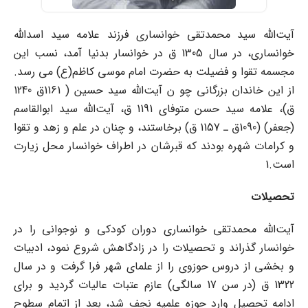
آیت‌الله سید محمدتقی خوانساری فرزند علامه سید اسدالله
خوانساری، در سال 1305 ق در خوانسار بدنیا آمد، نسب این
مجسمه تقوا و فضیلت به حضرت امام موسی کاظم(ع) می رسد.
از این خاندان بزرگانی چو ن آیت‌الله سید حسین ( 1161ق 1240
ق)، علامه سید حسن متوفای 1191 ق، آیت‌الله سید ابوالقاسم
(جعفر) (1090ق ـ 1157 ق) برخاستند، و چنان در علم و زهد و تقوا
و کرامات شهره بودند که قبرشان در اطراف خوانسار محل زیارت
است.1
تحصیلات
آیت‌الله محمدتقی خوانساری دوران کودکی و نوجوانی را در
خوانسار گذراند و تحصیلات را در زادگاهش شروع نمود، ادبیات
و بخشی از دروس حوزوی را از علمای شهر فرا گرفت و در سال
1322 ق (در سن 17 سالگی) عازم عتبات عالیات گردید و برای
ادامه تحصیل وارد حوزه علمیه نجف شد، بعد از اتمام سطوح