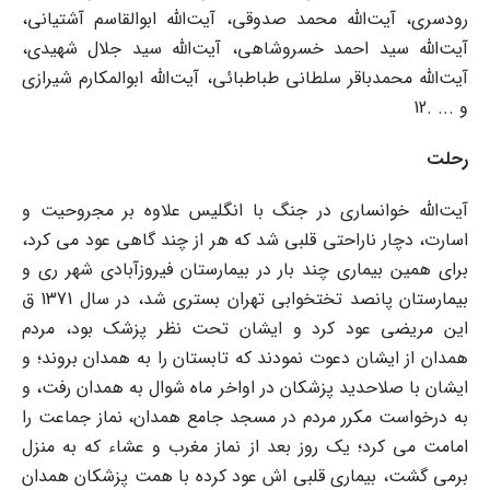
رودسری، آیت‌الله محمد صدوقی، آیت‌الله ابوالقاسم آشتیانی،
آیت‌الله سید احمد خسروشاهی، آیت‌الله سید جلال شهیدی،
آیت‌الله محمدباقر سلطانی طباطبائی، آیت‌الله ابوالمکارم شیرازی
و ... .12
رحلت
آیت‌الله خوانساری در جنگ با انگلیس علاوه بر مجروحیت و
اسارت، دچار ناراحتی قلبی شد که هر از چند گاهی عود می کرد،
برای همین بیماری چند بار در بیمارستان فیروزآبادی شهر ری و
بیمارستان پانصد تختخوابی تهران بستری شد، در سال 1371 ق
این مریضی عود کرد و ایشان تحت نظر پزشک بود، مردم
همدان از ایشان دعوت نمودند که تابستان را به همدان بروند؛ و
ایشان با صلاحدید پزشکان در اواخر ماه شوال به همدان رفت، و
به درخواست مکرر مردم در مسجد جامع همدان، نماز جماعت را
امامت می کرد؛ یک روز بعد از نماز مغرب و عشاء که به منزل
برمی گشت، بیماری قلبی اش عود کرده با همت پزشکان همدان