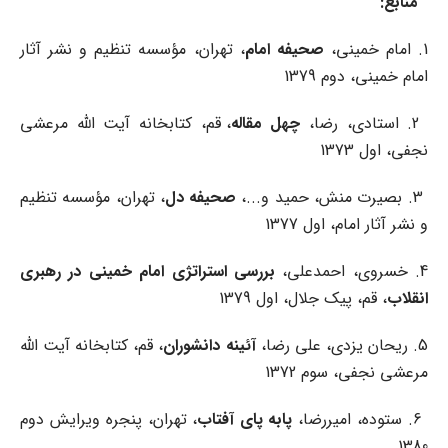
منابع
:
1. امام خمینی،
صحیفه
امام
، تهران، مؤسسه تنظیم و نشر آثار
امام خمینی، دوم 1379
2. استادی، رضا،
چهل
مقاله
، قم، کتابخانه آیت الله مرعشی
نجفی، اول 1373
3. بصیرت منش، حمید و...،
صحیفه
دل
، تهران، مؤسسه تنظیم
و نشر آثار امام، اول 1377
4. خسروی، احمدعلی،
بررسی
استراتژی
امام
خمینی
در
رهبری
انقلاب
، قم، پیک جلال، اول 1379
5. ریحان یزدی، علی رضا،
آئینه
دانشوران
، قم، کتابخانه آیت الله
مرعشی نجفی، سوم 1372
6. ستوده، امیررضا،
پابه
پای
آفتاب
، تهران، پنجره ویرایش دوم
1380