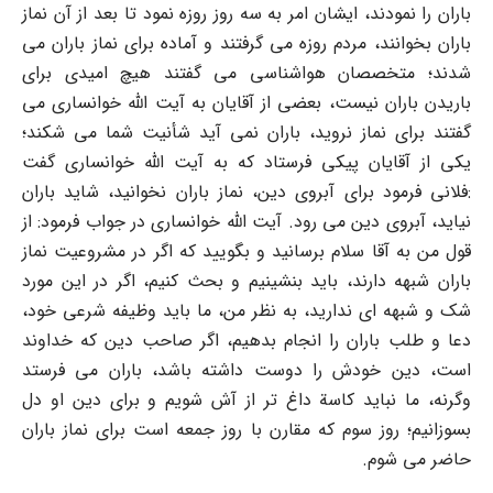
باران را نمودند، ایشان امر به سه روز روزه نمود تا بعد از آن نماز
باران بخوانند، مردم روزه می گرفتند و آماده برای نماز باران می
شدند؛ متخصصان هواشناسی می گفتند هیچ امیدی برای
باریدن باران نیست، بعضی از آقایان به آیت الله خوانساری می
گفتند برای نماز نروید، باران نمی آید شأنیت شما می شکند؛
یکی از آقایان پیکی فرستاد که به آیت الله خوانساری گفت
:فلانی فرمود برای آبروی دین، نماز باران نخوانید، شاید باران
نیاید، آبروی دین می رود. آیت الله خوانساری در جواب فرمود: از
قول من به آقا سلام برسانید و بگویید که اگر در مشروعیت نماز
باران شبهه دارند، باید بنشینیم و بحث کنیم، اگر در این مورد
شک و شبهه ای ندارید، به نظر من، ما باید وظیفه شرعی خود،
دعا و طلب باران را انجام بدهیم، اگر صاحب دین که خداوند
است، دین خودش را دوست داشته باشد، باران می فرستد
وگرنه، ما نباید کاسة داغ تر از آش شویم و برای دین او دل
بسوزانیم؛ روز سوم که مقارن با روز جمعه است برای نماز باران
حاضر می شوم.