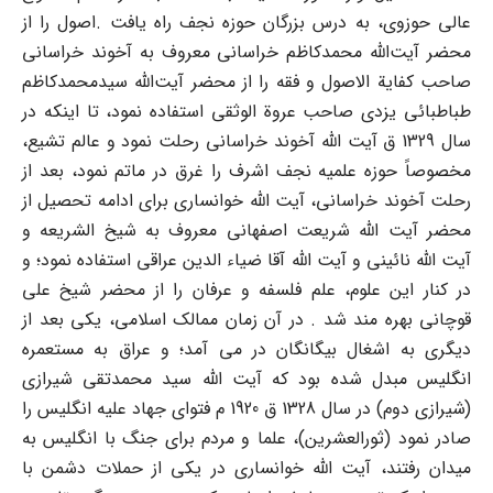
عالی حوزوی، به درس بزرگان حوزه نجف راه یافت .اصول را از
محضر آیت‌الله محمدکاظم خراسانی معروف به آخوند خراسانی
صاحب کفایة الاصول و فقه را از محضر آیت‌الله سیدمحمدکاظم
طباطبائی یزدی صاحب عروة الوثقی استفاده نمود، تا اینکه در
سال 1329 ق آیت الله آخوند خراسانی رحلت نمود و عالم تشیع،
مخصوصاً حوزه علمیه نجف اشرف را غرق در ماتم نمود، بعد از
رحلت آخوند خراسانی، آیت الله خوانساری برای ادامه تحصیل از
محضر آیت الله شریعت اصفهانی معروف به شیخ الشریعه و
آیت الله نائینی و آیت الله آقا ضیاء الدین عراقی استفاده نمود؛ و
در کنار این علوم، علم فلسفه و عرفان را از محضر شیخ علی
قوچانی بهره مند شد . در آن زمان ممالک اسلامی، یکی بعد از
دیگری به اشغال بیگانگان در می آمد؛ و عراق به مستعمره
انگلیس مبدل شده بود که آیت الله سید محمدتقی شیرازی
(شیرازی دوم) در سال 1328 ق 1920 م فتوای جهاد علیه انگلیس را
صادر نمود (ثورالعشرین)، علما و مردم برای جنگ با انگلیس به
میدان رفتند، آیت الله خوانساری در یکی از حملات دشمن با