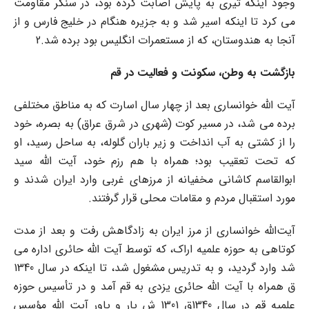
وجود اینکه تیری به پایش اصابت کرده بود، در سنگر مقاومت
می کرد تا اینکه اسیر شد و به جزیره هنگام در خلیج فارس و از
آنجا به هندوستان، که از مستعمرات انگلیس بود برده شد.2
بازگشت
به
وطن،
سکونت
و
فعالیت
در
قم
آیت الله خوانساری بعد از چهار سال اسارت که به مناطق مختلفی
برده می شد، در مسیر کوت (شهری در شرق عراق) به بصره، خود
را از کشتی به آب انداخت و زیر باران گلوله، به ساحل رسید، او
که تحت تعقیب بود؛ همراه با هم رزم خود، آیت الله سید
ابوالقاسم کاشانی مخفیانه از مرزهای غربی وارد ایران شدند و
مورد استقبال مردم و مقامات محلی قرار گرفتند.
آیت‌الله خوانساری از مرز ایران به زادگاهش رفت و بعد از مدت
کوتاهی به حوزه علمیه اراک، که توسط آیت الله حائری اداره می
شد وارد گردید، و به تدریس مشغول شد، تا اینکه در سال 1340
ق همراه با آیت الله حائری یزدی به قم آمد و در تأسیس حوزه
علمیه قم در سال 1340ق 1301 ش یار و یاور آیت الله مؤسس