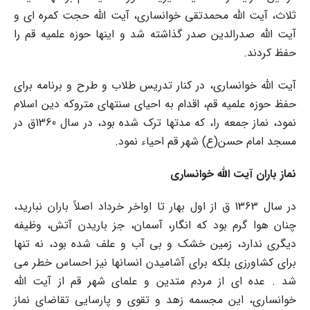
ثلاث، آیت الله محمدتقی خوانساری، آیت الله حجت کمره ای و
آیت الله صدرالدین صدر گذاشته شد و اینها حوزه علمیه قم را
حفظ کردند.
آیت الله خوانساری، در کنار تدریس طلاب و طرح و برنامه برای
حفظ حوزه علمیه قم، اقدام به احیای سنتهای متروکه دین اسلام
نمود، نماز جمعه را، که مدتها ترک شده بود، در سال 1360ق در
مسجد امام حسن(ع) شهر قم احیاء نمود.
نماز
باران
آیت
الله
خوانساری
در سال 1363 ق از اول بهار تا اواخر خرداد اصلاً باران نبارید،
چنان هوا گرم بود که انگار، آسمان، جز باریدن آتش، وظیفه
دیگری ندارد، زمین خشک و بی آب و علف شده بود، نه تنها
برای کشاورزی بلکه برای آشامیدن انسانها نیز احساس خطر می
شد . عده ای از مردم متدین و علمای شهر قم از آیت الله
خوانساری، این مجسمه زهد و تقوی و پارسایی تقاضای نماز