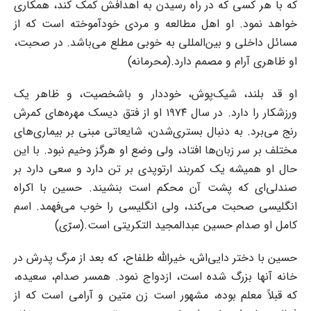
که با هر کسی که در راه رسیدن به اهدافش کمک کند، همکاری
خواهد نمود. او اهل مطالعه و مردی خودآموخته است که از
مسائل داخلی و بین‌المللی به خوبی مطلع می‌باشد. در صحبت،
او ظاهری آرام و مصمم دارد.(محرمانه)
او قد بلند، شیک‌پوش، خوددار و باشخصیت، و ظاهر یک
ورزشکار را دارد. در سال ۱۹۷۴ او از فتق دیسک مهره‌های کمرش
رنج می‌برد. به دنبال بستری‌شدن، شایعاتی مبنی بر بیماری‌های
مختلف بر سر زبان‌ها افتاد، ولی وضع او هرگز وخیم نبود. با این
حال او همیشه یک کمربند ارتوپدی بر تن دارد و سعی دارد بر
صندلی‌ای که پشت آن محکم است بنشیند. حسین با اکراه
انگلیسی صحبت می‌کند، ولی انگلیسی را خوب می‌فهمد. اسم
کامل او صدام حسین عبدالمجید التکریتی است.(سرّی)
حسین با دختر دایی‌اش، خیرالله طلفاح، که بعد از مرگ پدرش در
خانه آنها بزرگ شده است، ازدواج نمود. همسر صدام، سعیده،
که قبلاً معلم بوده، مشهور است زن متین و آرامی است که از