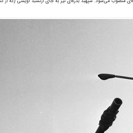
دره‌ای منصوب می‌شود. سپهبد بدره‌ای نیز به جای ارتشبد اویسی (که از