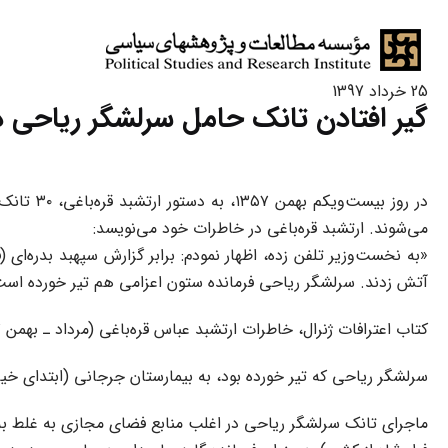
25 خرداد 1397
گیر افتادن تانک حامل سرلشگر ریاحی د
در روز ب
می‌شوند. ارتشبد قره‌باغی در خاطرات خود می‌نویسد:
«به نخست‌وزیر تلفن زده، اظهار نمودم: برابر گزارش سپهبد بدره‌ای 
آتش زدند. سرلشگر ریاحی فرمانده ستون اعزامی هم تیر خورده است
کتاب اعترافات ژنرال، خاطرات ارتشبد عباس قره‌باغی (مرداد ـ بهمن ۵۷)، نشر نی، تهران ۱۳۶۵، ص ۳۴۲.
سرلشگر ریاحی که تیر خورده بود، به بیمارستان جرجانی (ابتدای خیا
ماجرای تانک سرلشگر ریاحی در اغلب منابع فضای مجازی به غلط به 