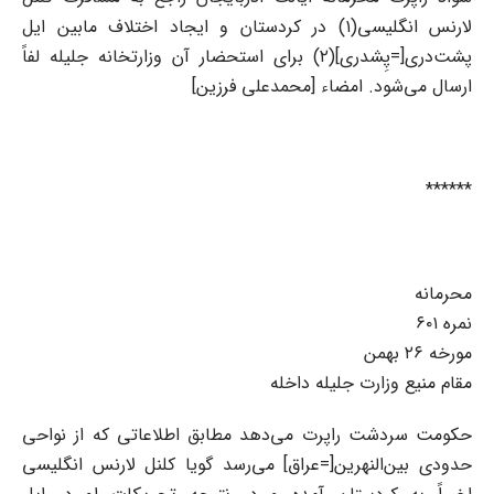
لارنس انگلیسی(۱) در کردستان و ایجاد اختلاف مابین ایل
پشت‌دری[=پِشدری](۲) برای استحضار آن وزارتخانه جلیله لفاً
ارسال می‌شود. امضاء [محمدعلی فرزین]
******
محرمانه
نمره ۶۰۱
مورخه ۲۶ بهمن
مقام منیع وزارت جلیله داخله
حکومت سردشت راپرت می‌دهد مطابق اطلاعاتی که از نواحی
حدودی بین‌النهرین[=عراق] می‌رسد گویا کلنل لارنس انگلیسی