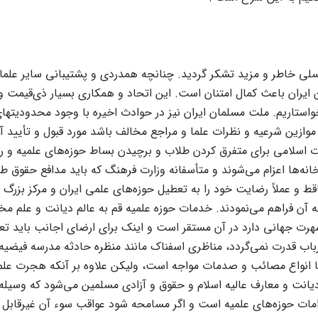
خاطر و مزید تشکر گردید. چنانچه همدردى و پشتیبانى سایر علماى 
یران باعث کمال امتنان است. این اتحاد و همکارى بسیار ذى‌قیمت و 
استاریم. ملت مسلمان ایران نیز در حوادث اخیره با وجود محدودیتهاى 
ا موازین شرعیه و نظرات علما و مراجع مخالف باشد مورد قبول و تأیید آن
 اسلامى براى متفرق کردن طلاب و برچیدن بساط حوزه‌هاى علمیه و ر
انه‌ها اعزام مى‌شوند و متأسفانه وزارت فرهنگ که باید مدافع حقوق ط
 و عملاً رضایت خود را به تعطیل حوزه‌هاى علمى ایران و مرکز بزرگ عل
 آن فراهم مى‌نمودند. خدمات حوزه علمیه قم به عالم دیانت و علم مخ
رت جهانى دارد در آن مستقر است و اینک براى ارضاى اجانب باید تعط
 قدرت نمى‌گردد، مناظرى اسفناک مانند منظره حادثه مدرسه فیضیه باید 
ران با انواع مصائب و صدمات مواجه است، ولیکن علاوه بر آنکه هجرت
یانت و معارف عالیه اسلام و حقوق و آزادى مسلمین مى‌شود که وسیله
ات حوزه‌هاى علمیه است و اگر مسامحه شود عواقب سوء آن غیرقابل 