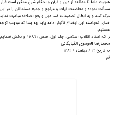
هجرت علما تا مدافعه از دین و قرآن و احکام شرع ممکن است فرار 
مسألت نموده و معاضدت آیات و مراجع و جمیع مسلمانان را در این م
درک کنند و به ابطال تصمیمات ضد دین و رفع اختلاف مبادرت نمای
خداى نخواسته این اوضاع ناگوار ادامه یابد چه بسا که موجب توجه 
هستیم.
ر. ک: اسناد انقلاب اسلامى، جلد اول، صص : 91/89 و بخش ضمایم.
محمدرضا الموسوى الگپاپگانى
به تاریخ 22 / ذیقعده / 1382
قم