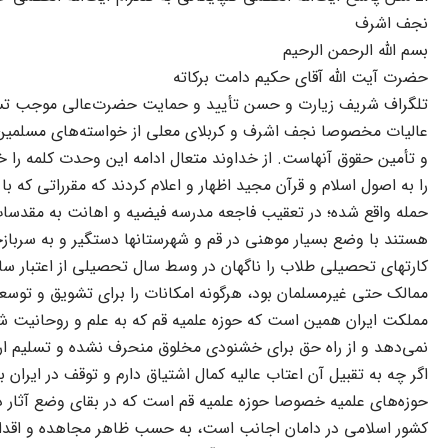
نجف اشرف
بسم ‌اللّه‌ الرحمن الرحیم
حضرت آیت‌ اللّه‌ آقاى حکیم دامت برکاته
تلگراف شریف زیارت و حسن تأیید و حمایت حضرت‌عالى موجب تسلى 
عالیات مخصوصا نجف اشرف و کربلاى معلى از خواسته‌هاى مسلمین ا
و تأمین حقوق آنهاست. از خداوند متعال ادامه این وحدت کلمه را خو
را به اصول اسلام و قرآن مجید اظهار و اعلام کردند که مقرراتى که ب
حمله واقع شده؛ در تعقیب فاجعه مدرسه فیضیه و اهانت به مقدسات
هستند با وضع بسیار موهنى در قم و شهرستانها دستگیر و به سربازخ
کارتهاى تحصیلى طلاب را ناگهان در وسط سال تحصیلى از اعتبار ساقط
ممالک حتى غیرمسلمان بود، هرگونه امکانات را براى تشویق و توسعه
مملکت ایران همین است که حوزه علمیه قم که به علم و روحانیت شه
نمى‌دهد و از راه حق براى خشنودى مخلوق منحرف نشده و تسلیم ارباب
اگر چه به تقبیل آن اعتاب عالیه کمال اشتیاق دارم و توقف در ای
حوزه‌هاى علمیه خصوصا حوزه علمیه قم است که در بقاى وضع آثار د
کشور اسلامى در دامان اجانب است، به حسب ظاهر مجاهده و اقدام