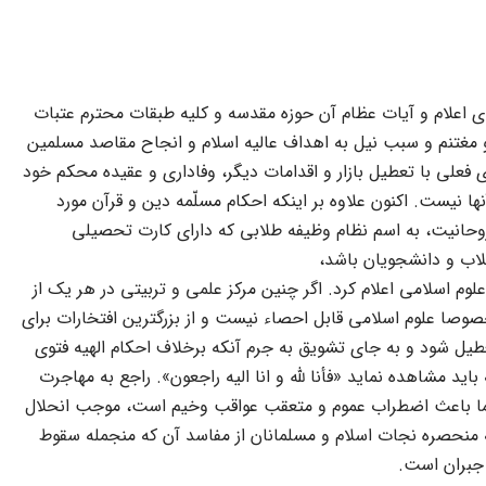
اعلام و آیات عظام آن حوزه مقدسه و کلیه طبقات محترم عتبات
مغتنم و سبب نیل به اهداف عالیه اسلام و انجاح مقاصد مسلمین
فعلى با تعطیل بازار و اقدامات دیگر، وفادارى و عقیده محکم خود
ها نیست. اکنون علاوه بر اینکه احکام مسلّمه دین و قرآن مورد
وحانیت، به اسم نظام وظیفه طلابى که داراى کارت تحصیلى
لاب و دانشجویان باشد،
وم اسلامى اعلام کرد. اگر چنین مرکز علمى و تربیتى در هر یک از
صوصا علوم اسلامى قابل احصاء نیست و از بزرگترین افتخارات براى
یل شود و به جاى تشویق به جرم آنکه برخلاف احکام الهیه فتوى
مشاهده نماید «فأنا للّه‌ و انا الیه راجعون». راجع به مهاجرت
 علما باعث اضطراب عموم و متعقب عواقب وخیم است، موجب انحلال
 منحصره نجات اسلام و مسلمانان از مفاسد آن که منجمله سقوط
جبران است.