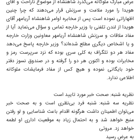
عرض مبارک ملوکانه مى‌گذرد شاهنشاه از موضوع ناراحت و آقاى
هویدا را مورد ملامت و سرزنش قرار مى‌دهند که چرا چنین
اظهاراتى نموده است پس از مخابره اوامر شاهنشاه آریامهر آقاى
هویدا از لندن تلفنى با وزیر خارجه تماس و سؤال مى‌نماید آیا از
مفاد ملاقات و سرزنش شاهنشاه آریامهر معاونین وزارت خارجه
و یا اشخاص دیگرى مطلع شده‌اند؟ وزیر خارجه پاسخ مى‌دهد
مفاد هر دو تلگراف به کلى سرى بوده که نزد سرپرست رمز و
مخابرات بوده و اکنون هر دو را گرفته و در صندوق نسوز دفتر
خود بایگانى نموده و هیچ کس از مفاد فرمایشات ملوکانه
اطلاعى ندارد.
نظریه شنبه: صحت خبر مورد تایید است
نظریه سه شنبه: شنبه فرد بى‌نظرى است و به صحت خبر
مى‌توان اطمینان داشت هرگونه اقدام باعث شناسایى و لو رفتن
منبع خواهد شد و به احتمال زیاد به موقعیت ادارى او لطمه
خواهد زد. مروتى
به عرض رسید