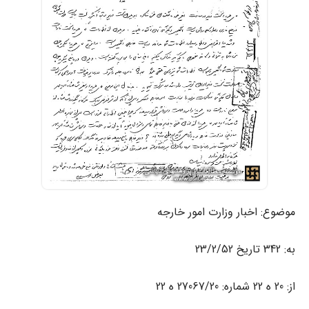
موضوع: اخبار وزارت امور خارجه
به: 342 تاریخ 23/2/52
از: 20 ه 22 شماره: 27067/20 ه 22