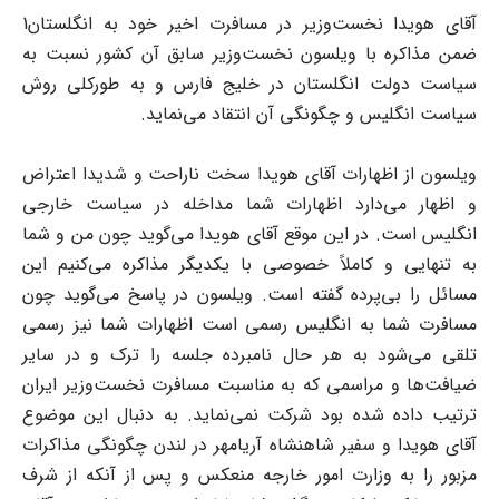
آقاى هویدا نخست‌وزیر در مسافرت اخیر خود به انگلستان1
ضمن مذاکره با ویلسون نخست‌وزیر سابق آن کشور نسبت به
سیاست دولت انگلستان در خلیج فارس و به طورکلى روش
سیاست انگلیس و چگونگى آن انتقاد مى‌نماید.
ویلسون از اظهارات آقاى هویدا سخت ناراحت و شدیدا اعتراض
و اظهار مى‌دارد اظهارات شما مداخله در سیاست خارجى
انگلیس است. در این موقع آقاى هویدا مى‌گوید چون من و شما
به تنهایى و کاملاً خصوصى با یکدیگر مذاکره مى‌کنیم این
مسائل را بى‌پرده گفته است. ویلسون در پاسخ مى‌گوید چون
مسافرت شما به انگلیس رسمى است اظهارات شما نیز رسمى
تلقى مى‌شود به هر حال نامبرده جلسه را ترک و در سایر
ضیافت‌ها و مراسمى که به مناسبت مسافرت نخست‌وزیر ایران
ترتیب داده شده بود شرکت نمى‌نماید. به دنبال این موضوع
آقاى هویدا و سفیر شاهنشاه آریامهر در لندن چگونگى مذاکرات
مزبور را به وزارت امور خارجه منعکس و پس از آنکه از شرف