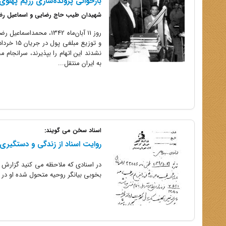
بازخوانی پرونده‌سازی رژیم پهلوی دربار
شهیدان طیب حاج رضایی و اسماعیل رضای
روز 11 آبان‌ماه 1342، 
نشدند این اتهام را بپذیرند، سرانجام
به ایران منتقل...
اسناد سخن می گویند:
روایت اسناد از زندگی و دستگیر
در اسنادی که ملاحظه می کنید گزارش س
بخوبی بیانگر روحیه متحول شده او در جریان نهضت