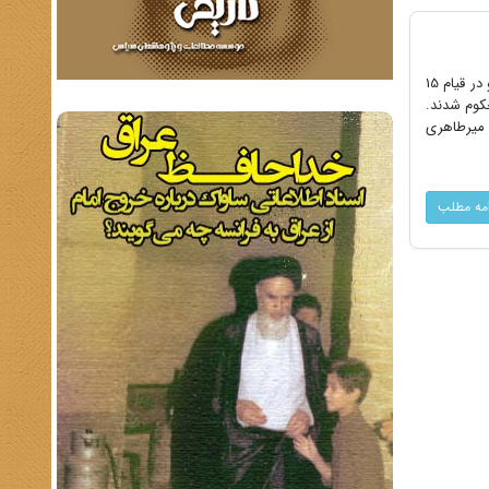
روز 11 آبان‌ماه 1342، طیب حاج‌رضایی به همراه حاج اسماعیل رضایی به جرم «اقدام علیه امنیت کشور» تیرباران شدند. آن دو در قیام 15
حکوم شدند.
ب در اصل میرطاهری
امه مطلب