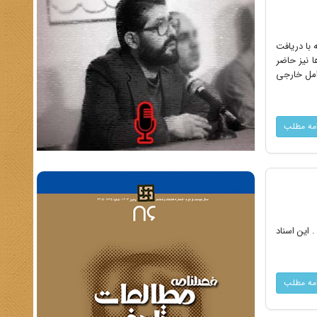
که با دریافت
جه‌ها نیز حاضر
وامل خارجی
امه مطلب
 این اسناد
امه مطلب