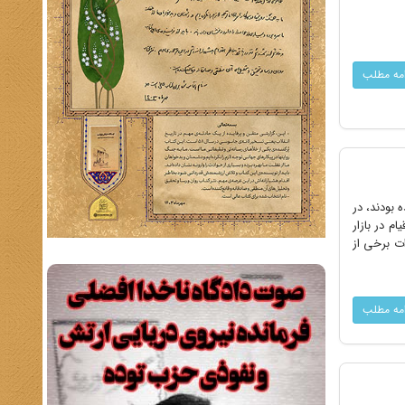
امه مطلب
خمینی و شرکت در قیام پانزدهم خرداد 1342 دستگیرشده بودند، در
م در بازار
ات برخی از
امه مطلب