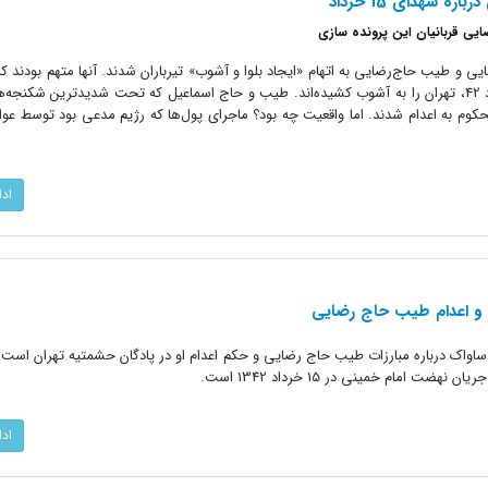
ه شهدای 15 خرداد
ی قربانیان این پرونده سازی
محمداسماعیل رضایی و طیب حاج‌رضایی به اتهام «ایجاد بلوا و آشوب» تیرباران شدند. آنها متهم بودند 
و توزیع مبلغی پول در جریان 15 خرداد 42، تهران را به آشوب کشیده‌اند. طیب و حاج اسماعیل که تحت شدیدترین شکن
 محکوم به اعدام شدند. اما واقعیت چه بود؟ ماجرای پول‌ها که رژیم مدعی بود توسط ع
اد
ی و اعدام طیب حاج رضایی
اواک درباره مبارزات طیب حاج رضایی و حکم اعدام او در پادگان حشمتیه تهران است .
 امام خمینی در 15 خرداد 1342 است.
اد