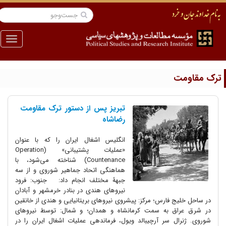
منو
رک مقاومت
تبریز پس از دستور ترک مقاومت
رضاشاه
انگلیس اشغال ایران را که با عنوان
«عملیات پشتیبانی» (Operation
Countenance) شناخته می‌شود، با
هماهنگی اتحاد جماهیر شوروی و از سه
جبهۀ مختلف انجام داد: جنوب: فرود
نیروهای هندی در بنادر خرمشهر و آبادان
در ساحل خلیج فارس؛ مرکز: پیشروی نیروهای بریتانیایی و هندی از خانقین
در شرق عراق به سمت کرمانشاه و همدان؛ و شمال: توسط نیروهای
شوروی. ژنرال سر آرچیبالد ویول، فرماندهی عملیات اشغال ایران را در