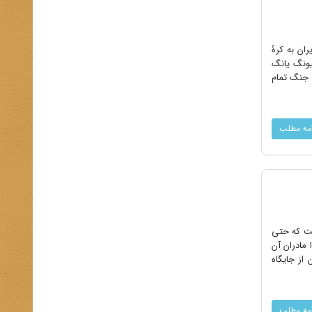
یران به کرۀ
یونگ یانگ
ه جنگ تمام
امه مطلب
است که حتی
مادران آن
از جایگاه
امه مطلب