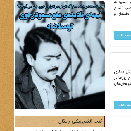
ان مشهد به
ند که کتاب "شرح
امنه‌ای و
امه مطلب
 برابر اعدام مبارزان در فروردین 1351، ولو آنکه روش دیگری
 روزها در
9 توسط موسسه مطالعات و پژوهش‌های
امه مطلب
کتب الکترونیکی رایگان