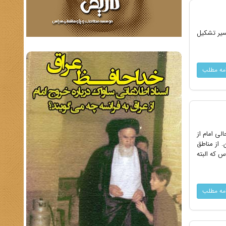
سیر تشکیل
امه مطلب
امی به جبهه در تاریخ 1366/08/29 به ابراز خوشحالی امام از
. از مناطق
س که البته
امه مطلب