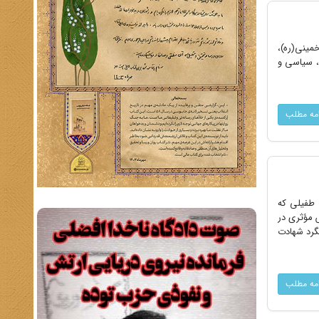
مینی(ره)،
ی، سیاسی و
امه مطلب
 طفیلی که
ش مؤثری در
راسم هشتمین سالگرد شهادت
امه مطلب