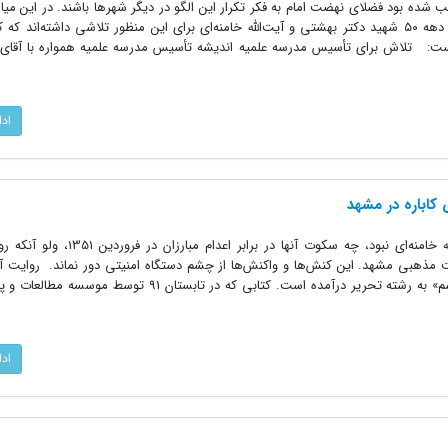
شده بود فضلای نهضت امام به فکر تکرار این الگو در دیگر شهرها باشند. در این می
دلیل اهمیت آن اولویت داشت. اوایل دهه ۵۰ شهید دکتر بهشتی و آیت‌الله خامنه‌ای برای این منظور تلاشی داشته‌ا
 است: تلاش برای تأسیس مدرسه علمیه اندیشه تأسیس مدرسه علمیه همواره با آقای خ
اد
کاباره در مشهد
سبک مبارزه در مشهد، مطلوب آیت‌الله خامنه‌ای نبود، چه سکوت آنها در
 مذهبی مشهد. این کنش‌ها و واکنش‌ها از چشم دستگاه امنیتی دور نماند. روایت‌ آن
صفحات 458 تا 460 از کتاب «شرح اسم» به رشته تحریر درآمده است. کتابی که در تابستان 1
اد