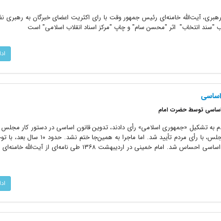
مجلس خبرگان رهبری، آیت‌الله خامنه‌ای رئیس جمهور وقت با رای اکثریت اعضای خبرگان به رهبری 
ب "سند انتخاب" اثر "محسن سام" و چاپ "مرکز اسناد انقلاب اسلامی" است
اد
اساسی
 اساسی توسط حضرت امام
ه‌پرسی فروردین ۱۳۵۸ که مردم به تشکیل «جمهوری اسلامی» رأی دادند، تدوین قانون اساسی در دستور کار مجلس
گرفت. این قانون پس از تصویب در مجلس، با رأی مردم تأیید شد. اما ماجرا به 
شرایط کشور، نیاز به بازنگری در قانون اساسی احساس شد. امام خمینی در اردیبهشت ۱۳۶۸ طی نامه‌ای 
اد