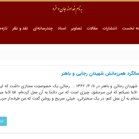
ه نخست
انتشارات
مقالات
تصاویر
اسناد
چندرسانه‌ای
نقد و نظر
تازه‌ه
 سالگرد همرزمانش شهیدان رجایی و باهنر
فرازی از سخنرانى در مراسم بزرگداشت شهیدان رجائى و باهنر در ۸/ ۶/ ۱۳۶۲ ... رجائی یک خصوصیّت ممتاز
عا نمیکنم که این سرمشق، چیزی است که من دائماً به آن عمل کرده‌ام، امّا ادّعا می
ه‌ام به آن عمل کنم- در یک سخنرانی، خیلی صریح و روشن گفت که من طرف‌دار حزب‌ا
اد