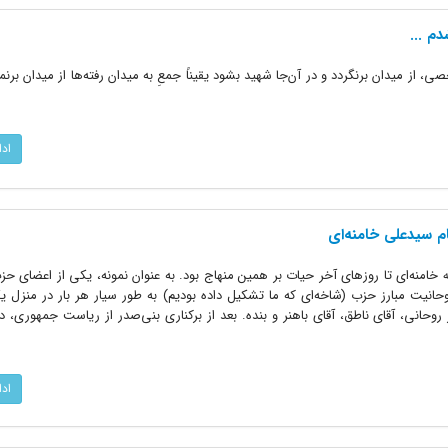
م ...
، از میدان برنگردد و در آن‌جا شهید بشود یقیناً جمعِ به میدان رفته‌ها از میدان برنم
اد
م سیدعلی خامنه‌ای
ه خامنه‌ای تا روزهای آخر حیات بر همین منهاج بود. به عنوان نمونه، یکی از اعضای 
نیت مبارز حزب (شاخه‌ای که ما تشکیل داده بودیم) به طور سیار هر بار در منزل یک
روحانی، آقای ناطق، آقای باهنر و بنده. بعد از برکناری بنی‌صدر از ریاست جمهوری، 
اد