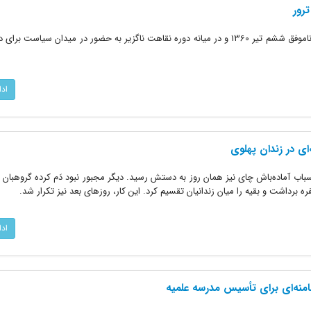
ترور
آیت‌الله سید علی خامنه‌ای پس از ترور ناموفق ششم تیر 1360 و در میانه دوره نقاهت ناگزیر به حضور در میدان سیاست
اد
‌ای در زندان پهلوی
باب آماده‌باش چای نیز همان روز به دستش رسید. دیگر مجبور نبود دَم کرده گروهبان
ه برداشت و بقیه را میان زندانیان تقسیم کرد. این کار، روزهای بعد نیز تکرار شد.
اد
امنه‌ای برای تأسیس مدرسه علمیه