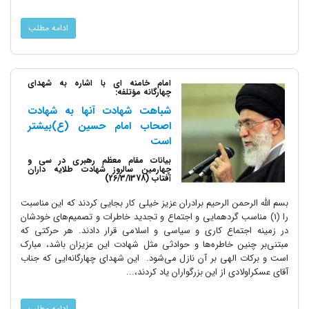
ادامه مطلب
امام خامنه ای با اشاره به شهدای
چهارگانه مؤتلفه:
شباهت شهادت آنها به شهادت
اصحاب امام حسین (ع)بیشتر
است
بیانات مقام معظم رهبری در سی و
چهارمین سالروز شهادت طلایه داران
آفتاب (26/3/1378)
بسم الله الرحمن الرحیم برادران عزیز خیلی کار بجایی کردند که این مناسبت
را (1) مناسب گردهمایی و اجتماع و تجدید خاطرات و تصمیم‌های خودشان
در زمینه اجتماع کاری و سیاسی و اسلامی قرار دادند. هر حرکتی که
مبتنی‌بر چنین خاطره‌ها و حوادثی مثل شهادت این عزیزان باشد، مبارک
است و برکات الهی بر آن نازل می‌شود. این شهدای چهارگانه‌ا‌یی که جناب
آقای عسکراولادی از این بزرگواران یاد کردند،...
ادامه مطلب