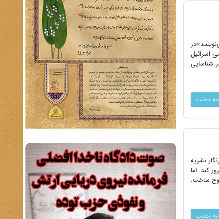
نویسد:«در
 ۱۹۴۸ خاتمه داد و موقعیت ارضی اسرائیل
ر شناسایی
امه مطلب
خبرنگار نشریه
ر کند. اما
روح ساخت.
امه مطلب