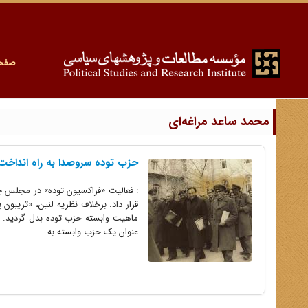
صفح
محمد ساعد مراغه‌ای
حزب توده سروصدا به راه انداخت و 
: فعالیت «فراکسیون توده» در مجلس چه
قرار داد. برخلاف نظریه لنین، «تریبو
ماهیت وابسته حزب توده بدل گردید. م
عنوان یک حزب وابسته به...