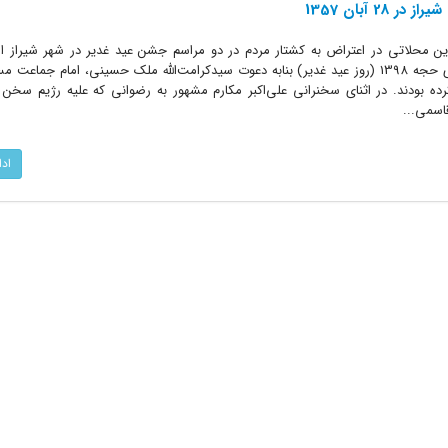
2 آبان 1357
لدین محلاتی در اعتراض به کشتار مردم در دو مراسم جشن عید غدیر در شهر شیراز ا
یکشنبه 28 آبان 1357 مطابق با 18 ذی حجه 1398 (روز عید غدیر) بنابه دعوت سیدکرامت‌الله ملک‌ حسینی، امام 
ده بودند. در اثنای سخنرانی علی‌اکبر مکارم مشهور به رضوانی که علیه رژیم سخن 
اسمی...
اد