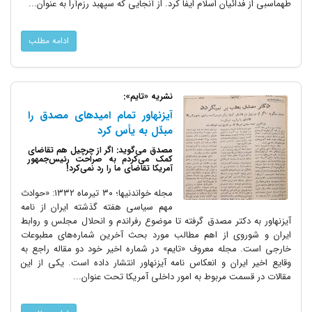
طهماسبی از فدائیان اسلام ایفا کرد. از آنجایی که سپهبد رزم‌آرا به عنوان...
ادامه مطلب
نشریه «تایم»:
آیزنهاور تمام امیدهای مصدق را
مبدّل به یأس کرد
مصدق می‌گوید: اگر از چرچیل هم تقاضای
کمک می‌کردم به صراحت رئیس‌جمهور
آمریکا تقاضای ما را رد نمی‌کرد!
مجله خواندنیها؛ ۳۰ تیرماه ۱۳۳۲: «حوادث
مهم سیاسی هفته گذشته ایران از نامه
آیزنهاور به دکتر مصدق گرفته تا موضوع رفراندم و انحلال مجلس و روابط
ایران و شوروی از اهم مطالب مورد بحث آخرین شماره‌های مطبوعات
خارجی است. مجله معروف «تایم» در شماره اخیر خود دو مقاله راجع به
وقایع اخیر ایران و انعکاس نامه آیزنهاور انتشار داده است. یکی از این
مقالات در قسمت مربوط به امور داخلی آمریکا تحت عنوان...