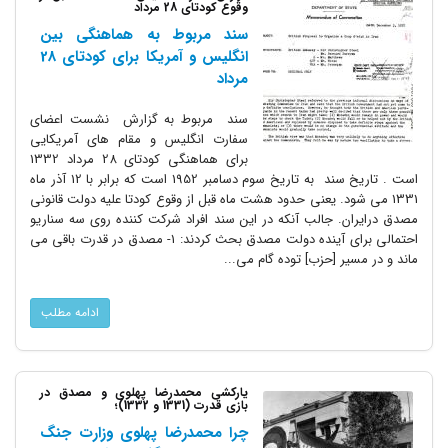
وقوع کودتای 28 مرداد
سند مربوط به هماهنگی بین
انگلیس و آمریکا برای کودتای 28
مرداد
سند مربوط به گزارش نشست اعضای
سفارت انگلیس و مقام های آمریکایی
برای هماهنگی کودتای 28 مرداد 1332
است . تاریخ سند به تاریخ سوم دسامبر 1952 است که برابر با 12 آذر ماه
1331 می شود. یعنی حدود هشت ماه قبل از وقوع کودتا علیه دولت قانونی
مصدق درایران. جالب آنکه در این سند افراد شرکت کننده روی سه سناریو
احتمالی برای آینده دولت مصدق بحث کردند: 1- مصدق در قدرت باقی می
ماند و در مسیر [حزب] توده گام می...
ادامه مطلب
یارکشی محمدرضا پهلوی و مصدق در
بازی قدرت (1331 و 1332)؛
چرا محمدرضا پهلوی وزارت جنگ