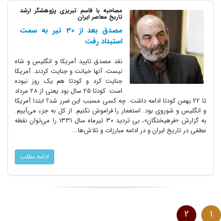
مصاحبه با قاسم تبریزی پژوهشگر ارشد
تاریخ معاصر ایران
مصدق بعد از 30 تیر به سمت
استبداد رفت
نقد مصدق تایید آمریکا و انگلیس و شاه
نیست. آنها خیانت و جنایت کردند. آمریکا
جنایت کرد و کودتا هم یک روز نبوده
است. کودتا 25 سال بود یعنی از 28 مرداد
تا 22 بهمن کودتا ادامه داشت. چه کسی مسبب این ضرر شد؟ ابتدا آمریکا
و انگلیس و شوروی بود. استعمار را فراموش نکنیم. از کل به جزء می‌آییم.
به گزارش «فرهیختگان»، بی تردید 30 تیرماه سال 1331 را می‌توان نقطه
عطفی در تاریخ ایران و در ادامه مبارزات و تلاش‌ها...
ادامه مطلب
2
1