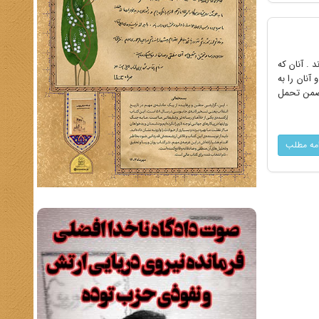
 . آنان که
نان را به
 ضمن تحمل
امه مطلب