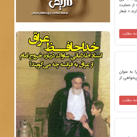
 از حمایت
ند.» شعار
امه مطلب
 را به عنوان‌
‌خواهی‌ از
امه مطلب