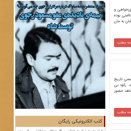
ی‌خواهی و
اامنی بوده
شان به جان
امه مطلب
ن دومین نشست تخصصی تاریخ
. رکود بی
شاهد حضور
امه مطلب
کتب الکترونیکی رایگان