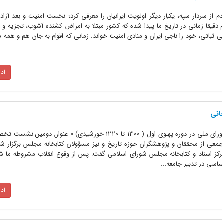
از سردار سپه، یکبار دیگر اولویت ایرانیان را معرفی کرد؛ نخست امنیت و بعد آزاد
 دقیقا زمانی در تاریخ ما پیدا شده که کشور مبتلا به امراض کشنده آشوب، تجزیه و ن
ثباتی، خود را ناجی ایران و منادی امنیت خواند. زمانی که اقوام به جان هم و همه 
اد
انی
«نگاهی به کارکرد و ساختار مجلس شورای ملی در دوره پهلوی اول ( 1300 تا 1320 خورشیدی) » عنوا
عی از محققان و پژوهشگران حوزه تاریخ و نیز مسؤولان کتابخانه مجلس برگزار شد
 اسناد و کتابخانه مجلس شورای اسلامی گفت: پس از وقوع انقلاب مشروطه ما 
اسی در تدبیر جامعه...
اد