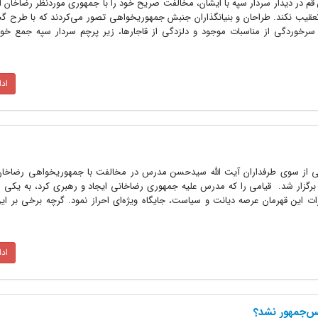
 علما و مجتهدین قم در دیدار سردار سپه با ایشان، مخالفت صریح خود را با جمهوری موردنظر رضاخان 
تعقیب نکند. طراحان و بنیانگذاران جنبش جمهوریخواهی تصور می‌کردند که با طرح گس
 سرخوردگی از مناسبات موجود و دلزدگی از قاجارها، زیر پرچم سردار سپه جمع خو
اد
 1303 تظاهرات بزرگی از سوی طرفداران آیت الله سیدحسن مدرس در مخالفت با جمهوریخواهی رضاخ
گزار شد. قیامی را که مدرس علیه جمهوری رضاخانی ایجاد و رهبری کرد، به یکی از
 این قهرمان عرصه دیانت و سیاست، جایگاه ویژه‌ای احراز نمود. گرچه برخی بر این 
اد
س‌جمهور نشد؟