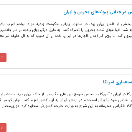
س در جدایی پیوندهای بحرین و ایران
خشی از قلمرو ایران بود، در سالهای پایانی حکومت زندیه مورد تهاجم اعراب بادی
ع شد. آنها موفق شدند بحرین را تصرف کنند. به دلیل درگیریهای زندیه بر سر جانشی
رون کند. با روی کار آمدن قاجارها در ایران، خاندان آل عتوب که به آل خلیفه نیز مع
اد
ستعماری آمریکا
کا در ایران : آمریکا به محض خروج نیروهای انگلیسی از خاک ایران باید مستشاران 
نظامی خود را برای استخدام در ارتش ایران به این کشور اعزام کند . جان لارنس کا
مختار آمریکا در ایران در پنجم ژانویه 1921 تلگرامی محرمانه به این شرح به وزارت خارجه کشورش مخابره کرد: «وزیرمخت
اد