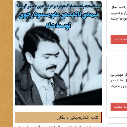
پانصد سال
راز و نشیب
شورها چشم
امه مطلب
ز مهمترین
آل خلیفه در
د و این وضعیت
امه مطلب
کتب الکترونیکی رایگان