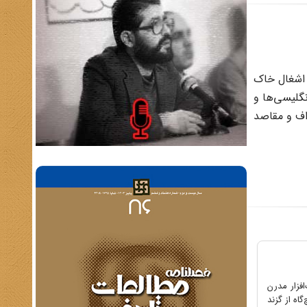
شور در جریان اشغال خاک
انگلیسی‌ها و
 اهداف و مقاصد
فزار مدرن
اه از گزند