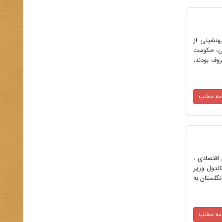
هنشینی از
نی، حکومت
روف بودند،
امه مطلب
اقتصادی ،
لدول وزیر
ار انگلستان به
امه مطلب