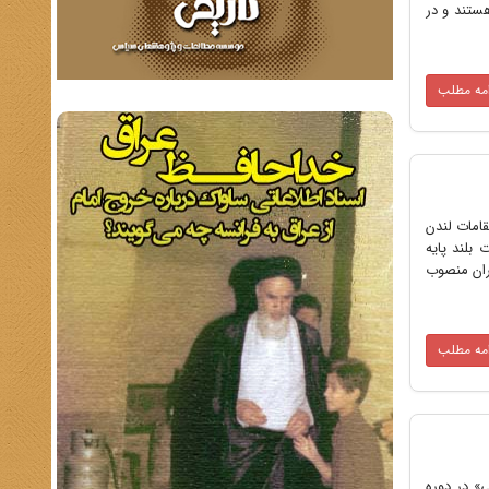
هستند و در
امه مطلب
قامات لندن
بلند پایه
ران منصوب
امه مطلب
» در دوره