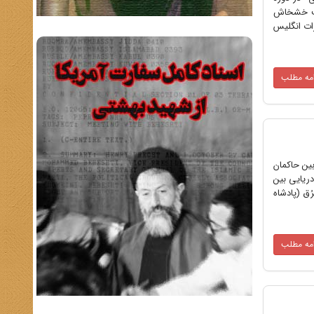
کشت خشخاش
ات انگلیس
امه مطلب
.1 در دوره ساسانیان رقابت بین حاکمان
ریایی بین
نَطرُق (پادشاه
امه مطلب