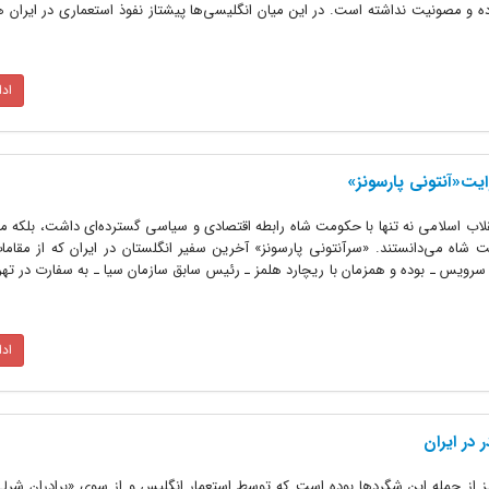
بوده و مصونیت نداشته است. در این میان انگلیسی‌ها پیشتاز نفوذ استعماری در ایران 
اد
ایت«آنتونی پارسونز»
قلاب اسلامی نه تنها با حکومت شاه رابطه اقتصادی و سیاسی گسترده‌ای داشت، بلکه م
اه می‌دانستند. «سرآنتونی پارسونز» آخرین سفیر انگلستان در ایران که از مقامات 
رویس ـ بوده و همزمان با ریچارد هلمز ـ رئیس سابق سازمان سیا ـ به سفارت در ته
اد
در ایران
 از جمله این شگردها بوده است که توسط استعمار انگلیس و از سوی «برادران شرلی