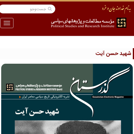
منو
هید حسن آیت