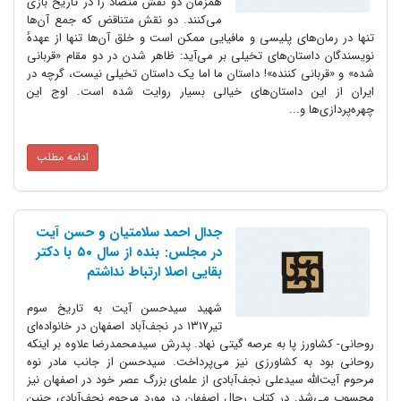
همزمان دو نقش متضاد را در تاریخ بازی
می‌کنند. دو نقش متناقض که جمع آن‌ها
تنها در رمان‌های پلیسی و مافیایی ممکن است و خلق آن‌ها تنها از عهدهٔ
نویسندگان داستان‌های تخیلی بر می‌آید: ظاهر شدن در دو مقام «قربانی
شده» و «قربانی کننده»! داستان ما اما یک داستان تخیلی نیست، گرچه در
ایران از این داستان‌های خیالی بسیار روایت شده است. اوج این
چهره‌پردازی‌ها و...
ادامه مطلب
جدال احمد سلامتیان و حسن آیت
در مجلس: بنده از سال ۵۰ با دکتر
بقایی اصلا ارتباط نداشتم
شهید سیدحسن آیت به تاریخ سوم
تیر۱۳۱۷ در نجف‌آباد اصفهان در خانواده‌ای
روحانی- کشاورز پا به عرصه گیتی نهاد. پدرش سیدمحمدرضا علاوه بر اینکه
روحانی بود به کشاورزی نیز می‌پرداخت. سیدحسن از جانب مادر نوه
مرحوم آیت‌الله سیدعلی نجف‌آبادی از علمای بزرگ عصر خود در اصفهان نیز
محسوب می‌شد. در کتاب رجال اصفهان در مورد مرحوم نجف‌آبادی چنین