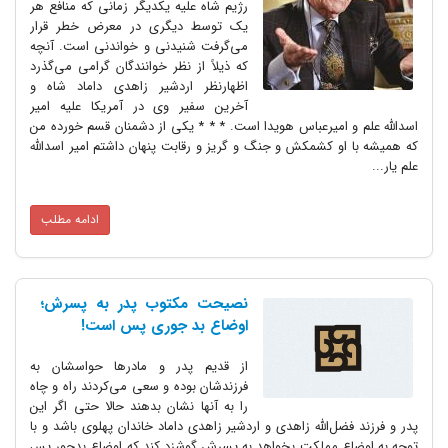
رژیم شاه علیه یکدیگر زمانی که منافع هر
یک توسط دیگری در معرض خطر قرار
می‌گرفت شنیدنی و خواندنی است. آنچه
که ذیلاً از نظر خوانندگان گرامی می‌گذرد
اظهارنظر اردشیر زاهدی داماد شاه و
آخرین سفیر وی در آمریکا علیه امیر
اسدالله علم و امیرعباس هویدا است. * * * یکی از دشمنان قسم خورده من
که همیشه با او کشمکش و جنگ و گریز و رقابت پنهان داشتم امیر اسدالله
علم یار...
ادامه مطلب
نصیحت مکتوب پدر به پسرش؛
اوضاع بد جوری پس است!
از قدیم پدر و مادرها حواسشان به
فرزندشان بوده و سعی می‌کردند راه و چاه
را به آنها نشان بدهند حالا حتی اگر این
پدر و فرزند فضل‌الله زاهدی و اردشیر زاهدی داماد خاندان پهلوی باشد و با
توجه به اوضاع مملکت بخواهد به پسرش گوشزد کند که اوضاع بدجور پس