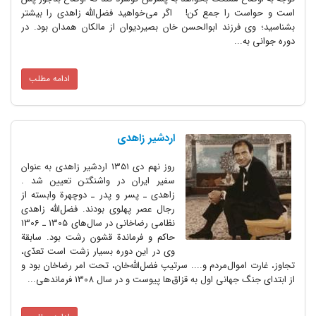
است و حواست را جمع کن! اگر می‌خواهید فضل‌الله زاهدی را بیشتر
بشناسید؛‌ وی فرزند ابوالحسن خان بصیردیوان از مالکان همدان بود. در
دوره جوانی به...
ادامه مطلب
اردشیر زاهدی
روز نهم دی ۱۳۵۱ اردشیر زاهدی به عنوان
سفیر ایران در واشنگتن تعیین شد .
زاهدی ـ پسر و پدر ـ دوچهرة وابسته از
رجال عصر پهلوی بودند. فضل‌الله زاهدی
نظامی رضاخانی در سال‌های 1305 ـ 1306
حاکم و فرماندة قشون رشت بود. سابقة
وی در این دوره بسیار زشت است‌ تعدّی‌،
تجاوز، غارت اموال‌مردم و.... سرتیپ فضل‌الله‌خان‌، تحت امر رضاخان بود و
از ابتدای جنگ جهانی اول به قزاق‌ها پیوست و در سال 1308 فرماندهی...