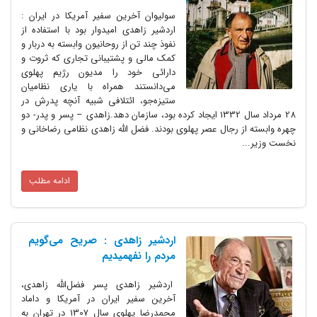
سولیوان آخرین سفیر آمریکا در ایران :
اردشیر زاهدی امیدوار بود با استفاده از
نفوذ چند تن از روحانیون وابسته به دربار و
کمک مالی و پشتیبانی تجاری که ثروت و
دارائی خود را مدیون رژیم پهلوی
می‌دانستند همراه با یاری نظامیان
ستیزه‌جو، ائتلافی شبیه آنچه پدرش در
28 مرداد سال 1332 ایجاد کرده بود، سازمان دهد.زاهدی – پسر و پدر- دو
چهره وابسته از رجال عصر پهلوی بودند. فضل الله زاهدی نظامی رضاخانی و
نخست وزیر...
ادامه مطلب
اردشیر زاهدی : صریح می‌گویم
مردم را نفهمیدیم
اردشیر زاهدی پسر فضل‌الله زاهدی،
آخرین سفیر ایران در آمریکا و داماد
محمدرضا پهلوی سال 1307 در تهران به