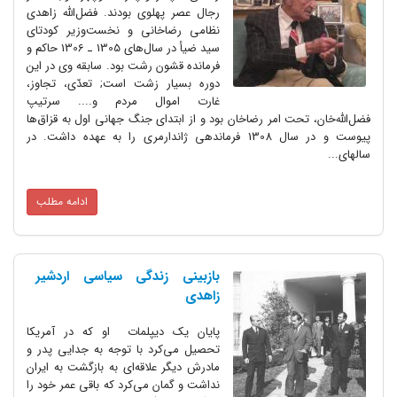
رجال عصر پهلوی بودند. فضل‌الله زاهدی
نظامی رضاخانی و نخست‌وزیر کودتای
سید ضیأ در سال‌های 1305 ـ 1306 حاکم و
فرمانده قشون رشت بود. سابقه وی در این
دوره بسیار زشت است‌; تعدّی‌، تجاوز،
غارت اموال‌ مردم و.... سرتیپ
فضل‌الله‌خان‌، تحت امر رضاخان بود و از ابتدای جنگ جهانی اول به قزاق‌ها
پیوست و در سال 1308 فرماندهی ژاندارمری را به عهده داشت‌. در
سالهای...
ادامه مطلب
بازبینی زندگی سیاسی اردشیر
زاهدی
پایان یک دیپلمات او که در آمریکا
تحصیل می‌کرد با توجه به جدایی پدر و
مادرش دیگر علاقه‌ای به بازگشت به ایران
نداشت و گمان می‌کرد که باقی عمر خود را