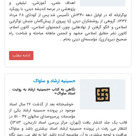
اهداف علمى، آموزشى، تبلیغى و
پژوهشى در عرصه اندیشه دینى، با رویکرد
نوگرایانه که در اوایل دهه 1340ش تأسیس شد.پس از کودتاى 28 مرداد
1332، گروهى از روشنفکران دینى (با پیروى از پیش‌گامان جنبش نوگرایى
اسلامى و الگو گرفتن از نهادهایى چون انجمنهاى اسلامى، کانون اسلام،
کانون نشر حقایق اسلامى مشهد و انجمن ماهانه مباحثه و شناخت راه
صحیح دین‌دارى)، مؤسسه‌اى دینى به‌نام...
ادامه مطلب
حسینیه ارشاد و ساواک
نگاهی به کتاب «حسینیه ارشاد به روایت
اسناد ساواک»
خوشبختانه بعد از گذشت 26 سال اسناد
موجود در پرونده حسینیه ارشاد یکی از
مؤسسات پرسروصدای سالهای 47 - 51 در
قالب یک جلد انتشار یافت (تهران، مرکز بررسی اسناد تاریخی، 1383).
انتظار می رفت در پرونده حسینیه ارشاد اسناد بیشتری باشد و ساواک
مراقبت و توجه بیشتری به آن مؤسسه کرده باشد. اما به نظر می رسد نگاه