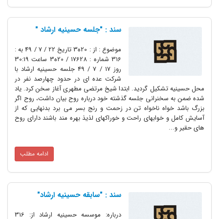
سند : "جلسه حسینیه ارشاد "
موضوع : از : 20ه3 تاریخ 22 / 7 / 49 به :
316 شماره : 17628 / 20ه3 ساعت 30:19
روز 17 / 7 / 49 جلسه حسینیه ارشاد با
شرکت عده ‏اى در حدود چهارصد نفر در
محل حسینیه تشکیل گردید. ابتدا شیخ مرتضى مطهرى آغاز سخن کرد. یاد
شده ضمن به سخنرانى جلسه گذشته خود درباره روح بیان داشت، روح اگر
بزرگ باشد خواه ناخواه تن در زحمت و رنج بسر مى‏ برد بدنهایى که از
آسایش کامل و خوابهاى راحت و خوراکهاى لذیذ بهره‏ مند باشند داراى روح
هاى حقیر و...
ادامه مطلب
سند : "سابقه حسینیه ارشاد"
درباره: موسسه حسینیه ارشاد از: 316