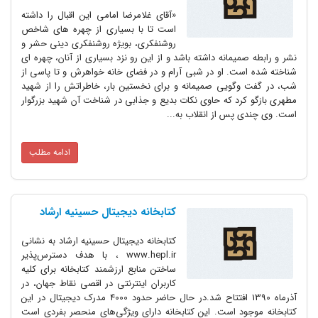
«آقاى غلامرضا امامى این اقبال را داشته
است تا با بسیارى از چهره هاى شاخص
روشنفکرى، بویژه روشنفکرى دینى حشر و
نشر و رابطه صمیمانه داشته باشد و از این رو نزد بسیارى از آنان، چهره اى
شناخته شده است. او در شبى آرام و در فضاى خانه خواهرش و تا پاسى از
شب، در گفت وگویى صمیمانه و براى نخستین بار، خاطراتش را از شهید
مطهرى بازگو کرد که حاوى نکات بدیع و جذابى در شناخت آن شهید بزرگوار
است. وى چندى پس از انقلاب به...
ادامه مطلب
کتابخانه دیجیتال حسینیه ارشاد
کتابخانه دیجیتال حسینیه ارشاد به نشانی
www.hepl.ir ، با هدف دسترس‌پذیر
ساختن منابع ارزشمند کتابخانه برای کلیه
کاربران اینترنتی در اقصی نقاط جهان، در
آذرماه 1390 افتتاح شد.در حال حاضر حدود 4000 مدرک دیجیتال در این
کتابخانه موجود است. این کتابخانه دارای ویژگی‌های منحصر بفردی است