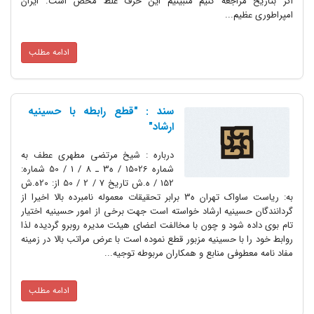
اگر بتاریخ مراجعه کنیم مى‏بینیم این حرف غلط محض است. ایران
امپراطورى عظیم...
ادامه مطلب
سند : "قطع رابطه با حسینیه
ارشاد"
درباره : شیخ مرتضى مطهرى عطف به
شماره 15026 / ه3 ـ 8 / 1 / 50 شماره:
152 / ه.ش تاریخ 7 / 2 / 50 از: 20ه.ش
به: ریاست ساواک تهران ه3 برابر تحقیقات معموله نامبرده بالا اخیرا از
گردانندگان حسینیه ارشاد خواسته است جهت برخى از امور حسینیه اختیار
تام بوى داده شود و چون با مخالفت اعضاى هیئت مدیره روبرو گردیده لذا
روابط خود را با حسینیه مزبور قطع نموده است با عرض مراتب بالا در زمینه
مفاد نامه معطوفى منابع و همکاران مربوطه توجیه...
ادامه مطلب