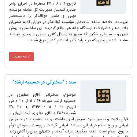
تاریخ 9 / 8 / 47 محترما در اجراى اوامر
صادره تیمسار مدیریت کل سابقه مؤسسه
دینى و علمى فوق‏الذکر را باستحضار
میرساند. خلاصه سابقه: ساختمان مؤسسه فوق‏الذکر در خیابان قدیم شمیران
بالاى سه راه ضرابخانه ایستگاه چاله هرز واقع گردیده. این ساختمان با روش
نوین و با مبلمانى شکیل که مجهز به وسائل کافى سمعى و بصرى میباشد
ساخته شده و بطوریکه در جراید کثیر الانتشار کشور درج شده...
ادامه مطلب
سند : "سخنرانی در حسینیه ارشاد"
موضوع: سخنرانى آقاى مطهرى در
حسینیه ارشاد مورخه 19 / 11 از: 20 ه ش
تاریخ 22 / 11 / 1346 به: 20 ه3
شماره:2540 ه آقاى مطهرى ابتدا آیه‏اى از
قرآن تلاوت و تفسیر نمود. سپس اظهار داشت برنامه امشب ما در خصوص
ایرانى و روح اسلام در ایرانى میباشد. ایرانى گوشت و پوست و خونش توأم
با روح اسلام است. اینکه میگویند اعراب آمدند و کتابهاى ایران را آتش زدند