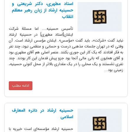
استاد مطهری، دکتر شریعتی و
حسینیه ارشاد از زبان رهبر معظم
انقلاب
تأسیس حسینیه.... اما مسئلة شرکت
ایشان[استاد مطهری] در حسینیة ارشاد
نباید گفت «شرکت»، باید گفت «مؤسس». ایشان مؤسس ارشاد است. آن
وقتی که در تهران جلسات مذهبی درست و حسابی و منظمی نبود، چند نفر
به فکر افتادند که یک کار این جوری بکنند. عنصر اصلی هم آقای مطهری بود
و آقای همایون که بانی مالی آنجا بود جزو پیش قدمان این کار بودند. چند
نفری نشستند و یک محلی را در یک مقداری بالاتر از محل کنونی حسینیه،
زمینی بود...
ادامه مطلب
حسینیه ارشاد در دائره المعارف
اسلامی
حسینیه ارشاد مؤسسه‌اى است خیریه با