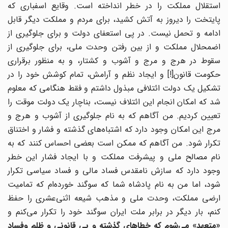
استقلال مملکت را در خطر انداخته است. وقایع اسفباری که
پایتخت را دیروز به آتش کشید، برای مردم و مملکت دیگر قابل
ادامه و تحمل نیست. در پی استعفای دولت و برای جلوگیری از
اضمحلال مملکت و از بین رفتن وحدت ملی، برای جلوگیری از
سقوط در هرج و مرج و آشوب و کشتار، و به منظور برقراری
حکومت قانون[!] و ایجاد نظم و آرامش، تمام کوشش خود را در
تشکیل یک دولت ائتلافی مبذول داشتم و فقط هنگامی که معلوم
شد که امکان انجام این ائتلاف نیست، بناچار یک دولت موقت را
تعیین کردیم. من آگاهم که به نام جلوگیری از آشوب و هرج و
مرج این امکان وجود دارد که اشتباه‌های گذشته و فشار و اختناق
تکرار شود. من آگاهم که ممکن است بعضی احساس کنند که به
نام مصالح ملی و پیشرفت مملکت و با ایجاد فشار این خطر
وجود دارد که سازش نامقدس فساد مالی و فساد سیاسی تکرار
شود، اما من به نام پادشاه شما که سوگند خورده‌ام که تمامیت
ارضی مملکت، وحدت ملی و مذهب شیعه اثنی‌عشری را حفظ
کنم، بار دیگر در برابر ملت ایران سوگند خود را تکرار می‌کنم و
«متعهد» می‌شوم که خطاهای گذشته و بی قانونی و ظلم وفساد