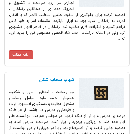
اجبارى در اروپا سرانجام با تشویق و
تحریک عده اى از مخالفین رضاخان ،
تصمیم گرفت براى جلوگیرى از سقوط حتمى سلطنت قاجار که با انتقال
قدرت به رضاخان ملازم بود، به ایران بازگردد. مقدمات امر به طور کامل
فراهم گردید و تلگرافات لازم مخابره شد. رضاخان در ظاهر اظهار خشنودى
کرد ولى در آستانه بازگشت احمد شاه قحطى مصنوعى نان را پدید آورد
که...
ادامه مطلب
شهاب سحاب شکن
جو وحشت ، اختناق ، ترور و شکنجه
همچنان ادامه دارد. عوامل رضاخان
مشغول توقیف و دستگیرى انسانهاى آزاده
و طرفداران مدرس مى باشند. از هر طرف
عرصه بر مدرس و یاران او تنگ کردید. در مجلس هم نمى توانستند علل
این همه فشار و زورگویى بیمورد را بیان کنند. سرانجام مدرس اقدام به
تصمیم جالبى گرفت و آن استیضاح بود زیرا در جریان آن مى توانست از
حقایق پرده بردارد و جنایات رضاخان را افشا کند. در جلسه مورخه ، مرداد