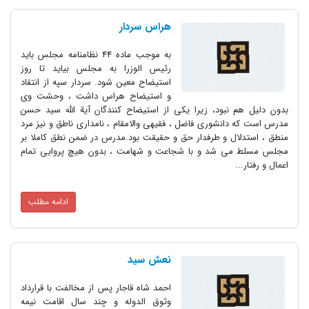
هراس سردار
به موجب ماده 44 نظامنامه مجلس باید
رئیس الوزرا به مجلس بیاید تا روز
استیضاح معین شود. سردار سپه از انتقاد
و استیضاح هراس داشت ، وحشت وى
بدون دلیل هم نبود، زیرا یکى از استیضاح کنندگان آیة الله سید حسن
مدرس است که دانشورى فاضل ، فقیهى والامقام ، نامدارى ناطق و نیز مرد
منطق ، استدلال و طرفدار حق و حقیقت بود.مدرس در ضمن نطق کاملا بر
مجلس مسلط مى شد و با شجاعت و شهامت ، بدون هیچ پروایى تمام
اعمال و رفتار...
ادامه مطلب
نعش سید
احمد شاه قاجار پس از مخالفت با قرارداد
وثوق الدوله و چند سال اقامت نیمه