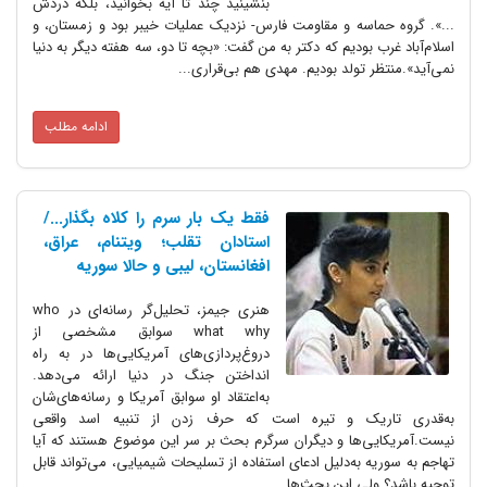
بنشینید چند تا آیه بخوانید، بلکه دردش
...». گروه حماسه و مقاومت فارس- نزدیک عملیات خیبر بود و زمستان، و
اسلام‌آباد غرب بودیم که دکتر به من گفت: «بچه تا دو، سه هفته دیگر به دنیا
نمی‌آید».منتظر تولد بودیم. مهدی هم بی‌قراری...
ادامه مطلب
فقط یک بار سرم را کلاه بگذار.../
استادان تقلب؛ ویتنام، عراق،
افغانستان، لیبی و حالا سوریه
هنری جیمز، تحلیل‌گر رسانه‌ای در who
what why سوابق مشخصی از
دروغ‌پردازی‌های آمریکایی‌ها در به راه
انداختن جنگ در دنیا ارائه می‌دهد.
به‌اعتقاد او سوابق آمریکا و رسانه‌های‌شان
به‌قدری تاریک و تیره است که حرف زدن از تنبیه اسد واقعی
نیست.آمریکایی‌ها و دیگران سرگرم بحث بر سر این موضوع هستند که آیا
تهاجم به سوریه به‌دلیل ادعای استفاده از تسلیحات شیمیایی، می‌تواند قابل
توجیه باشد؟ ولی این بحث‌ها...