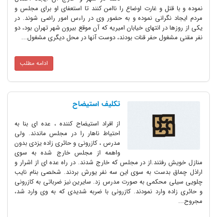
نموده و با قتل و غارت اوضاع را ناامن کنند تا استعفاى او براى مجلس و
مردم ایجاد نگرانى نموده و به حضور وى در راءس امور راضى شوند. در
یکى از روزها در انتهاى خیابان امیریه که آن موقع بیرون شهر تهران بود، دو
نفر مقنى مشغول حفر قنات بودند، دوست آنها در محل دیگرى مشغول...
ادامه مطلب
تکلیف استیضاح
از افراد استیضاح کننده ، عده اى بنا به
احتیاط ناهار را در مجلس ماندند. ولى
مدرس ، کازرونى و حائرى زاده یزدى بدون
واهمه از مجلس خارج شده به سوى
منازل خویش رفتند.از در مجلس که خارج شدند. در راه عده اى از اشرار و
اراذل چماق بدست به سوى این سه نفر یورش بردند. شخصى بنام نایب
چلویى سیلى محکمى به صورت مدرس زد. سایرین نیز ضرباتى به کازرونى
و حائرى زاده وارد نمودند. کازرونى با ضربه شدیدى که به وى وارد شد،
مجروح...