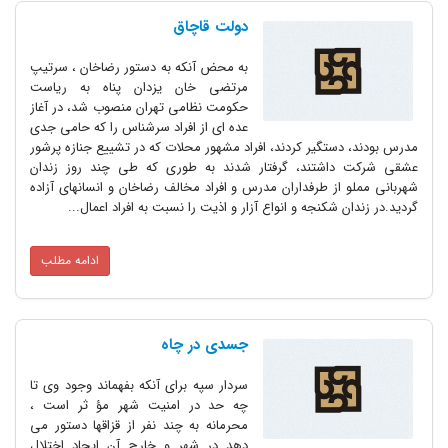
دولت قاچاق
به محض آنکه به دستور رضاخان ، سرتیپ
مرتضى خان یزدان پناه به ریاست
حکومت نظامى تهران منصوب شد، در آغاز
عده اى از افراد سرشناس را که حامى جدى
مدرس بودند، دستگیر کردند، افراد مشهور محلات که در تشییع جنازه پرشور
عشقى شرکت داشتند، گرفتار شدند به طورى که طى چند روز زندان
شهربانى مملو از طرفداران مدرس و افراد مخالف رضاخان و انسانهاى آزاده
گردید.در زندان شکنجه و انواع آزار و اذیت را نسبت به افراد اعمال...
ادامه مطلب
جسدى در چاه
سردار سپه براى آنکه بفهماند وجود وى تا
چه حد در امنیت شهر مؤ ثر است ،
محرمانه به چند نفر از قزاقها دستور مى
دهد در شهر و خارج آن ایجاد اختلال