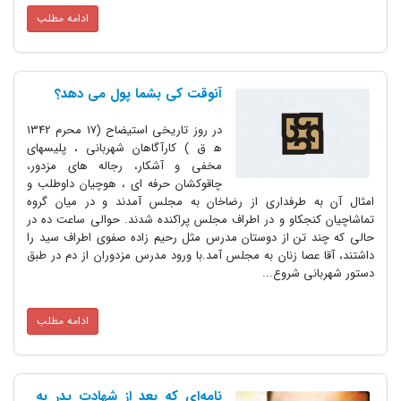
ادامه مطلب
آنوقت کى بشما پول مى دهد؟
در روز تاریخى استیضاح (17 محرم 1342
ه‍ ق ) کارآگاهان شهربانى ، پلیسهاى
مخفى و آشکار، رجاله هاى مزدور،
چاقوکشان حرفه اى ، هوچیان داوطلب و
امثال آن به طرفدارى از رضاخان به مجلس آمدند و در میان گروه
تماشاچیان کنجکاو و در اطراف مجلس پراکنده شدند. حوالى ساعت ده در
حالى که چند تن از دوستان مدرس مثل رحیم زاده صفوى اطراف سید را
داشتند، آقا عصا زنان به مجلس آمد.با ورود مدرس مزدوران از دم در طبق
دستور شهربانى شروع...
ادامه مطلب
نامه‌ای که بعد از شهادت پدر به