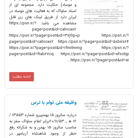
و موساد) حکایت دارد. مجموعه ای از
اسناد ساواک که به فعالیت های موساد در
ایران دارد از طریق لینک های زیر قابل
مشاهده می باشد: https://psri.ir/?
page=post&id=cah1cas2
https://psri.ir/?page=post&id=37jfrp0p https://psri.ir/?
page=post&id=cah1cas2 https://psri.ir/?page=post&id=5sbirs64
https://psri.ir/?page=post&id=rfmrlmmg https://psri.ir/?
page=post&id=ftab67cq https://psri.ir/?page=post&id=efsctijy
https://psri.ir/?page=post&id=ei...
ادامه مطلب
وظیفه ملی توأم با ترس‌
درباره: سالروز 15 بهمنپیرو شماره 13553 /
12 ه‍ ـ 20/11/53برابر اعلام ساواک سقز به
مناسب سالروز 15 بهمن و به شکرانه رفع
خطر از وجود شاهنشاه آریامهر در