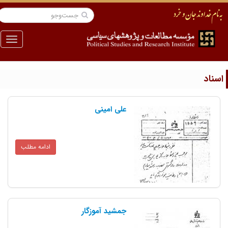
منو
سناد
علی امینی
ادامه مطلب
جمشید آموزگار