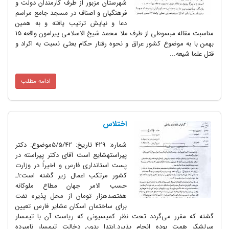
شهرستان مزبور از طرف کارمندان دولت و
فرهنگیان و اصناف در مسجد جامع مراسم
دعا و نیایش ترتیب یافته و به همین
مناسبت مقاله مبسوطی از طرف ملا محمد شیخ‌ الاسلامی پیرامون واقعه 15
بهمن با به موضوع کشور عراق و نحوه رفتار حکام بعثی نسبت به اکراد و
قتل علما شیعه...
ادامه مطلب
اختلاس
شماره: 429 تاریخ: 5/5/42موضوع: دکتر
پیراستهشایع است آقای دکتر پیراسته در
پست استانداری فارس و اخیراً در وزارت
کشور مرتکب اعمال زیر گشته است:1ـ
حسب‌ الامر جهان مطاع ملوکانه
هفتصد‌هزار تومان از محل پذیره نفت
برای ساختمان اسکان عشایر فارس تعیین
گشته که مقرر می‌گردد تحت نظر کمیسیونی که ریاست آن با تیمسار
سرلشکر همت بوده انجام پذیرد.ابتدا بدون دخالت تیمسار نامبرده