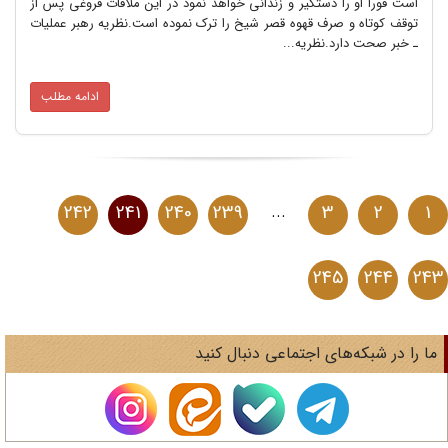
است فوراً او را دستگیر و زندانی خواهد نمود در این ملاقات فروغی پس از
توقف کوتاه و صرف قهوه قصر شیخ را ترک نموده است.نظریه رهبر عملیات
ـ خبر صحت دارد.نظریه...
ادامه مطلب
242
241
240
239
...
3
2
1
245
244
2
ا را در شبکه‌های اجتماعی دنبال کنید