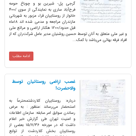
گرجی پل- شیرین بو و چوباغ حومه
فرح‌آباد ساری به نمایندگی از سوی /400
خانوار از روستاییان قراء مزبور به شهربانی
مازندران مراجعه و مدعی شده اند 18ماه
قبل حدود/1200 هکتار اراضی و مراتع ملی
و غیر ملی متعلق به آنان توسط حسین روشنیان مدیر عامل شرکت‌ران که از
افراد فرقه بهائی می‌باشد با کمک...
ادامه مطلب
غصب اراضی روستائیان توسط
والاحضرت!
درباره: روستاییان کلاردشتمحترماً به
استحضار می‌رساند :منظور : به عرض
رساندن سوابق امر.سابقه: سازمان اطلاعات
و امنیت تهران طی گزارش خبر اعلام
داشت که در مورخه 15/7/36 بعضی از
روستاییان بخش کلاردشت از توابع