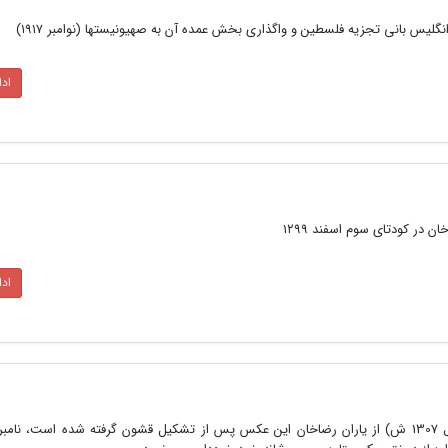
انگلیس بانی تجزیه فلسطین و واگذاری بخش عمده آن به صهیونیستها (نوامبر ۱۹۱۷)
اد
در کودتای سوم اسفند ۱۲۹۹
اد
امیر لشکر عبدالله امیرطهماسبی (مقتول 1307 ش) از یاران رضاخان این عکس پس از تشکیل قشون گرفته شده است، 