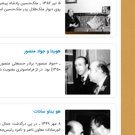
روی دیوار ملک‌طلال پدر ملک‌حسین ا
هویدا و جواد منصور
1350) بود. در لژ فراماسونری عضویت داشت و عامل فشار د ولت به مطبوعات برای خودداری از نوشتن مطالب ضد آمریکائی بود.
هو یداو سادات
8 مهر 1349 ـ در پی درگذش
انورسادات معاون ناصر و نامزد رئیس‌ج