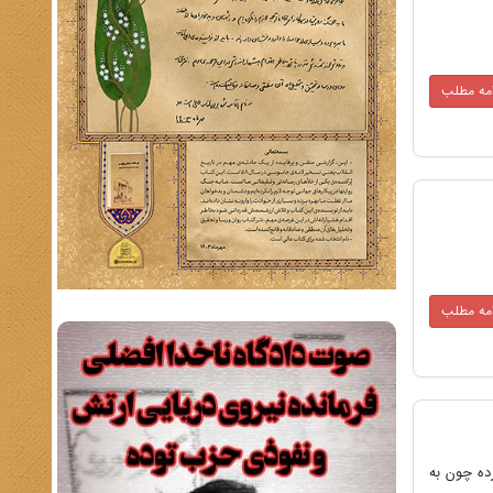
امه مطلب
امه مطلب
نامبرده چون به