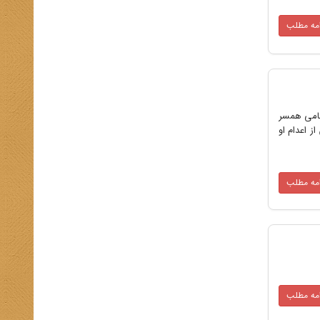
امه مطلب
امامی همسر
 اعدام او
امه مطلب
امه مطلب