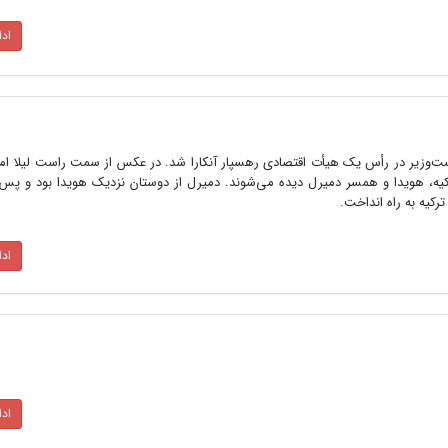
اد
س هویدا نخست‌وزیر در رأس یک هیأت اقتصادی رهسپار آنکارا شد. در عکس از سمت راست لیلا 
ه، هویدا و همسر دمیرل دیده می‌شوند. دمیرل از دوستان نزدیک هویدا بود و پس از
رکیه به راه انداخت.
اد
اد