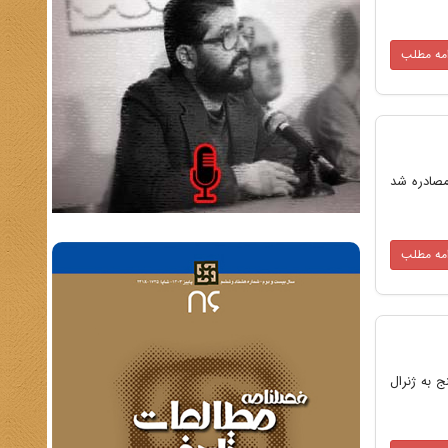
امه مطلب
 مصادره شد
امه مطلب
 به ژنرال