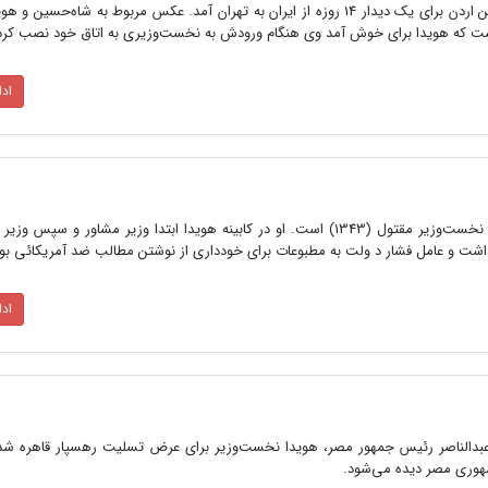
5 تیر 1352 ـ ملک‌حسین پادشاه پیشین اردن برای یک دیدار 14 روزه از ایران به تهران آمد. عکس مربوط به شاه‌
ست که هویدا برای خوش‌ آمد وی هنگام ورودش به نخست‌وزیری به اتاق خود نصب کر
اد
ـ «جواد منصور» برادر حسنعلی منصور نخست‌وزیر مقتول (1343) است. او در کابینه هویدا ابتدا وزیر مشاور و س
اد
ت جمال عبدالناصر رئیس جمهور مصر، هویدا نخست‌وزیر برای عرض تسلیت رهسپار قاهره 
مهوری مصر دیده می‌شود.