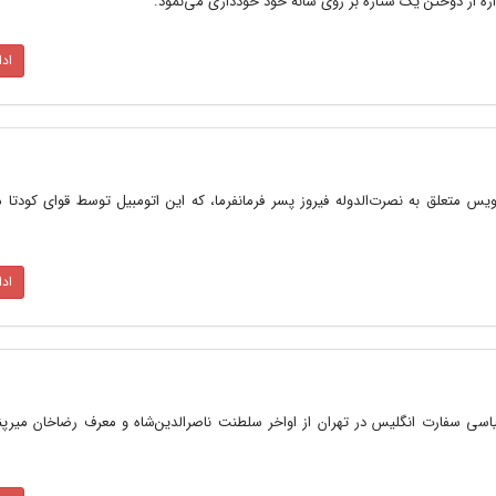
 از دوختن یک ستاره بر روی شانه خود خودداری می‌نمود.
اد
ویس متعلق به نصرت‌الدوله فیروز پسر فرمانفرما، که این اتومبیل توسط قوای کودتا
اد
اسی سفارت انگلیس در تهران از اواخر سلطنت ناصرالدین‌شاه و معرف رضاخان میرپنج