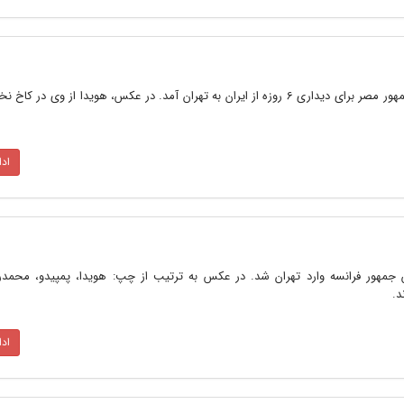
۲۵ خرداد 1355 ـ انور سادات رئیس جمهور مصر برای دیداری 6 روزه از ایران به تهران آمد. در عکس،‌ هویدا از وی
اد
پمپیدو رئیس جمهور فرانسه وارد تهران شد. در عکس به ترتیب از چپ: هویدا، پمپیدو، محمد‌
د.
اد