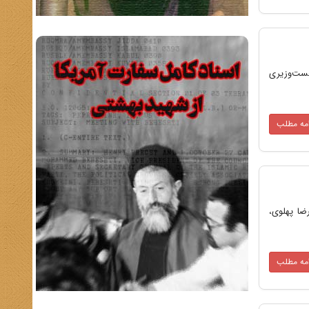
 در کاخ نخست‌وزیری
امه مطلب
رضا پهلوی،
امه مطلب