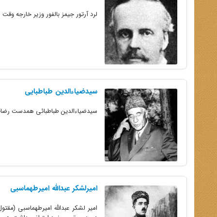
لرد آرتور جیمز بالفور وزیر خارجه وقت 
سیدضیاءالدین طباطبایی
سید‌ضیاءالدین طباطبائی همدست رضاخان 
امیرلشکر عبدالله امیرطهماسبی