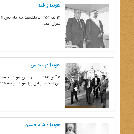
هویدا و فهد
۱۲ تیر 1354 ـ ملک‌فهد سه م
تهران آمد.
هویدا در مجلس
11 آبان 1353 ـ امیرعباس ه
من است» در این روز هویدا بودجه 2445 میلیارد ریالی کشور را تقدیم مجلس کرد.
هویدا و شاه حسین