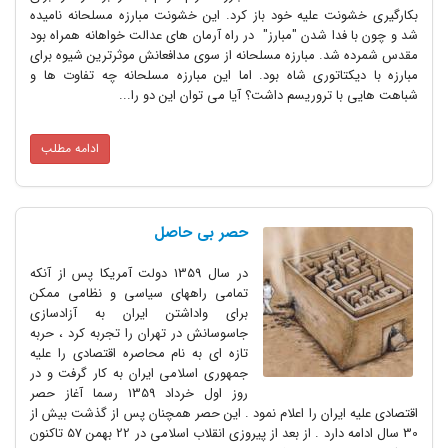
بکارگیری خشونت علیه خود باز کرد. این خشونت مبارزه مسلحانه نامیده
شد و چون با فدا شدن "مبارز" در راه آرمان های عدالت خواهانه همراه بود
مقدس شمرده شد. مبارزه مسلحانه از سوی مدافعانش موثرترین شیوه برای
مبارزه با دیکتاتوری شاه بود. اما این مبارزه مسلحانه چه تفاوت ها و
شباهت هایی با تروریسم داشت؟ آیا می توان این دو را...
ادامه مطلب
حصر بی حاصل
در سال 1359 دولت آمریکا پس از آنکه
تمامی راههای سیاسی و نظامی ممکن
برای واداشتن ایران به آزادسازی
جاسوسانش در تهران را تجربه کرد ، حربه
تازه ای به نام محاصره اقتصادی را علیه
جمهوری اسلامی ایران به کار گرفت و در
روز اول خرداد 1359 رسما آغاز حصر
اقتصادی علیه ایران را اعلام نمود . این حصر همچنان پس از گذشت بیش از
30 سال ادامه دارد . از بعد از پیروزی انقلاب اسلامی در 22 بهمن 57 تاکنون