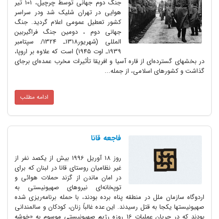
جنگ دوم جهانی توسط چرچیل‌، 101 تیر
هوایی در تهران شلیک شد ودر سراسر
کشور تعطیل عمومی اعلام گردید. جنگ‌
جهانی‌ دوم‌ ، دومین‌ جنگ‌ فراگیربین
المللی (شهریور1318ـ 1324/ سپتامبر
1939ـ اوت 1945) است که‌ علاوه‌ بر اروپا،
در بخشهای‌ گسترده‌ای‌ از قاره‌ آسیا و افریقا تأثیرات‌ مخرب‌ عمده‌ای‌ برجای‌
گذاشت‌ و کشورهای‌ اسلامی‌، از جمله‌...
ادامه مطلب
فاجعه قانا
روز 18 آوریل 1996 بیش از یکصد نفر از
غیر نظامیان روستای قانا در لبنان که برای
در امان ماندن از گزند حملات هوائی و
توپخانه‌ای نیروهای صهیونیستی به
اردوگاه سازمان ملل در منطقه پناه برده بودند، با حمله برنامه‌ریزی شده
صهیونیستها یکجا به قتل رسیدند. این عده غالباً زنان، کودکان و سالمندانی
بودند که در جریان عملیات 16 روزه رژیم صهیونیستی موسوم به «خوشه