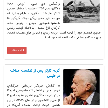
واشنگتن دی سی، ۱۱آوریل ۱۹۸۰
(۲۲فروردین ۱۳۵۹) جلسه با سخنان جیمی
کارتر آغاز شد : «آقایان ، مایلم بدانید که
من به طور جدی پیگیر نجات گروگان ها
هستم».همیلتون جردن ، رئیس ستاد
کارکنان کاخ سفید ، بلافاصله فهمید رئیس
جمهور تصمیم خود را گرفته است. برنامه ریزی و تمرین برای عملیات نجات،
پنج ماه کاملاً مخفی نگه داشته شده بود اما تا...
ادامه مطلب
گریه کارتر پس از شکست مداخله
در طبس
به گزارش خبرنگار پارلمانی خبرگزاری
فارس، پس از اشغال لانه جاسوسی آمریکا
در تهران و دستگیری اعضای سفارت آمریکا
از سوی دانشجویان در سال ۱۳۵۹، در پی
ناکامی دولت ایالات متحده آمریکا در