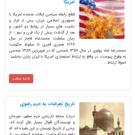
آمریکا
قطع رابطه سیاسی ایالات متحده امریکا با
جمهوری اسلامی ایران، پس از فراز و
نشیب های بسیار در روابط دو کشور، و
بعد از گذشت بیش از یک قرن و نیم – از
زمان سلطنت محمدشاه قاجار در سال
1299 هجری قمری تا سقوط حکومت
محمدرضا شاه پهلوی در سال 1357 شمسی که در فروردین 1359 شمسی
به وقوع پیوست، در واقع به ارتباط استعماری امریکا با ایران پایان بخشید.
اصولاً ارتباط...
ادامه مطلب
تاریخ تعرضات به حرم رضوی
درباره سابقه تاریخی حرم مطهر، مورخان
و نویسندگان اقوال بسیار نقل کرده اند،
برخی از تاریخ نویسان بر این عقیده اند که
بقعه مبارکه حضرت رضاعلیه السلام پس از