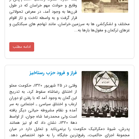
وقایع و حوادث مهم خراسان که در طول
قرن‌ها به وجود آمد، در معرض تحولاتی
قرار گرفت و به واسطه تاخت و تاز اقوام
مختلف و لشکرکشی ها به سرزمین خراسان، مانند تهاجم های سبکتکین و
غزهای ترکمان و مغول‌ها بارها به...
ادامه مطلب
فراز و فرود حزب رستاخیز
وقتی در 25 شهریور 1320، حکومت مملو
از اختناق رضاشاه سقوط کرد، به تدریج
این گمان به وجود آمد که با رفتن او دوران
ارعاب و اختناق سیاسی ـ اجتماعی به سر
آمده و نظام مشروطه حیاتی دیگر یافته
است.ولی محمدرضا شاه جوان، از اواسط
دهة 1320، نشان داد که او نیز همانند
پدرش، شیوة دمکراتیک حکومت را برنمی‌تابد و تمایل دارد در میان
مجموعة اجزای حاکمیت، رفیع‌ترین جایگاه را به خود اختصاص دهد.