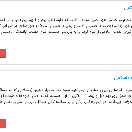
امی
حرم در جنبش های اصیل مردمی است که جلوه کامل بروز و ظهور این تاثیر را در انقل
 خود (مانند نهضت ما حسینی است و رهبر ما خمینی است) به طور شفاف بر این امر تک
یری انقلاب اسلامی از قیام کربلا را به برررسی بنشیند. قیام حضرت اباعبدالله الحسین ع
اد
ب اسلامی
اگر تحولات سیاسی– اجتماعی ایرانِ معاصر را بخواهیم مورد مطالعه قرار دهیم، (تحولاتی که به مس
ب‌اسلامی منجر شد) برای فهم علل و روند آن، ناگزیر از این هستیم که به تعیین گروه‌ها و طبقات ا
حولات بپردازیم. در این رهگذر، یکی از پر مناقشه‌ترین مسائل، بررسی میزان نقش ط
اد