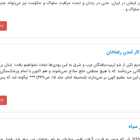
ور ایشان در ایران، حتی در زندان و تحت مراقبت ساواک و حکومت نیز می‌تواند ج
ساواک و...
اد
کار آمدن رضاخان
 لکن از شرّ تربیت‌یافتگان غرب و شرق به این زودی‌ها نجات نخواهیم یافت. اینان بر پ
گانی می‌باشند که با هیچ منطقی خلع سلاح نمی‌شوند و هم اکنون با تمام ورشکستگی‌
اد
سپاه
کودتای انگلیسی سوم حوت (اسفند) 1299 ش که منجر به قدرت گرفتن افسر ساده‌ای به نام رضاخان میر پنج شد، فص