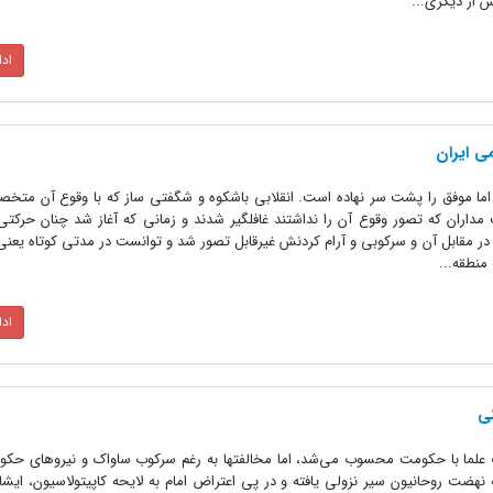
 از دیگری...
اد
ی ایران
یران 29 سال پرحادثه اما موفق را پشت سر نهاده است. انقلابی باشکوه و شگفتی ساز که با وقوع آن م
داران که تصور وقوع آن را نداشتند غافلگیر شدند و زمانی که آغاز شد چنان حرکتی
در مقابل آن و سرکوبی و آرام کردنش غیرقابل تصور شد و توانست در مدتی کوتاه یعن
منطقه...
اد
نقطه اوج مبارزات علما با حکومت محسوب می‌شد، اما مخالفتها به رغم سرکوب ساواک و نیروهای ح
ه نهضت روحانیون سیر نزولی یافته و در پی اعتراض امام به لایحه کاپیتولاسیون، ایش