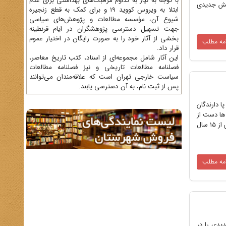
با توجه به نیاز به تداوم مراقبت‌های بهداشتی برای عدم
نبش جدیدی
ابتلا به ویروس کووید 19 و برای کمک به قطع زنجیره
شیوع آن، مؤسسه مطالعات و پژوهش‌های سیاسی
جهت تسهیل دسترسی پژوهشگران در ایام قرنطینه
بخشی از آثار خود را به صورت رایگان در اختیار عموم
امه مطلب
قرار داد.
این آثار شامل مجموعه‌ای از اسناد، کتب تاریخ معاصر،
فصلنامه‌ مطالعات تاریخی و نیز فصلنامه مطالعات
سیاست خارجی تهران است که علاقه‌مندان می‌توانند
پس از ثبت نام، به آن دسترسی یابند.
ا دارندگان
ها دست از
توطئه علیه جمهوری اسلامی و شکستن این سد عظیم الهی بر نمی‌دارند.(صحیفه امام، جلد 15، ص447) *** چگونه شد که پس از 15 سال
امه مطلب
ل جدیدی را در