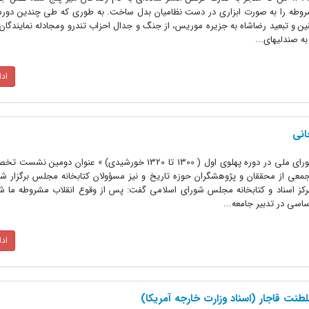
وطه را به صورت ابزاری در دست نظامیان بدل ساخت. به طوری که طی چندین دوره 
فقین و تبعید رضاشاه به جزیره موریس، از جنگ و جدال احزاب تندرو ومجادله نمایندگان
ه صندلیهای...
اد
انی
«نگاهی به کارکرد و ساختار مجلس شورای ملی در دوره پهلوی اول ( 1300 تا 1320 خورشیدی) » عنوا
عی از محققان و پژوهشگران حوزه تاریخ و نیز مسؤولان کتابخانه مجلس برگزار شد
 اسناد و کتابخانه مجلس شورای اسلامی گفت: پس از وقوع انقلاب مشروطه ما 
اسی در تدبیر جامعه...
اد
نت قاجار (اسناد وزارت خارجه آمریکا)