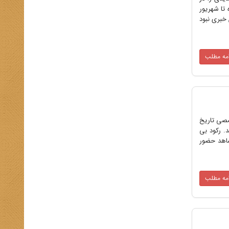
تا شهریور
 خبری نبود
امه مطلب
ن دومین نشست تخصصی تاریخ
. رکود بی
شاهد حضور
امه مطلب